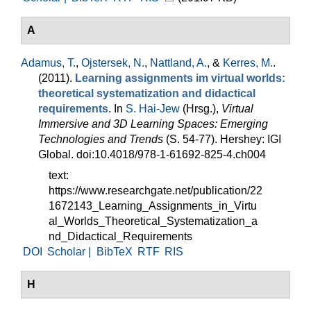
A
Adamus, T.
,
Ojstersek, N.
,
Nattland, A.
, &
Kerres, M.
.
(2011).
Learning assignments im virtual worlds:
theoretical systematization and didactical
requirements
. In
S. Hai-Jew
(Hrsg.)
,
Virtual
Immersive and 3D Learning Spaces: Emerging
Technologies and Trends
(S. 54-77). Hershey: IGI
Global. doi:10.4018/978-1-61692-825-4.ch004
text:
https://www.researchgate.net/publication/22
1672143_Learning_Assignments_in_Virtu
al_Worlds_Theoretical_Systematization_a
nd_Didactical_Requirements
DOI
Scholar |
BibTeX
RTF
RIS
H