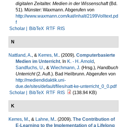
digitalen Zeitalter. Medien in der Wissenschaft
(Bd.
51). Münster: Waxmann. Abgerufen von
http://www.waxmann.com/kat/inhalt/2199Volltext.pd
f
Scholar |
BibTeX
RTF
RIS
N
Nattland, A.
, &
Kerres, M.
. (2009).
Computerbasierte
Medien im Unterricht
. In
K. - H. Arnold
,
Sandfuchs, U.
, &
Wiechmann, J.
(Hrsg.)
,
Handbuch
Unterricht
(2. Aufl.). Bad Heilbrunn. Abgerufen von
http://mediendidaktik.uni-
due.de/sites/default/files/natt-ke-unterricht_0_0.pdf
Scholar |
BibTeX
RTF
RIS
(138.94 KB)
K
Kerres, M.
, &
Lahne, M.
. (2009).
The Contribution of
E-Learning to the Implementation of a Lifelong