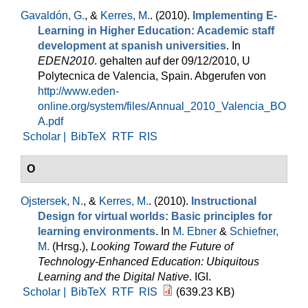
Gavaldón, G.
, &
Kerres, M.
. (2010).
Implementing E-
Learning in Higher Education: Academic staff
development at spanish universities
. In
EDEN2010
. gehalten auf der 09/12/2010, U
Polytecnica de Valencia, Spain. Abgerufen von
http://www.eden-
online.org/system/files/Annual_2010_Valencia_BO
A.pdf
Scholar |
BibTeX
RTF
RIS
O
Ojstersek, N.
, &
Kerres, M.
. (2010).
Instructional
Design for virtual worlds: Basic principles for
learning environments
. In
M. Ebner
&
Schiefner,
M.
(Hrsg.)
,
Looking Toward the Future of
Technology-Enhanced Education: Ubiquitous
Learning and the Digital Native
. IGI.
Scholar |
BibTeX
RTF
RIS
(639.23 KB)