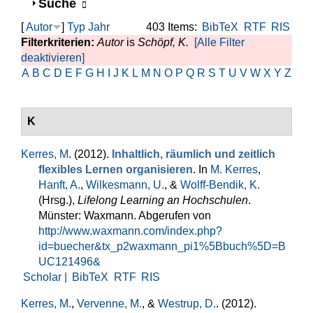
Anzeigen
Suche
[
Autor
]
Typ
Jahr
403 Items:
BibTeX
RTF
RIS
Filterkriterien:
Autor
is
Schöpf, K.
[Alle Filter
deaktivieren]
A
B
C
D
E
F
G
H
I
J
K
L
M
N
O
P
Q
R
S
T
U
V
W
X
Y
Z
K
Kerres, M
. (2012).
Inhaltlich, räumlich und zeitlich
flexibles Lernen organisieren
. In
M. Kerres
,
Hanft, A.
,
Wilkesmann, U.
, &
Wolff-Bendik, K.
(Hrsg.)
,
Lifelong Learning an Hochschulen
.
Münster: Waxmann. Abgerufen von
http://www.waxmann.com/index.php?
id=buecher&tx_p2waxmann_pi1%5Bbuch%5D=B
UC121496&
Scholar |
BibTeX
RTF
RIS
Kerres, M.
,
Vervenne, M.
, &
Westrup, D.
. (2012).