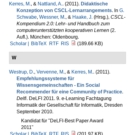
Kerres, M.
, &
Nattland, A.
. (2011).
Didaktische
Konzeption von CSCL-Lernarrangements
. In
G.
Schwabe
,
Wessner, M.
, &
Haake, J.
(Hrsg.)
,
CSCL-
Kompendium 2.0: Lehr- und Handbuch zum
computerunterstützten kooperativen Lernen
(2.
Aufl.). München: Oldenbourg.
Scholar |
BibTeX
RTF
RIS
(189.66 KB)
W
Westrup, D.
,
Vervenne, M.
, &
Kerres, M.
. (2011).
Empfehlungssysteme für
Wissensgemeinschaften - Ein Social
Recommender für eine Community of Practice
.
Delfi
. DeLFI 2011. 9. e-Learning Fachtagung
Informatik der Gesellschaft für Informatik, Dresden
September 2010.
Kandidat für "DeLFI-Best Paper Award
2011"
Scholar |
BibTeX
RTF
RIS
(201.97 KB)