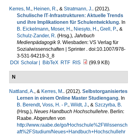
Kerres, M.
,
Heinen, R.
, &
Stratmann, J.
. (2012).
Schulische IT‐Infrastrukturen: Aktuelle Trends
und ihre Implikationen für Schulentwicklung
. In
B. Eickelmann
,
Moser, H.
,
Niesyto, H.
,
Grell, P.
, &
Schulz-Zander, R.
(Hrsg.)
,
Jahrbuch
Medienpädagogik 9
. Wiesbaden: VS Verlag für
Sozialwissenschaften | Sprinter . doi:10.1007/978-
3-531-94219-3_8
DOI
Scholar |
BibTeX
RTF
RIS
(99.9 KB)
N
Nattland, A.
, &
Kerres, M.
. (2012).
Selbstorganisiertes
Lernen in einem Online Master Studiengang
. In
B. Berendt
,
Voss, H. - P.
,
Wildt, J.
, &
Szczyrba, B.
(Hrsg.)
,
Neues Handbuch Hochschullehre
. Berlin:
Raabe. Abgerufen von
http://www.raabe.de/go/Hochschule%2FWissensch
aft%2FStudium/Neues+Handbuch+Hochschullehr