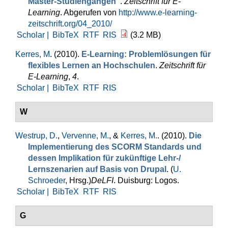
Master-Studiengängen"
.
Zeitschrift für E-
Learning
. Abgerufen von
http://www.e-learning-
zeitschrift.org/04_2010/
Scholar |
BibTeX
RTF
RIS
(3.2 MB)
Kerres, M
. (2010).
E-Learning: Problemlösungen für
flexibles Lernen an Hochschulen
.
Zeitschrift für
E-Learning
,
4
.
Scholar |
BibTeX
RTF
RIS
W
Westrup, D.
,
Vervenne, M.
, &
Kerres, M.
. (2010).
Die
Implementierung des SCORM Standards und
dessen Implikation für zukünftige Lehr-/
Lernszenarien auf Basis von Drupal
. (
U.
Schroeder
, Hrsg.
)
DeLFI
. Duisburg: Logos.
Scholar |
BibTeX
RTF
RIS
G