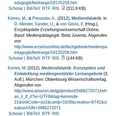
edagogik/beitraege/18120259.htm
Scholar |
BibTeX
RTF
RIS
(311.9 KB)
Kerres, M.
, &
Preussler, A.
. (2012).
Mediendidaktik
. In
D. Meister
,
Sander, U.
, &
von Gross, F.
(Hrsg.)
,
Enzyklopädie Erziehungswissenschaft Online,
Band: Medienpädagogik
. Beltz Juventa. Abgerufen
von
http://www.erzwissonline.de/fachgebiete/medienpa
edagogik/beitraege/18120258.htm
Scholar |
BibTeX
RTF
RIS
(144 KB)
Kerres, M
. (2012).
Mediendidaktik. Konzeption und
Entwicklung mediengestützter Lernangebote
(3.
Aufl.). München: Oldenbourg Wissenschaftsverlag.
Abgerufen von
http://www.amazon.de/gp/product/3486272071/ref=
as_li_tf_il?ie=UTF8&tag=kerresde-
21&linkCode=as2&camp=1638&creative=6742&cr
eativeASIN=3486272071
Scholar |
BibTeX
RTF
RIS