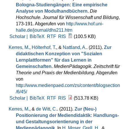
Bologna-Studiengängen: Eine empirische
Analyse von Modulhandbüchern
.
Die
Hochschule. Journal für Wissenschaft und Bildung
,
173-191. Abgerufen von
http://www.hof.uni-
halle.de/journal/dhs211.htm
Scholar |
BibTeX
RTF
RIS
(100.5 KB)
Kerres, M.
,
Hölterhof, T.
, &
Nattland, A.
. (2011).
Zur
didaktischen Konzeption von "Sozialen
Lernplattformen" für das Lernen in
Gemeinschaften
.
MedienPädagogik. Zeitschrift für
Theorie und Praxis der Medienbildung
. Abgerufen
von
http://www.medienpaed.com/zs/content/blogsection
/6/45/
Scholar |
BibTeX
RTF
RIS
(513.78 KB)
Kerres, M.
, &
de Witt, C.
. (2011).
Zur (Neu-)
Positionierung der Mediendidaktik: Handlungs-
und Gestaltungsorientierung in der
Medienpädagogik
. In
H. Moser
,
Grell, H.
, &