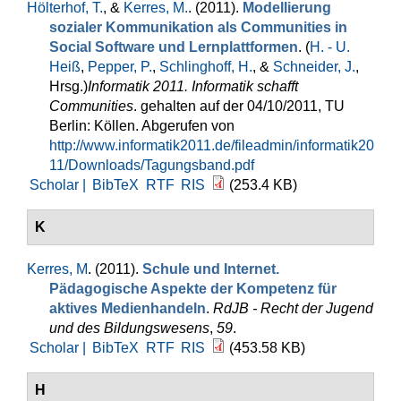
Hölterhof, T.
, &
Kerres, M.
. (2011).
Modellierung
sozialer Kommunikation als Communities in
Social Software und Lernplattformen
. (
H. - U.
Heiß
,
Pepper, P.
,
Schlinghoff, H.
, &
Schneider, J.
,
Hrsg.
)
Informatik 2011. Informatik schafft
Communities
. gehalten auf der 04/10/2011, TU
Berlin: Köllen. Abgerufen von
http://www.informatik2011.de/fileadmin/informatik20
11/Downloads/Tagungsband.pdf
Scholar |
BibTeX
RTF
RIS
(253.4 KB)
K
Kerres, M
. (2011).
Schule und Internet.
Pädagogische Aspekte der Kompetenz für
aktives Medienhandeln
.
RdJB - Recht der Jugend
und des Bildungswesens
,
59
.
Scholar |
BibTeX
RTF
RIS
(453.58 KB)
H