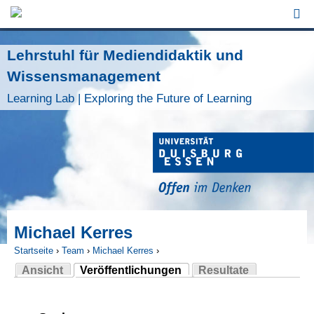
Jump to Navigation
Lehrstuhl für Mediendidaktik und
Wissensmanagement
Learning Lab | Exploring the Future of Learning
Michael Kerres
Startseite
›
Team
›
Michael Kerres
›
Ansicht
Veröffentlichungen
Resultate
Sie sind hier
(aktiver Reiter)
Haupt-Reiter