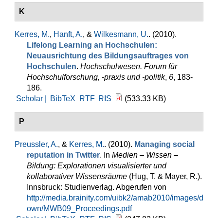
K
Kerres, M.
,
Hanft, A.
, &
Wilkesmann, U.
. (2010).
Lifelong Learning an Hochschulen:
Neuausrichtung des Bildungsauftrages von
Hochschulen
.
Hochschulwesen. Forum für
Hochschulforschung, -praxis und -politik
,
6
, 183-
186.
Scholar |
BibTeX
RTF
RIS
(533.33 KB)
P
Preussler, A.
, &
Kerres, M.
. (2010).
Managing social
reputation in Twitter
. In
Medien – Wissen –
Bildung: Explorationen visualisierter und
kollaborativer Wissensräume
(Hug, T. & Mayer, R.).
Innsbruck: Studienverlag. Abgerufen von
http://media.brainity.com/uibk2/amab2010/images/d
own/MWB09_Proceedings.pdf