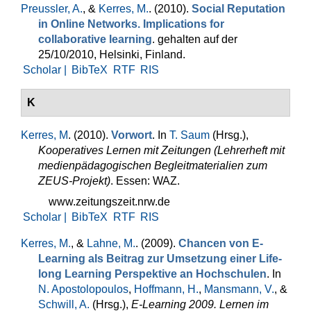
Preussler, A.
, &
Kerres, M.
. (2010).
Social Reputation
in Online Networks. Implications for
collaborative learning
. gehalten auf der
25/10/2010, Helsinki, Finland.
Scholar |
BibTeX
RTF
RIS
K
Kerres, M
. (2010).
Vorwort
. In
T. Saum
(Hrsg.)
,
Kooperatives Lernen mit Zeitungen (Lehrerheft mit
medienpädagogischen Begleitmaterialien zum
ZEUS-Projekt)
. Essen: WAZ.
www.zeitungszeit.nrw.de
Scholar |
BibTeX
RTF
RIS
Kerres, M.
, &
Lahne, M.
. (2009).
Chancen von E-
Learning als Beitrag zur Umsetzung einer Life-
long Learning Perspektive an Hochschulen
. In
N. Apostolopoulos
,
Hoffmann, H.
,
Mansmann, V.
, &
Schwill, A.
(Hrsg.)
,
E-Learning 2009. Lernen im