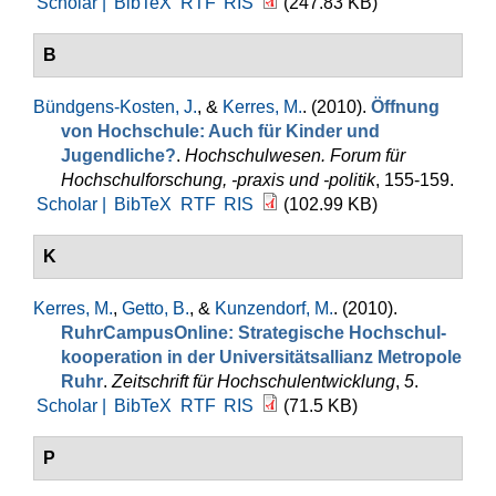
Scholar |
BibTeX
RTF
RIS
(247.83 KB)
B
Bündgens-Kosten, J.
, &
Kerres, M.
. (2010).
Öffnung
von Hochschule: Auch für Kinder und
Jugendliche?
.
Hochschulwesen. Forum für
Hochschulforschung, -praxis und -politik
, 155-159.
Scholar |
BibTeX
RTF
RIS
(102.99 KB)
K
Kerres, M.
,
Getto, B.
, &
Kunzendorf, M.
. (2010).
RuhrCampusOnline: Strategische Hochschul­
kooperation in der Universitätsallianz Metropole
Ruhr
.
Zeitschrift für Hochschulentwicklung
,
5
.
Scholar |
BibTeX
RTF
RIS
(71.5 KB)
P