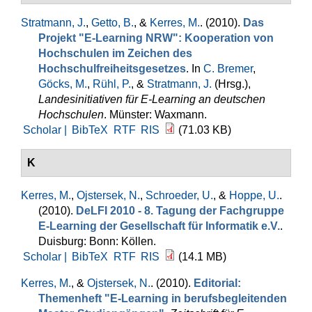
Stratmann, J.
,
Getto, B.
, &
Kerres, M.
. (2010).
Das
Projekt "E-Learning NRW": Kooperation von
Hochschulen im Zeichen des
Hochschulfreiheitsgesetzes
. In
C. Bremer
,
Göcks, M.
,
Rühl, P.
, &
Stratmann, J.
(Hrsg.)
,
Landesinitiativen für E-Learning an deutschen
Hochschulen
. Münster: Waxmann.
Scholar |
BibTeX
RTF
RIS
(71.03 KB)
K
Kerres, M.
,
Ojstersek, N.
,
Schroeder, U.
, &
Hoppe, U.
.
(2010).
DeLFI 2010 - 8. Tagung der Fachgruppe
E-Learning der Gesellschaft für Informatik e.V.
.
Duisburg: Bonn: Köllen.
Scholar |
BibTeX
RTF
RIS
(14.1 MB)
Kerres, M.
, &
Ojstersek, N.
. (2010).
Editorial:
Themenheft "E-Learning in berufsbegleitenden