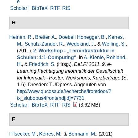
e
Scholar |
BibTeX
RTF
RIS
H
Heinen, R.
,
Breiter, A.
,
Doebeli Honegger, B.
,
Kerres,
M.
,
Schulz-Zander, R.
,
Wedekind, J.
, &
Welling, S.
.
(2011).
2. Workshop - „Lerninfrastruktur in
Schulen: 1:1-Computing“
. In
A. Kienle
,
Rohland,
H.
, &
Friedrich, S.
(Hrsg.)
,
DeLFI 2011. 9. e-
Learning Fachtagung Informatik der Gesellschaft
für Informatik - Poster, Workshops, Kurzbeiträge
(S.
1-6). Dresden: TUDpress. Abgerufen von
http://www.qucosa.de/recherche/frontdoor/?
tx_slubopus4frontend[id]=7731
Scholar |
BibTeX
RTF
RIS
(3.62 MB)
F
Filsecker, M.
,
Kerres, M.
, &
Bormann, M.
. (2011).