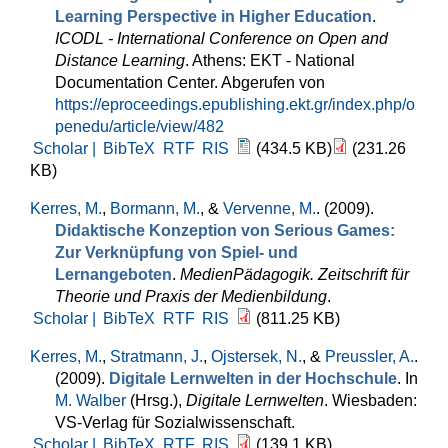
Learning Perspective in Higher Education
.
ICODL - International Conference on Open and
Distance Learning
. Athens: EKT - National
Documentation Center. Abgerufen von
https://eproceedings.epublishing.ekt.gr/index.php/o
penedu/article/view/482
Scholar |
BibTeX
RTF
RIS
(434.5 KB)
(231.26
KB)
Kerres, M.
,
Bormann, M.
, &
Vervenne, M.
. (2009).
Didaktische Konzeption von Serious Games:
Zur Verknüpfung von Spiel- und
Lernangeboten
.
MedienPädagogik. Zeitschrift für
Theorie und Praxis der Medienbildung
.
Scholar |
BibTeX
RTF
RIS
(811.25 KB)
Kerres, M.
,
Stratmann, J.
,
Ojstersek, N.
, &
Preussler, A.
.
(2009).
Digitale Lernwelten in der Hochschule
. In
M. Walber
(Hrsg.)
,
Digitale Lernwelten
. Wiesbaden:
VS-Verlag für Sozialwissenschaft.
Scholar |
BibTeX
RTF
RIS
(139.1 KB)