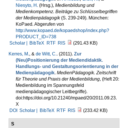
Niesyto, H.
(Hrsg.)
,
Medienbildung und
Medienkompetenz. Beiträge zu Schlüsselbegriffen
der Medienpädagogik
(S. 239-249). München:
KoPaed. Abgerufen von
http://www.kopaed.de/kopaedshop/index.php?
PRODUCT_ID=738
Scholar |
BibTeX
RTF
RIS
(291.43 KB)
Kerres, M.
, &
de Witt, C.
. (2011).
Zur
(Neu)Positionierung der Mediendidaktik.
Handlungs- und Gestaltungsorientierung in der
Medienpädagogik
.
MedienPädagogik. Zeitschrift
für Theorie und Praxis der Medienbildung
, (Heft 20:
Medienbildung im Spannungsfeld
medienpädagogischer Leitbegriffe).
doi:https://doi.org/10.21240/mpaed/20/2011.09.23.
X
DOI
Scholar |
BibTeX
RTF
RIS
(233.42 KB)
S