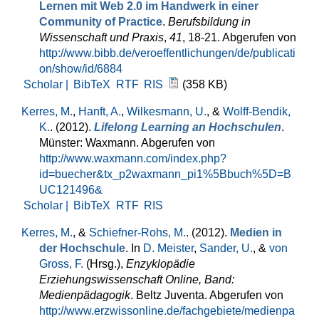
Lernen mit Web 2.0 im Handwerk in einer
Community of Practice
.
Berufsbildung in
Wissenschaft und Praxis
,
41
, 18-21. Abgerufen von
http://www.bibb.de/veroeffentlichungen/de/publicati
on/show/id/6884
Scholar |
BibTeX
RTF
RIS
(358 KB)
Kerres, M.
,
Hanft, A.
,
Wilkesmann, U.
, &
Wolff-Bendik,
K.
. (2012).
Lifelong Learning an Hochschulen
.
Münster: Waxmann. Abgerufen von
http://www.waxmann.com/index.php?
id=buecher&tx_p2waxmann_pi1%5Bbuch%5D=B
UC121496&
Scholar |
BibTeX
RTF
RIS
Kerres, M.
, &
Schiefner-Rohs, M.
. (2012).
Medien in
der Hochschule
. In
D. Meister
,
Sander, U.
, &
von
Gross, F.
(Hrsg.)
,
Enzyklopädie
Erziehungswissenschaft Online, Band:
Medienpädagogik
. Beltz Juventa. Abgerufen von
http://www.erzwissonline.de/fachgebiete/medienpa