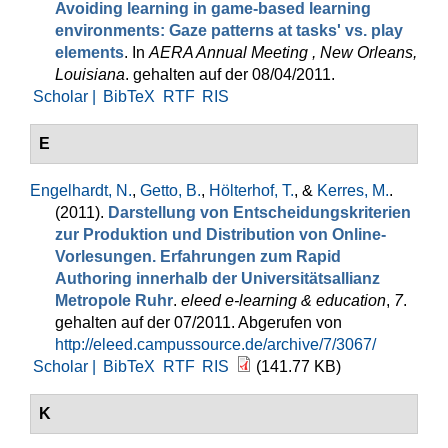
Avoiding learning in game-based learning
environments: Gaze patterns at tasks' vs. play
elements
. In
AERA Annual Meeting , New Orleans,
Louisiana
. gehalten auf der 08/04/2011.
Scholar |
BibTeX
RTF
RIS
E
Engelhardt, N.
,
Getto, B.
,
Hölterhof, T.
, &
Kerres, M.
.
(2011).
Darstellung von Entscheidungskriterien
zur Produktion und Distribution von Online-
Vorlesungen. Erfahrungen zum Rapid
Authoring innerhalb der Universitätsallianz
Metropole Ruhr
.
eleed e-learning & education
,
7
.
gehalten auf der 07/2011. Abgerufen von
http://eleed.campussource.de/archive/7/3067/
Scholar |
BibTeX
RTF
RIS
(141.77 KB)
K