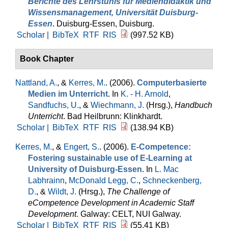
Berichte des Lehrstuhls für Mediendidaktik und
Wissensmanagement, Universität Duisburg-
Essen
. Duisburg-Essen, Duisburg.
Scholar |
BibTeX
RTF
RIS
(997.52 KB)
Book Chapter
Nattland, A.
, &
Kerres, M.
. (2006).
Computerbasierte
Medien im Unterricht
. In
K. - H. Arnold
,
Sandfuchs, U.
, &
Wiechmann, J.
(Hrsg.)
,
Handbuch
Unterricht
. Bad Heilbrunn: Klinkhardt.
Scholar |
BibTeX
RTF
RIS
(138.94 KB)
Kerres, M.
, &
Engert, S.
. (2006).
E-Competence:
Fostering sustainable use of E-Learning at
University of Duisburg-Essen
. In
L. Mac
Labhrainn
,
McDonald Legg, C.
,
Schneckenberg,
D.
, &
Wildt, J.
(Hrsg.)
,
The Challenge of
eCompetence Development in Academic Staff
Development
. Galway: CELT, NUI Galway.
Scholar |
BibTeX
RTF
RIS
(55.41 KB)