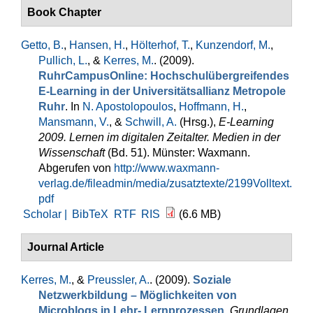
Book Chapter
Getto, B.
,
Hansen, H.
,
Hölterhof, T.
,
Kunzendorf, M.
,
Pullich, L.
, &
Kerres, M.
. (2009).
RuhrCampusOnline: Hochschulübergreifendes
E-Learning in der Universitätsallianz Metropole
Ruhr
. In
N. Apostolopoulos
,
Hoffmann, H.
,
Mansmann, V.
, &
Schwill, A.
(Hrsg.)
,
E-Learning
2009. Lernen im digitalen Zeitalter. Medien in der
Wissenschaft
(Bd. 51). Münster: Waxmann.
Abgerufen von
http://www.waxmann-
verlag.de/fileadmin/media/zusatztexte/2199Volltext.
pdf
Scholar |
BibTeX
RTF
RIS
(6.6 MB)
Journal Article
Kerres, M.
, &
Preussler, A.
. (2009).
Soziale
Netzwerkbildung – Möglichkeiten von
Microblogs in Lehr- Lernprozessen
.
Grundlagen