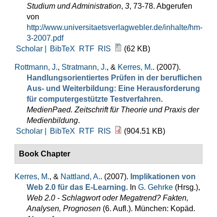
Studium und Administration
,
3
, 73-78. Abgerufen
von
http://www.universitaetsverlagwebler.de/inhalte/hm-
3-2007.pdf
Scholar |
BibTeX
RTF
RIS
(62 KB)
Rottmann, J.
,
Stratmann, J.
, &
Kerres, M.
. (2007).
Handlungsorientiertes Prüfen in der beruflichen
Aus- und Weiterbildung: Eine Herausforderung
für computergestützte Testverfahren
.
MedienPaed. Zeitschrift für Theorie und Praxis der
Medienbildung
.
Scholar |
BibTeX
RTF
RIS
(904.51 KB)
Book Chapter
Kerres, M.
, &
Nattland, A.
. (2007).
Implikationen von
Web 2.0 für das E-Learning
. In
G. Gehrke
(Hrsg.)
,
Web 2.0 - Schlagwort oder Megatrend? Fakten,
Analysen, Prognosen
(6. Aufl.). München: Kopäd.