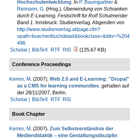
Hochschulentwicklung
. In
P. Baumgartner
&
Reimann, G.
(Hrsg.)
,
Überwindung von Schranken
durch E-Learning. Festschrift für Rolf Schulmeister
Band 1
. Innsbruck: Studienverlag. Abgerufen von
http://www.studienverlag.at/page.cfm?
vpath=buecher/buchdetail&bookclass=&titnr=%204
496
Scholar |
BibTeX
RTF
RIS
(135.67 KB)
Conference Proceedings
Kerres, M
. (2007).
Web 2.0 and E-Learning: "Drupal"
as a CMS for learning communities
. gehalten auf
der 28/11/2007, Berlin.
Scholar |
BibTeX
RTF
RIS
Book Chapter
Kerres, M
. (2007).
Zum Selbstverständnis der
Mediendidaktik – eine Gestaltungsdisziplin