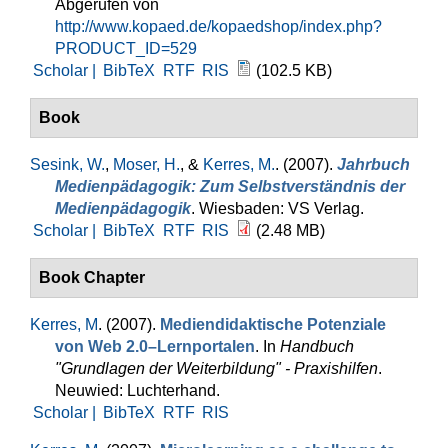
Abgerufen von
http://www.kopaed.de/kopaedshop/index.php?
PRODUCT_ID=529
Scholar |
BibTeX
RTF
RIS
(102.5 KB)
Book
Sesink, W.
,
Moser, H.
, &
Kerres, M.
. (2007).
Jahrbuch
Medienpädagogik: Zum Selbstverständnis der
Medienpädagogik
. Wiesbaden: VS Verlag.
Scholar |
BibTeX
RTF
RIS
(2.48 MB)
Book Chapter
Kerres, M
. (2007).
Mediendidaktische Potenziale
von Web 2.0–Lernportalen
. In
Handbuch
"Grundlagen der Weiterbildung" - Praxishilfen
.
Neuwied: Luchterhand.
Scholar |
BibTeX
RTF
RIS