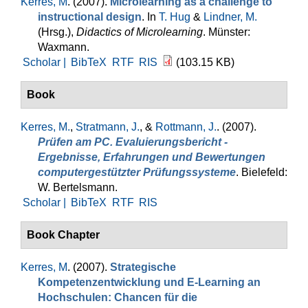
Kerres, M
. (2007).
Microlearning as a challenge to
instructional design
. In
T. Hug
&
Lindner, M.
(Hrsg.)
,
Didactics of Microlearning
. Münster:
Waxmann.
Scholar |
BibTeX
RTF
RIS
(103.15 KB)
Book
Kerres, M.
,
Stratmann, J.
, &
Rottmann, J.
. (2007).
Prüfen am PC. Evaluierungsbericht -
Ergebnisse, Erfahrungen und Bewertungen
computergestützter Prüfungssysteme
. Bielefeld:
W. Bertelsmann.
Scholar |
BibTeX
RTF
RIS
Book Chapter
Kerres, M
. (2007).
Strategische
Kompetenzentwicklung und E-Learning an
Hochschulen: Chancen für die