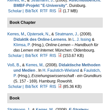
Kerres, M.
, &
Stratmann, J.
. (2008).
Abschlußbericht:
BMBF-Projekt "E-University"
. Duisburg.
Scholar |
BibTeX
RTF
RIS
(1.7 MB)
Book Chapter
Kerres, M.
,
Ojstersek, N.
, &
Stratmann, J.
. (2008).
Didaktik des Online-Lernens
. In
L. J. Issing
&
Klimsa, P.
(Hrsg.)
,
Online-Lernen – Handbuch für
das Lernen mit Internet
. München: Oldenbourg.
Scholar |
BibTeX
RTF
RIS
(153.67 KB)
Voß, B.
, &
Kerres, M.
. (2008).
Didaktische Methoden
und Medien
. In
H. Faulstich-Wieland
&
Faulstich,
P.
(Hrsg.)
,
Erziehungswissenschaft - ein Grundkurs
(S. 157 - 169). Hamburg: Rowohlt.
Scholar |
BibTeX
RTF
RIS
(85.36 KB)
Book
Stratmann, J.
, &
Kerres, M.
. (2008).
E-Strategy.