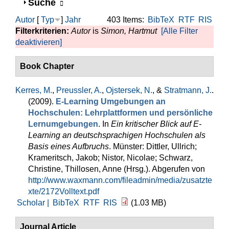
Anzeigen
Suche
Autor
[
Typ
]
Jahr
403 Items:
BibTeX
RTF
RIS
Filterkriterien:
Autor
is
Simon, Hartmut
[Alle Filter
deaktivieren]
Book Chapter
Kerres, M.
,
Preussler, A.
,
Ojstersek, N.
, &
Stratmann, J.
.
(2009).
E-Learning Umgebungen an
Hochschulen: Lehrplattformen und persönliche
Lernumgebungen
. In
Ein kritischer Blick auf E-
Learning an deutschsprachigen Hochschulen als
Basis eines Aufbruchs
. Münster: Dittler, Ullrich;
Krameritsch, Jakob; Nistor, Nicolae; Schwarz,
Christine, Thillosen, Anne (Hrsg.). Abgerufen von
http://www.waxmann.com/fileadmin/media/zusatzte
xte/2172Volltext.pdf
Scholar |
BibTeX
RTF
RIS
(1.03 MB)
Journal Article