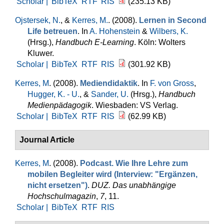
Scholar |
BibTeX
RTF
RIS
(235.13 KB)
Ojstersek, N.
, &
Kerres, M.
. (2008).
Lernen in Second
Life betreuen
. In
A. Hohenstein
&
Wilbers, K.
(Hrsg.)
,
Handbuch E-Learning
. Köln: Wolters
Kluwer.
Scholar |
BibTeX
RTF
RIS
(301.92 KB)
Kerres, M
. (2008).
Mediendidaktik
. In
F. von Gross
,
Hugger, K. - U.
, &
Sander, U.
(Hrsg.)
,
Handbuch
Medienpädagogik
. Wiesbaden: VS Verlag.
Scholar |
BibTeX
RTF
RIS
(62.99 KB)
Journal Article
Kerres, M
. (2008).
Podcast. Wie Ihre Lehre zum
mobilen Begleiter wird (Interview: "Ergänzen,
nicht ersetzen")
.
DUZ. Das unabhängige
Hochschulmagazin
,
7
, 11.
Scholar |
BibTeX
RTF
RIS