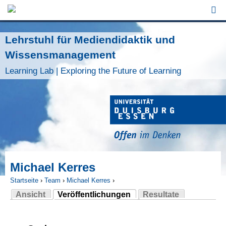
Jump to Navigation
Lehrstuhl für Mediendidaktik und
Wissensmanagement
Learning Lab | Exploring the Future of Learning
Michael Kerres
Startseite
›
Team
›
Michael Kerres
›
Ansicht
Veröffentlichungen
Resultate
Sie sind hier
(aktiver Reiter)
Haupt-Reiter