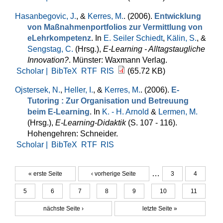
Hasanbegovic, J.
, &
Kerres, M.
. (2006).
Entwicklung
von Maßnahmenportfolios zur Vermittlung von
eLehrkompetenz
. In
E. Seiler Schiedt
,
Kälin, S.
, &
Sengstag, C.
(Hrsg.)
,
E-Learning - Alltagstaugliche
Innovation?
. Münster: Waxmann Verlag.
Scholar |
BibTeX
RTF
RIS
(65.72 KB)
Ojstersek, N.
,
Heller, I.
, &
Kerres, M.
. (2006).
E-
Tutoring : Zur Organisation und Betreuung
beim E-Learning
. In
K. - H. Arnold
&
Lermen, M.
(Hrsg.)
,
E-Learning-Didaktik
(S. 107 - 116).
Hohengehren: Schneider.
Scholar |
BibTeX
RTF
RIS
…
« erste Seite
‹ vorherige Seite
3
4
Seiten
5
6
7
8
9
10
11
nächste Seite ›
letzte Seite »