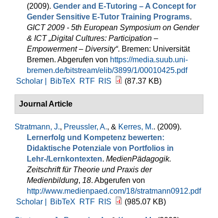
(2009).
Gender and E-Tutoring – A Concept for
Gender Sensitive E-Tutor Training Programs
.
GICT 2009 - 5th European Symposium on Gender
& ICT „Digital Cultures: Participation –
Empowerment – Diversity“
. Bremen: Universität
Bremen. Abgerufen von
https://media.suub.uni-
bremen.de/bitstream/elib/3899/1/00010425.pdf
Scholar |
BibTeX
RTF
RIS
(87.37 KB)
Journal Article
Stratmann, J.
,
Preussler, A.
, &
Kerres, M.
. (2009).
Lernerfolg und Kompetenz bewerten:
Didaktische Potenziale von Portfolios in
Lehr-/Lernkontexten
.
MedienPädagogik.
Zeitschrift für Theorie und Praxis der
Medienbildung
,
18
. Abgerufen von
http://www.medienpaed.com/18/stratmann0912.pdf
Scholar |
BibTeX
RTF
RIS
(985.07 KB)