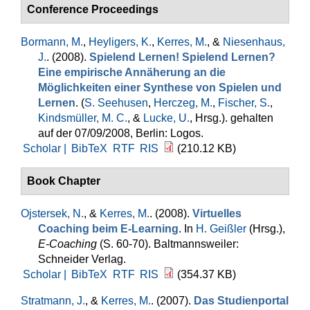
Conference Proceedings
Bormann, M.
,
Heyligers, K.
,
Kerres, M.
, &
Niesenhaus,
J.
. (2008).
Spielend Lernen! Spielend Lernen?
Eine empirische Annäherung an die
Möglichkeiten einer Synthese von Spielen und
Lernen
. (
S. Seehusen
,
Herczeg, M.
,
Fischer, S.
,
Kindsmüller, M. C.
, &
Lucke, U.
, Hrsg.
). gehalten
auf der 07/09/2008, Berlin: Logos.
Scholar |
BibTeX
RTF
RIS
(210.12 KB)
Book Chapter
Ojstersek, N.
, &
Kerres, M.
. (2008).
Virtuelles
Coaching beim E-Learning
. In
H. Geißler
(Hrsg.)
,
E-Coaching
(S. 60-70). Baltmannsweiler:
Schneider Verlag.
Scholar |
BibTeX
RTF
RIS
(354.37 KB)
Stratmann, J.
, &
Kerres, M.
. (2007).
Das Studienportal