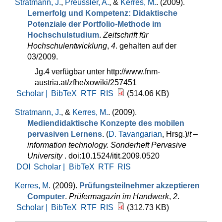
Stratmann, J.
,
Preussler, A.
, &
Kerres, M.
. (2009).
Lernerfolg und Kompetenz: Didaktische
Potenziale der Portfolio-Methode im
Hochschulstudium
.
Zeitschrift für
Hochschulentwicklung
,
4
. gehalten auf der
03/2009.
Jg.4 verfügbar unter http://www.fnm-
austria.at/zfhe/xowiki/257451
Scholar |
BibTeX
RTF
RIS
(514.06 KB)
Stratmann, J.
, &
Kerres, M.
. (2009).
Mediendidaktische Konzepte des mobilen
pervasiven Lernens
. (
D. Tavangarian
, Hrsg.
)
it –
information technology. Sonderheft Pervasive
University
. doi:10.1524/itit.2009.0520
DOI
Scholar |
BibTeX
RTF
RIS
Kerres, M
. (2009).
Prüfungsteilnehmer akzeptieren
Computer
.
Prüfermagazin im Handwerk
,
2
.
Scholar |
BibTeX
RTF
RIS
(312.73 KB)