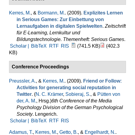
Kerres, M.
, &
Bormann, M.
. (2009).
Explizites Lernen
in Serious Games: Zur Einbettung von
Lernaufgaben in digitalen Spielwelten
.
Zeitschrift
für E-Learning, Lernkultur und
Bildungstechnologie. Themenheft: Serious Games
.
Scholar |
BibTeX
RTF
RIS
(741.5 KB)
(402.3
KB)
Conference Proceedings
Preussler, A.
, &
Kerres, M.
. (2009).
Friend or Follow:
Activities for generating social reputation in
Twitter
. (
N. C. Krämer
,
Sobieraj, S.
, &
Pütten von
der, A. M.
, Hrsg.
)
6th Conference of the Media
Psychology Division of the German Psychological
Society
. Lengerich.
Scholar |
BibTeX
RTF
RIS
Adamus, T.
,
Kerres, M.
,
Getto, B.
, &
Engelhardt, N.
.