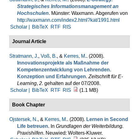
Strategisches Informationsmanagement an
Hochschulen
. Münster: Waxmann. Abgerufen von
http://waxmann.com/index2.html?kat/1991.html
Scholar |
BibTeX
RTF
RIS
Journal Article
Stratmann, J.
,
Voß, B.
, &
Kerres, M.
. (2008).
Innovationsprojekte als Maßnahme der
Kompetenzentwicklung von Lehrenden.
Konzeption und Erfahrungen
.
Zeitschrift für E-
Learning
,
2
. gehalten auf der 07/2008.
Scholar |
BibTeX
RTF
RIS
(1.1 MB)
Book Chapter
Ojstersek, N.
, &
Kerres, M.
. (2008).
Lernen in Second
Life betreuen
. In
Grundlagen der Weiterbildung.
Praxishilfen
. Neuwied: Wolters-Kluwer.