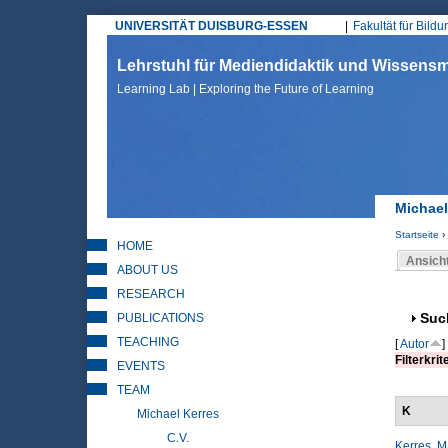
UNIVERSITÄT DUISBURG-ESSEN
Fakultät für Bild
Hauptmenü
Lehrstuhl für Mediendidaktik und Wissen
Learning Lab | Exploring the Future of Learning
Michael
Startseite
›
HOME
Sie sin
Ansich
ABOUT US
Haupt
RESEARCH
PUBLICATIONS
Anz
Suc
TEACHING
[
Autor
]
Filterkrit
EVENTS
TEAM
K
Michael Kerres
C.V.
Kerres, M