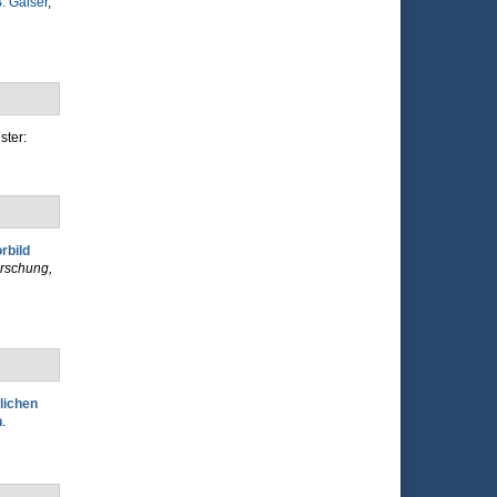
. Gaiser
,
ster:
rbild
orschung,
lichen
n
.