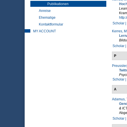
Publikationen
Hoch
Lear
Anreise
Krame
Ehemalige
http:
Scholar |
Kontaktformular
MY ACCOUNT
Kerres, M
Lern
Bild
Scholar |
P
Preussler,
Twitt
Psych
Scholar |
A
Adamus, 
Gend
& ICT
Abge
Scholar |