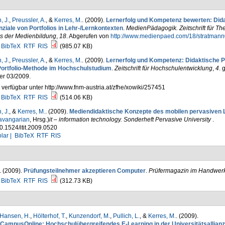
, J.
,
Preussler, A.
, &
Kerres, M.
. (2009).
Lernerfolg und Kompetenz bewerten: Did
ziale von Portfolios in Lehr-/Lernkontexten
.
MedienPädagogik. Zeitschrift für Th
is der Medienbildung
,
18
. Abgerufen von
http://www.medienpaed.com/18/stratmann
BibTeX
RTF
RIS
(985.07 KB)
, J.
,
Preussler, A.
, &
Kerres, M.
. (2009).
Lernerfolg und Kompetenz: Didaktische P
Portfolio-Methode im Hochschulstudium
.
Zeitschrift für Hochschulentwicklung
,
4
. 
er 03/2009.
 verfügbar unter http://www.fnm-austria.at/zfhe/xowiki/257451
BibTeX
RTF
RIS
(514.06 KB)
, J.
, &
Kerres, M.
. (2009).
Mediendidaktische Konzepte des mobilen pervasiven 
avangarian
, Hrsg.
)
it – information technology. Sonderheft Pervasive University
.
0.1524/itit.2009.0520
lar |
BibTeX
RTF
RIS
. (2009).
Prüfungsteilnehmer akzeptieren Computer
.
Prüfermagazin im Handwer
BibTeX
RTF
RIS
(312.73 KB)
Hansen, H.
,
Hölterhof, T.
,
Kunzendorf, M.
,
Pullich, L.
, &
Kerres, M.
. (2009).
CampusOnline: Hochschulübergreifendes E-Learning in der Universitätsallianz