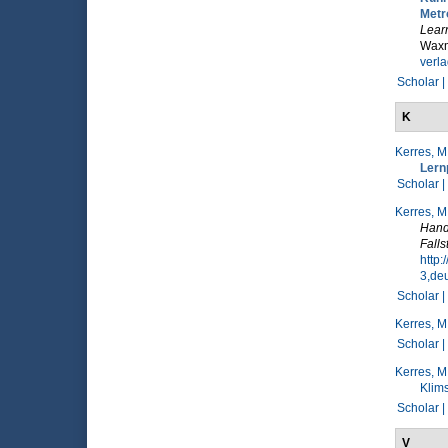
Metr
Learn
Waxm
verla
Scholar |
K
Kerres, M
Lern
Scholar |
Kerres, M
Handb
Falls
http
3,deu
Scholar |
Kerres, M
Scholar |
Kerres, M
Klims
Scholar |
V