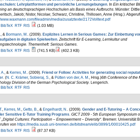
schulen: Lehrplattformen und persönliche Lernumgebungen
. In
Ein kritischer Bl
ning an deutschsprachigen Hochschulen als Basis eines Aufbruchs
. Münster: Dittler
ritsch, Jakob; Nistor, Nicolae; Schwarz, Christine, Thillosen, Anne (Hrsg.). Abgeru
//www.waxmann.com/fileadmin/media/zusatztexte/2172Volltext.pdf
BibTeX
RTF
RIS
(1.03 MB)
.
, &
Bormann, M.
. (2009).
Explizites Lernen in Serious Games: Zur Einbettung vo
aufgaben in digitalen Spielwelten
.
Zeitschrift für E-Learning, Lernkultur und
ungstechnologie. Themenheft: Serious Games
.
BibTeX
RTF
RIS
(741.5 KB)
(402.3 KB)
 A.
, &
Kerres, M.
. (2009).
Friend or Follow: Activities for generating social reputat
er
. (
N. C. Krämer
,
Sobieraj, S.
, &
Pütten von der, A. M.
, Hrsg.
)
6th Conference of the
ology Division of the German Psychological Society
. Lengerich.
BibTeX
RTF
RIS
T.
,
Kerres, M.
,
Getto, B.
, &
Engelhardt, N.
. (2009).
Gender and E-Tutoring – A Conce
er Sensitive E-Tutor Training Programs
.
GICT 2009 - 5th European Symposium 
 „Digital Cultures: Participation – Empowerment – Diversity“
. Bremen: Universität 
rufen von
https://media.suub.uni-bremen.de/bitstream/elib/3899/1/00010425.pdf
BibTeX
RTF
RIS
(87.37 KB)