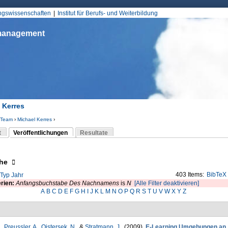
Jump to Navigation
ungswissenschaften
Institut für Berufs- und Weiterbildung
smanagement
 Kerres
Team
›
Michael Kerres
›
d hier
t
Veröffentlichungen
Resultate
(aktiver Reiter)
-Reiter
eigen
he
403 Items:
BibTeX
Typ
Jahr
erien:
Anfangsbuchstabe Des Nachnamens
is
N
[Alle Filter deaktivieren]
A
B
C
D
E
F
G
H
I
J
K
L
M
N
O
P
Q
R
S
T
U
V
W
X
Y
Z
.
,
Preussler, A.
,
Ojstersek, N.
, &
Stratmann, J.
. (2009).
E-Learning Umgebungen an