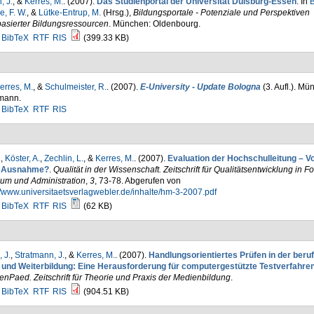
, J.
, &
Kerres, M.
. (2007).
Das Studienportal der Universität Duisburg-Essen
. In
B
, F. W.
, &
Lütke-Entrup, M.
(Hrsg.)
,
Bildungsportale - Potenziale und Perspektiven
basierter Bildungsressourcen
. München: Oldenbourg.
BibTeX
RTF
RIS
(399.33 KB)
erres, M.
, &
Schulmeister, R.
. (2007).
E-University - Update Bologna
(3. Aufl.). Mün
mann.
BibTeX
RTF
RIS
.
,
Köster, A.
,
Zechlin, L.
, &
Kerres, M.
. (2007).
Evaluation der Hochschulleitung – Vo
 Ausnahme?
.
Qualität in der Wissenschaft. Zeitschrift für Qualitätsentwicklung in F
ium und Administration
,
3
, 73-78. Abgerufen von
//www.universitaetsverlagwebler.de/inhalte/hm-3-2007.pdf
BibTeX
RTF
RIS
(62 KB)
 J.
,
Stratmann, J.
, &
Kerres, M.
. (2007).
Handlungsorientiertes Prüfen in der beruf
 und Weiterbildung: Eine Herausforderung für computergestützte Testverfahre
nPaed. Zeitschrift für Theorie und Praxis der Medienbildung
.
BibTeX
RTF
RIS
(904.51 KB)