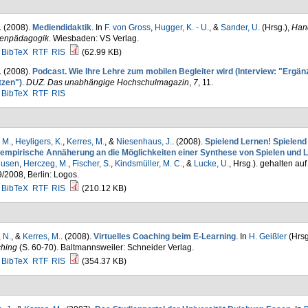
. (2008).
Mediendidaktik
. In
F. von Gross
,
Hugger, K. - U.
, &
Sander, U.
(Hrsg.)
,
Han
enpädagogik
. Wiesbaden: VS Verlag.
BibTeX
RTF
RIS
(62.99 KB)
. (2008).
Podcast. Wie Ihre Lehre zum mobilen Begleiter wird (Interview: "Ergänz
tzen")
.
DUZ. Das unabhängige Hochschulmagazin
,
7
, 11.
BibTeX
RTF
RIS
 M.
,
Heyligers, K.
,
Kerres, M.
, &
Niesenhaus, J.
. (2008).
Spielend Lernen! Spielend
 empirische Annäherung an die Möglichkeiten einer Synthese von Spielen und 
usen
,
Herczeg, M.
,
Fischer, S.
,
Kindsmüller, M. C.
, &
Lucke, U.
, Hrsg.
). gehalten auf
/2008, Berlin: Logos.
BibTeX
RTF
RIS
(210.12 KB)
 N.
, &
Kerres, M.
. (2008).
Virtuelles Coaching beim E-Learning
. In
H. Geißler
(Hrsg
hing
(S. 60-70). Baltmannsweiler: Schneider Verlag.
BibTeX
RTF
RIS
(354.37 KB)