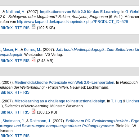
.
, &
Nattland, A.
. (2007).
Implikationen von Web 2.0 für das E-Learning
. In
G. Gehr
2.0 - Schlagwort oder Megatrend? Fakten, Analysen, Prognosen
(6. Aufl.). Münche
rufen von
http://www.kopaed.de/kopaedshop/index.php?PRODUCT_ID=529
BibTeX
RTF
RIS
(102.5 KB)
.
,
Moser, H.
, &
Kerres, M.
. (2007).
Jahrbuch Medienpädagogik: Zum Selbstverstän
enpädagogik
. Wiesbaden: VS Verlag.
BibTeX
RTF
RIS
(2.48 MB)
. (2007).
Mediendidaktische Potenziale von Web 2.0–Lernportalen
. In
Handbuch
dlagen der Weiterbildung" - Praxishilfen
. Neuwied: Luchterhand.
BibTeX
RTF
RIS
. (2007).
Microlearning as a challenge to instructional design
. In
T. Hug
&
Lindner
.)
,
Didactics of Microlearning
. Münster: Waxmann.
BibTeX
RTF
RIS
(103.15 KB)
.
,
Stratmann, J.
, &
Rottmann, J.
. (2007).
Prüfen am PC. Evaluierungsbericht - Erg
hrungen und Bewertungen computergestützter Prüfungssysteme
. Bielefeld: W.
elsmann.
BibTeX
RTF
RIS