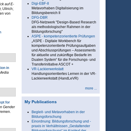
Digi-EBF-II
ick auf E-
Metavorhaben Digitalisierung im
, Ullrich;
Bildungsbereich II
fen von
DFG-DBR
DFG-Netzwerk "Design-Based Research
als methodologischer Rahmen in der
Bildungsforschung"
n
ASPE - kompetenzorientierte Prüfungen
„ASPE - Digitale Workbench für
kompetenzorientierte Prüfungsaufgaben
und Abschlussprüfungen – Assessments
für aktuelle und zukünftige Bedarfe im
Dualen System“ für die Forschungs- und
Transferinitiative ASCOT +
ion in
VR-Lackierwerkstatt
 Media
Handlungsorientiertes Lernen in der VR-
Lackierwerkstatt (HandLeVR)
more ...
My Publications
pt for
on Gender
Bremen.
Begleit- und Metavorhaben in der
Bildungsforschung
Einordnung: Bildungsforschung und -
praxis in Verhältnissen „Gestaltender
Bildungsforschung“ im Kontext der