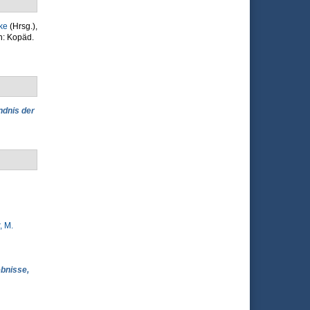
ke
(Hrsg.)
,
n: Kopäd.
dnis der
, M.
ebnisse,