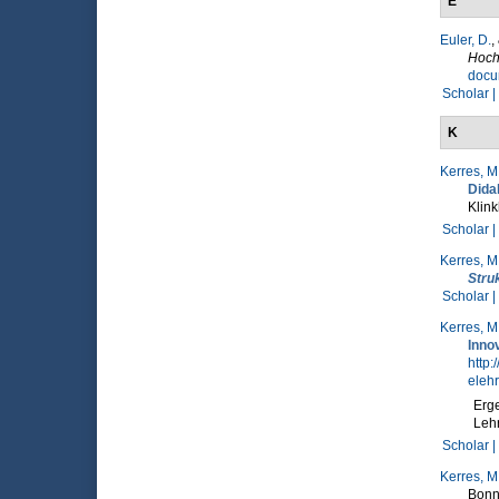
E
Euler, D.
,
Hoch
docu
Scholar |
K
Kerres, M
Dida
Klink
Scholar |
Kerres, M
Stru
Scholar |
Kerres, M
Inno
http:
eleh
Erge
Leh
Scholar |
Kerres, M
Bonn