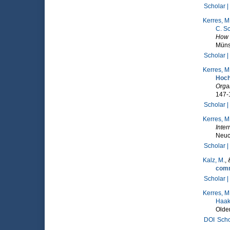
Scholar |
Kerres, M
C. S
How d
Müns
Scholar |
Kerres, M
Hoch
Organ
147-
Scholar |
Kerres, M
Inte
Neuc
Scholar |
Kalz, M.
,
comm
Scholar |
Kerres, M
Haa
Olde
DOI
Scho