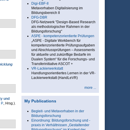
Digi-EBF-II
Metavorhaben Digitalisierung im
Bildungsbereich II
DFG-DBR
DFG-Netzwerk "Design-Based Research
als methodologischer Rahmen in der
Bildungsforschung"
ASPE - kompetenzorientierte Prüfungen
„ASPE - Digitale Workbench für
kompetenzorientierte Prüfungsaufgaben
und Abschlussprüfungen – Assessments
für aktuelle und zukünftige Bedarfe im
Dualen System“ für die Forschungs- und
Transferinitiative ASCOT +
icklung
VR-Lackierwerkstatt
Handlungsorientiertes Lernen in der VR-
Lackierwerkstatt (HandLeVR)
more ...
ty und
My Publications
 P.
, Hrsg.
).
Begleit- und Metavorhaben in der
Bildungsforschung
Einordnung: Bildungsforschung und -
praxis in Verhältnissen „Gestaltender
Bildungsforschung“ im Kontext der