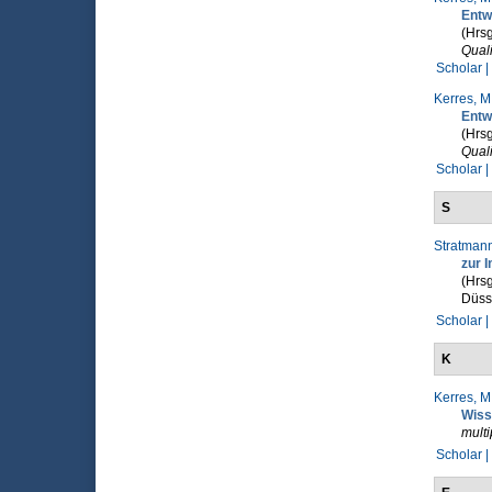
Entw
(Hrsg
Qual
Scholar |
Kerres, M
Entw
(Hrsg
Qual
Scholar |
S
Stratmann
zur 
(Hrsg
Düsse
Scholar |
K
Kerres, M
Wiss
mult
Scholar |