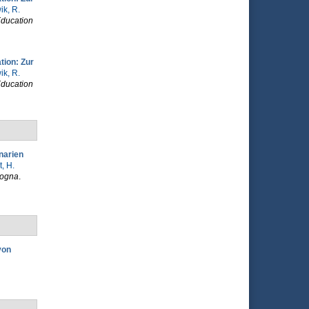
ik, R.
Education
tion: Zur
ik, R.
Education
narien
t, H.
logna
.
von