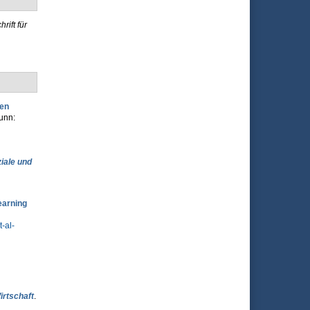
rift für
nen
runn:
iale und
earning
-al-
rtschaft
.