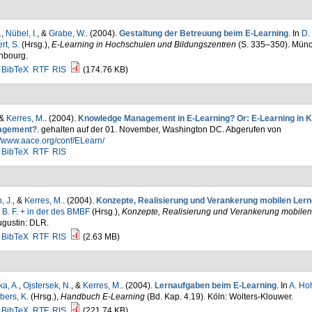
.
,
Nübel, I.
, &
Grabe, W.
. (2004).
Gestaltung der Betreuung beim E-Learning
. In
D.
rt, S.
(Hrsg.)
,
E-Learning in Hochschulen und Bildungszentren
(S. 335–350). Mün
nbourg.
BibTeX
RTF
RIS
(174.76 KB)
 &
Kerres, M.
. (2004).
Knowledge Management in E-Learning? Or: E-Learning in 
agement?
. gehalten auf der 01. November, Washington DC. Abgerufen von
//www.aace.org/conf/ELearn/
BibTeX
RTF
RIS
, J.
, &
Kerres, M.
. (2004).
Konzepte, Realisierung und Verankerung mobilen Ler
 B. F. + in der des BMBF
(Hrsg.)
,
Konzepte, Realisierung und Verankerung mobilen
ugustin: DLR.
BibTeX
RTF
RIS
(2.63 MB)
a, A.
,
Ojstersek, N.
, &
Kerres, M.
. (2004).
Lernaufgaben beim E-Learning
. In
A. Ho
bers, K.
(Hrsg.)
,
Handbuch E-Learning
(Bd. Kap. 4.19). Köln: Wolters-Klouwer.
BibTeX
RTF
RIS
(221.74 KB)