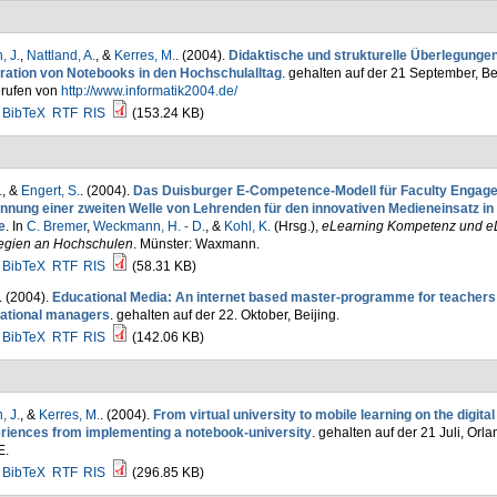
, J.
,
Nattland, A.
, &
Kerres, M.
. (2004).
Didaktische und strukturelle Überlegungen
gration von Notebooks in den Hochschulalltag
. gehalten auf der 21 September, Ber
rufen von
http://www.informatik2004.de/
BibTeX
RTF
RIS
(153.24 KB)
.
, &
Engert, S.
. (2004).
Das Duisburger E-Competence-Modell für Faculty Engag
nnung einer zweiten Welle von Lehrenden für den innovativen Medieneinsatz in
e
. In
C. Bremer
,
Weckmann, H. - D.
, &
Kohl, K.
(Hrsg.)
,
eLearning Kompetenz und e
tegien an Hochschulen
. Münster: Waxmann.
BibTeX
RTF
RIS
(58.31 KB)
. (2004).
Educational Media: An internet based master-programme for teachers
ational managers
. gehalten auf der 22. Oktober, Beijing.
BibTeX
RTF
RIS
(142.06 KB)
, J.
, &
Kerres, M.
. (2004).
From virtual university to mobile learning on the digit
riences from implementing a notebook-university
. gehalten auf der 21 Juli, Orl
E.
BibTeX
RTF
RIS
(296.85 KB)