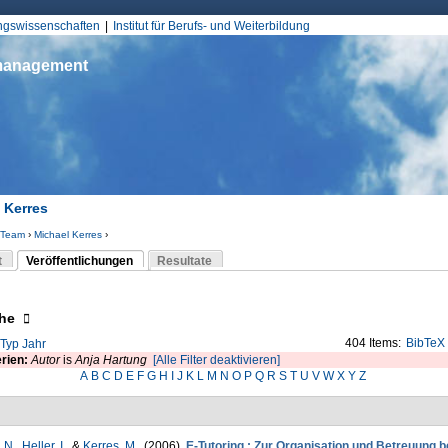
Jump to Navigation
ungswissenschaften
Institut für Berufs- und Weiterbildung
smanagement
 Kerres
Team
›
Michael Kerres
›
d hier
t
Veröffentlichungen
Resultate
(aktiver Reiter)
-Reiter
eigen
he
404 Items:
BibTeX
Typ
Jahr
erien:
Autor
is
Anja Hartung
[Alle Filter deaktivieren]
A
B
C
D
E
F
G
H
I
J
K
L
M
N
O
P
Q
R
S
T
U
V
W
X
Y
Z
 N.
,
Heller, I.
, &
Kerres, M.
. (2006).
E-Tutoring : Zur Organisation und Betreuung b