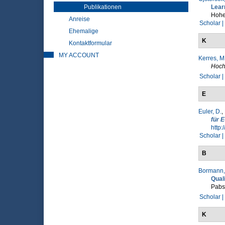
Publikationen
Lear
Hohe
Anreise
Scholar |
Ehemalige
K
Kontaktformular
MY ACCOUNT
Kerres, M
Hochs
Scholar |
E
Euler, D.
,
für 
http:
Scholar |
B
Bormann,
Qual
Pabst
Scholar |
K