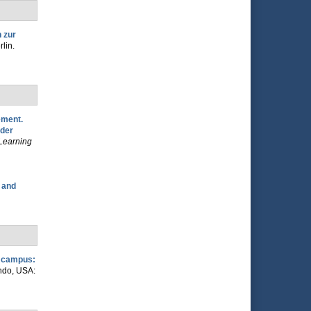
 zur
lin.
ement.
 der
Learning
 and
al campus:
ando, USA: