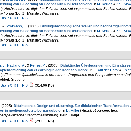
icklung von E-Learning an Hochschulen in Deutschland
. In
M. Kerres
&
Keil-Slaw
.)
,
Hochschulen im digitalen Zeitalter: Innovationspotenziale und Strukturwandel. 
ity Forum
(Bd. 2). Münster: Waxmann.
BibTeX
RTF
RIS
.
, &
Stratmann, J.
. (2005).
Bildungstechnologische Wellen und nachhaltige Innova
icklung von E-Learning an Hochschulen in Deutschland
. In
M. Kerres
&
Keil-Slaw
.)
,
Hochschulen im digitalen Zeitalter: Innovationspotenziale und Strukturwandel. 
ity Forum
(Bd. 2). Münster: Waxmann.
BibTeX
RTF
RIS
, J.
,
Nattland, A.
, &
Kerres, M.
. (2005).
Didaktische Überlegungen und Einsatzsze
Implementierung von eLearning in der Hochschullehre
. In
C. auf der Horst
&
Ehler
.)
,
Eine neue Qualitätskultur in der Lehre – Programme und Perspektiven nach Bo
ldorf: Grupello.
BibTeX
RTF
RIS
(314.06 KB)
. (2005).
Didaktisches Design und eLearning. Zur didaktischen Transformation 
en in mediengestützte Lernangebote
. In
D. Miller
(Hrsg.)
,
eLearning. Eine
iperspektivische Standortbestimmung
. Bern: Haupt.
BibTeX
RTF
RIS
(291.77 KB)