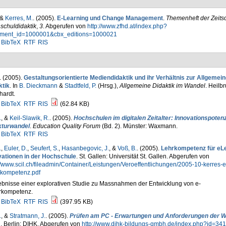
 &
Kerres, M.
. (2005).
E-Learning und Change Management
.
Themenheft der Zeitsch
schuldidaktik
,
3
. Abgerufen von
http://www.zfhd.at/index.php?
ment_id=1000001&cbx_editions=1000021
BibTeX
RTF
RIS
. (2005).
Gestaltungsorientierte Mediendidaktik und ihr Verhältnis zur Allgemei
ktik
. In
B. Dieckmann
&
Stadtfeld, P.
(Hrsg.)
,
Allgemeine Didaktik im Wandel
. Heilb
hardt.
BibTeX
RTF
RIS
(62.84 KB)
.
, &
Keil-Slawik, R.
. (2005).
Hochschulen im digitalen Zeitalter: Innovationspotenz
kturwandel
.
Education Quality Forum
(Bd. 2). Münster: Waxmann.
BibTeX
RTF
RIS
.
,
Euler, D.
,
Seufert, S.
,
Hasanbegovic, J.
, &
Voß, B.
. (2005).
Lehrkompetenz für eL
vationen in der Hochschule
. St. Gallen: Universität St. Gallen. Abgerufen von
//www.scil.ch/fileadmin/Container/Leistungen/Veroeffentlichungen/2005-10-kerres-et
rkompetenz.pdf
bnisse einer explorativen Studie zu Massnahmen der Entwicklung von e-
rkompetenz.
BibTeX
RTF
RIS
(397.95 KB)
.
, &
Stratmann, J.
. (2005).
Prüfen am PC - Erwartungen und Anforderungen der Wi
, Berlin: DIHK. Abgerufen von
http://www.dihk-bildungs-gmbh.de/index.php?id=341