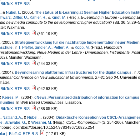
BibTeX
RTF
RIS
.
, &
Nübel, I.
. (2005).
The status of E-Learning at German Higher Education Instit
chwarz
,
Dittler, U.
,
Kahler, H.
, &
Kindt, M.
(Hrsg.)
,
E-Learning in Europe - Learning E
id new media contribute to the development of higher education?
(Bd. 36, S. 29–5
ter: Waxmann.
BibTeX
RTF
RIS
(361.19 KB)
. (2005).
Strategieentwicklung für die nachhaltige Implementation neuer Medien 
schule
. In
T. Pfeffer
,
Sindler, A.
,
Pellert, A.
, &
Kopp, M.
(Hrsg.)
,
Handbuch
isationsentwicklung: Neue Medien in der Lehre - Dimensionen, Instrumente, Posi
162). Münster: Waxmann.
BibTeX
RTF
RIS
(244.33 KB)
. (2004).
Beyond learning plattforms: Infrastructures for the digital campus
. In
I
rnational Conference on New Educational Environments, 27-31 Sep 04
. Université 
hâtel.
BibTeX
RTF
RIS
(942.93 KB)
 &
Kerres, M.
. (2004).
cNews. Personalized distribution of information for campus
unities
. In
Web Based Communities
. Lissabon.
BibTeX
RTF
RIS
(288.05 KB)
.
,
Nattland, A.
, &
Nübel, I.
. (2004).
Didaktische Konzeption von CSCL-Arrangeme
ke
,
Schwabe, G.
, &
Wessner, M.
(Hrsg.)
,
CSCL-Kompendium
(S. 254-260). München
nbourg. doi:https://doi.org/10.1524/9783486716825.254
lar |
BibTeX
RTF
RIS
(117.61 KB)