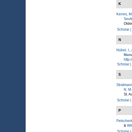
K
Kerres, M
Seufe
Olde
Scholar |
N
Nübel, I.
,
Man
http:
Scholar |
S
Stratmann
N. M.
St. A
Scholar |
P
Petschenk
&
Wil
Scholar |