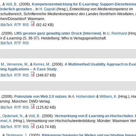
.
, &
Voß, B.
. (2006).
Kompetenzentwicklung für E-Learning: Support-Dienstleist
örderlich gestalten .
. In
H. Gapski
(Hrsg.)
,
Entwicklung von Medienkompetenz im
schulbereich, Schriftenreihe Medienkompetenz des Landes Nordrhein-Westfalen,
hen/Düsseldorf: Waxmann.
BibTeX
RTF
RIS
(92.42 KB)
. (2006).
LMS geraten ganz gewaltig unter Druck (Interview)
. In
U. Reinhard
(Hrsg
in E-Learning
(S. 36-37). Heidelberg: Who is Verlagsgesellschaft.
BibTeX
RTF
RIS
 M.
,
Vervenne, M.
, &
Kerres, M.
. (2006).
A Multimethod Usability Approach to Eval
ning Applications – A Case Study
.
BibTeX
RTF
RIS
(346.87 KB)
. (2006).
Potenziale von Web 2.0 nutzen
. In
A. Hohenstein
&
Wilbers, K.
(Hrsg.)
,
Ha
arning
. München: DWD-Verlag.
BibTeX
RTF
RIS
(125.82 KB)
.
,
Ojstersek, N.
, &
Voß, B.
. (2006).
Vermarktung von E-Learning an Hochschulen
. 
mel, A.
(Hrsg.)
,
Vermarktung von Hochschulweiterbildung
. Münster: Waxmann Verl
BibTeX
RTF
RIS
(143.74 KB)
.
, &
Stratmann, J.
. (2005).
Bildungstechnologische Wellen und nachhaltige Innova