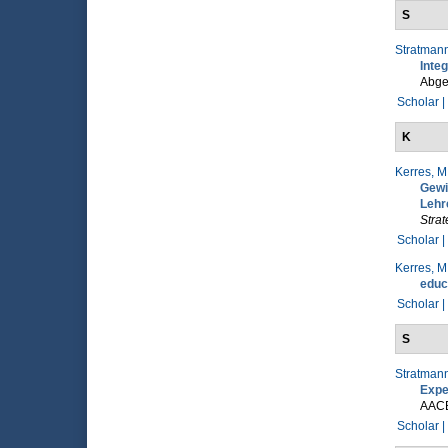
S
Stratmann
Inte
Abge
Scholar |
K
Kerres, M
Gewi
Lehr
Stra
Scholar |
Kerres, M
educ
Scholar |
S
Stratmann
Expe
AAC
Scholar |