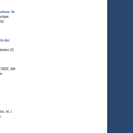
utions
. In
urope.
0).
in der
tionen
(S.
CNEE, 6th
de
nts
. In
J.
: