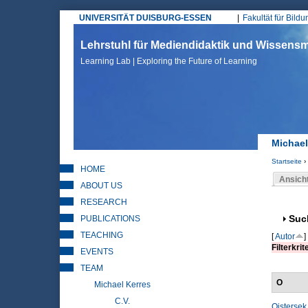
UNIVERSITÄT DUISBURG-ESSEN
Fakultät für Bild
Hauptmenü
Lehrstuhl für Mediendidaktik und Wissen
Learning Lab | Exploring the Future of Learning
Michael
Startseite
›
HOME
Sie sin
Ansich
ABOUT US
Haupt
RESEARCH
PUBLICATIONS
Anz
Suc
TEACHING
[
Autor
]
Filterkrit
EVENTS
TEAM
O
Michael Kerres
C.V.
Ojstersek,