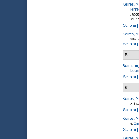
Kerres, M
lernf
Hoch
Münc
Scholar |
Kerres, M
who 
Scholar |
B
Bormann,
Lear
Scholar |
K
Kerres, M
E-Le
Scholar |
Kerres, M
&
Sim
Scholar |
Kerres, M