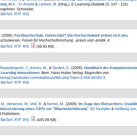
ning
. In
K. - H. Arnold
&
Lermen, M.
(Hrsg.)
,
E-Learning-Didaktik
(S. 107 - 116).
ngehren: Schneider.
BibTeX
RTF
RIS
. (2006).
Fachhochschule, Universität? Die Hochschulwelt ordnet sich neu
.
chulwesen. Forum für Hochschulforschung, -praxis und -politik
,
4
.
BibTeX
RTF
RIS
(38.93 KB)
Hasanbegovic, J.
,
Kerres, M.
, &
Seufert, S.
. (2006).
Handbuch der Kompetenzentw
E-Learning Innovationen
. Bern: Hans Huber Verlag. Abgerufen von
//verlag.hanshuber.com/vkat/einzeltitel.php?isbn=3-456-84392-5
BibTeX
RTF
RIS
 M.
,
Vervenne, M.
,
Voß, B.
, &
Kerres, M.
. (2006).
Im Auge des Betrachters: Usabili
itätssicherung eines CBTs zur "Mitarbeiterführung"
. (
G. Kempter
&
Hellberg von,
 Publishers.
BibTeX
RTF
RIS
(445.09 KB)