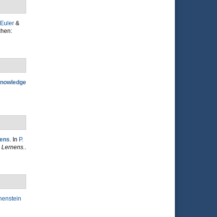
 Euler
&
chen:
Knowledge
nens
. In
P.
 Lernens.
.
henstein