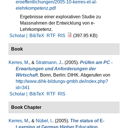
eroeffentlichungen/2005-10-kerres-et-al-
elehrkompetenz.pdf
Ergebnisse einer explorativen Studie zu
Massnahmen der Entwicklung von e-
Lehrkompetenz.
Scholar |
BibTeX
RTF
RIS
(397.95 KB)
Book
Kerres, M.
, &
Stratmann, J.
. (2005).
Prüfen am PC -
Erwartungen und Anforderungen der
Wirtschaft
. Bonn, Berlin: DIHK. Abgerufen von
http://www.dihk-bildungs-gmbh.de/index.php?
id=341
Scholar |
BibTeX
RTF
RIS
Book Chapter
Kerres, M.
, &
Nübel, I.
. (2005).
The status of E-
Learning at German Higher Education