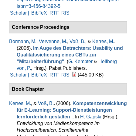
isbn=3-456-84392-5
Scholar |
BibTeX
RTF
RIS
Conference Proceedings
Bormann, M.
,
Vervenne, M.
,
Voß, B.
, &
Kerres, M.
.
(2006).
Im Auge des Betrachters: Usability und
Qualitätssicherung eines CBTs zur
"Mitarbeiterführung"
. (
G. Kempter
&
Hellberg
von, P.
, Hrsg.
). Pabst Publishers.
Scholar |
BibTeX
RTF
RIS
(445.09 KB)
Book Chapter
Kerres, M.
, &
Voß, B.
. (2006).
Kompetenzentwicklung
für E-Learning: Support-Dienstleistungen
lernförderlich gestalten .
. In
H. Gapski
(Hrsg.)
,
Entwicklung von Medienkompetenz im
Hochschulbereich, Schriftenreihe