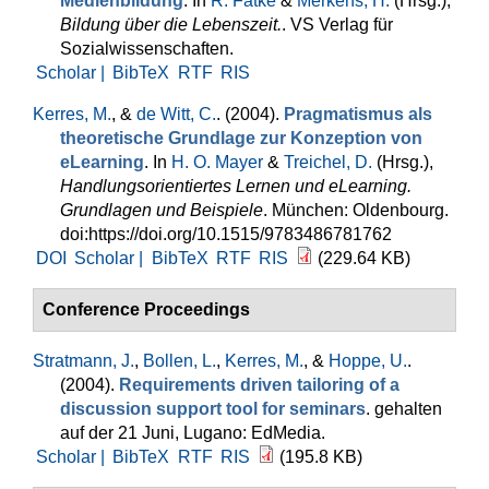
Medienbildung
. In
R. Fatke
&
Merkens, H.
(Hrsg.)
,
Bildung über die Lebenszeit.
. VS Verlag für
Sozialwissenschaften.
Scholar |
BibTeX
RTF
RIS
Kerres, M.
, &
de Witt, C.
. (2004).
Pragmatismus als
theoretische Grundlage zur Konzeption von
eLearning
. In
H. O. Mayer
&
Treichel, D.
(Hrsg.)
,
Handlungsorientiertes Lernen und eLearning.
Grundlagen und Beispiele
. München: Oldenbourg.
doi:https://doi.org/10.1515/9783486781762
DOI
Scholar |
BibTeX
RTF
RIS
(229.64 KB)
Conference Proceedings
Stratmann, J.
,
Bollen, L.
,
Kerres, M.
, &
Hoppe, U.
.
(2004).
Requirements driven tailoring of a
discussion support tool for seminars
. gehalten
auf der 21 Juni, Lugano: EdMedia.
Scholar |
BibTeX
RTF
RIS
(195.8 KB)