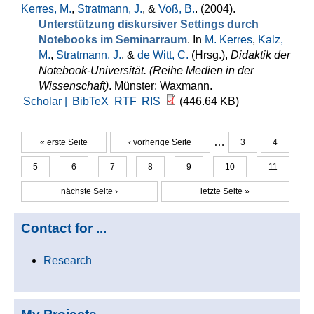
Kerres, M.
,
Stratmann, J.
, &
Voß, B.
. (2004).
Unterstützung diskursiver Settings durch
Notebooks im Seminarraum
. In
M. Kerres
,
Kalz,
M.
,
Stratmann, J.
, &
de Witt, C.
(Hrsg.)
,
Didaktik der
Notebook-Universität. (Reihe Medien in der
Wissenschaft)
. Münster: Waxmann.
Scholar |
BibTeX
RTF
RIS
(446.64 KB)
…
« erste Seite
‹ vorherige Seite
3
4
Seiten
5
6
7
8
9
10
11
nächste Seite ›
letzte Seite »
Contact for ...
Research