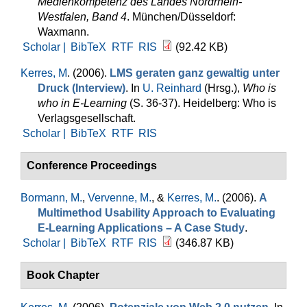
Medienkompetenz des Landes Nordrhein-
Westfalen, Band 4
. München/Düsseldorf:
Waxmann.
Scholar |
BibTeX
RTF
RIS
(92.42 KB)
Kerres, M
. (2006).
LMS geraten ganz gewaltig unter
Druck (Interview)
. In
U. Reinhard
(Hrsg.)
,
Who is
who in E-Learning
(S. 36-37). Heidelberg: Who is
Verlagsgesellschaft.
Scholar |
BibTeX
RTF
RIS
Conference Proceedings
Bormann, M.
,
Vervenne, M.
, &
Kerres, M.
. (2006).
A
Multimethod Usability Approach to Evaluating
E-Learning Applications – A Case Study
.
Scholar |
BibTeX
RTF
RIS
(346.87 KB)
Book Chapter