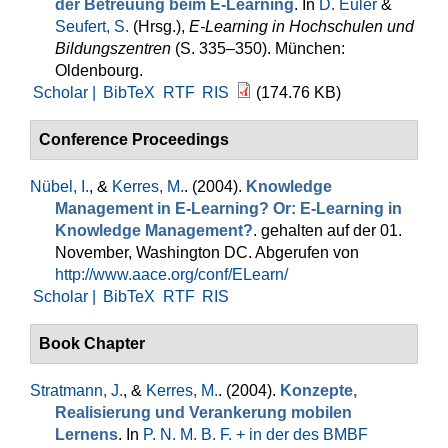
der Betreuung beim E-Learning
. In
D. Euler
&
Seufert, S.
(Hrsg.)
,
E-Learning in Hochschulen und
Bildungszentren
(S. 335–350). München:
Oldenbourg.
Scholar |
BibTeX
RTF
RIS
(174.76 KB)
Conference Proceedings
Nübel, I.
, &
Kerres, M.
. (2004).
Knowledge
Management in E-Learning? Or: E-Learning in
Knowledge Management?
. gehalten auf der 01.
November, Washington DC. Abgerufen von
http://www.aace.org/conf/ELearn/
Scholar |
BibTeX
RTF
RIS
Book Chapter
Stratmann, J.
, &
Kerres, M.
. (2004).
Konzepte,
Realisierung und Verankerung mobilen
Lernens
. In
P. N. M. B. F. + in der des BMBF