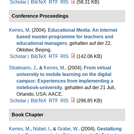
Scholar |
BibTeX
RTF
RIS
(58.31 KB)
Conference Proceedings
Kerres, M
. (2004).
Educational Media: An internet
based master-programme for teachers and
educational managers
. gehalten auf der 22.
Oktober, Beijing.
Scholar |
BibTeX
RTF
RIS
(142.06 KB)
Stratmann, J.
, &
Kerres, M.
. (2004).
From virtual
university to mobile learning on the digital
campus: Experiences from implementing a
notebook-university
. gehalten auf der 21 Juli,
Orlando, USA: AACE.
Scholar |
BibTeX
RTF
RIS
(296.85 KB)
Book Chapter
Kerres, M.
,
Nübel, I.
, &
Grabe, W.
. (2004).
Gestaltung