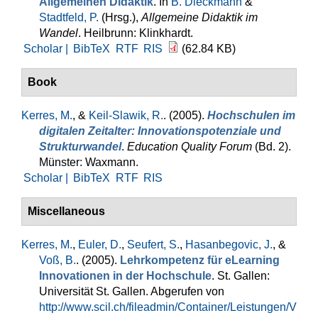
Allgemeinen Didaktik
. In
B. Dieckmann
&
Stadtfeld, P.
(Hrsg.)
,
Allgemeine Didaktik im
Wandel
. Heilbrunn: Klinkhardt.
Scholar |
BibTeX
RTF
RIS
(62.84 KB)
Book
Kerres, M.
, &
Keil-Slawik, R.
. (2005).
Hochschulen im
digitalen Zeitalter: Innovationspotenziale und
Strukturwandel
.
Education Quality Forum
(Bd. 2).
Münster: Waxmann.
Scholar |
BibTeX
RTF
RIS
Miscellaneous
Kerres, M.
,
Euler, D.
,
Seufert, S.
,
Hasanbegovic, J.
, &
Voß, B.
. (2005).
Lehrkompetenz für eLearning
Innovationen in der Hochschule
. St. Gallen:
Universität St. Gallen. Abgerufen von
http://www.scil.ch/fileadmin/Container/Leistungen/V