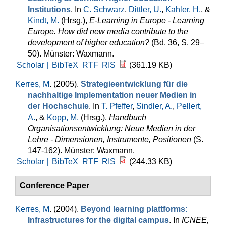
Institutions
. In
C. Schwarz
,
Dittler, U.
,
Kahler, H.
, &
Kindt, M.
(Hrsg.)
,
E-Learning in Europe - Learning
Europe. How did new media contribute to the
development of higher education?
(Bd. 36, S. 29–
50). Münster: Waxmann.
Scholar |
BibTeX
RTF
RIS
(361.19 KB)
Kerres, M
. (2005).
Strategieentwicklung für die
nachhaltige Implementation neuer Medien in
der Hochschule
. In
T. Pfeffer
,
Sindler, A.
,
Pellert,
A.
, &
Kopp, M.
(Hrsg.)
,
Handbuch
Organisationsentwicklung: Neue Medien in der
Lehre - Dimensionen, Instrumente, Positionen
(S.
147-162). Münster: Waxmann.
Scholar |
BibTeX
RTF
RIS
(244.33 KB)
Conference Paper
Kerres, M
. (2004).
Beyond learning plattforms:
Infrastructures for the digital campus
. In
ICNEE,