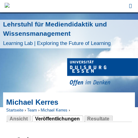
Jump to Navigation
Lehrstuhl für Mediendidaktik und
Wissensmanagement
Learning Lab | Exploring the Future of Learning
Michael Kerres
Startseite
›
Team
›
Michael Kerres
›
Ansicht
Veröffentlichungen
Resultate
Sie sind hier
(aktiver Reiter)
Haupt-Reiter