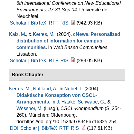
6th International Conference on New Educational
Environments, 27-31 Sep 04
. Université de
Neuchâtel.
Scholar |
BibTeX
RTF
RIS
(942.93 KB)
Kalz, M.
, &
Kerres, M.
. (2004).
cNews. Personalized
distribution of information for campus
communities
. In
Web Based Communities
.
Lissabon.
Scholar |
BibTeX
RTF
RIS
(288.05 KB)
Book Chapter
Kerres, M.
,
Nattland, A.
, &
Nübel, I.
. (2004).
Didaktische Konzeption von CSCL-
Arrangements
. In
J. Haake
,
Schwabe, G.
, &
Wessner, M.
(Hrsg.)
,
CSCL-Kompendium
(S. 254-
260). München: Oldenbourg.
doi:https://doi.org/10.1524/9783486716825.254
DOI
Scholar |
BibTeX
RTF
RIS
(117.61 KB)