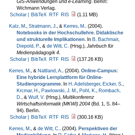
GIS-Anwendungen und e-Learning
. Berlin:
Wichmann Verlag.
Scholar |
BibTeX
RTF
RIS
(1.11 MB)
Kalz, M.
,
Stratmann, J.
, &
Kerres, M.
. (2004).
Notebooks in der Hochschullehre. Didaktische
und strukturelle Implikationen
. In
B. Bachmair
,
Diepold, P.
, &
de Witt, C.
(Hrsg.)
,
Jahrbuch für
Medienpädagogik 4
.
Scholar |
BibTeX
RTF
RIS
(137.26 KB)
Kerres, M.
, &
Nattland, A.
. (2004).
Online-Campus:
Eine hybride Lernplattform für Online-
Studienprogramme
. In
H. Adelsberger
,
Eicker, S.
,
Krcmar, H.
,
Pawlowski, J. M.
,
Pohl, K.
,
Rombach,
D.
, &
Wulf, V.
(Hrsg.)
,
Multikonferenz
Wirtschaftsinformatik (MKWI) 2004
(Bd. 1, S. 84–
94). Berlin.
Scholar |
BibTeX
RTF
RIS
(300.16 KB)
Kerres, M.
, &
de Witt, C.
. (2004).
Perspektiven der