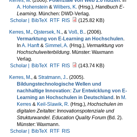
Kerres, M
. (2006).
Potenziale von Web 2.0 nutzen
. In
A. Hohenstein
&
Wilbers, K.
(Hrsg.)
,
Handbuch E-
Learning
. München: DWD-Verlag.
Scholar |
BibTeX
RTF
RIS
(125.82 KB)
Kerres, M.
,
Ojstersek, N.
, &
Voß, B.
. (2006).
Vermarktung von E-Learning an Hochschulen
.
In
A. Hanft
&
Simmel, A.
(Hrsg.)
,
Vermarktung von
Hochschulweiterbildung
. Münster: Waxmann
Verlag.
Scholar |
BibTeX
RTF
RIS
(143.74 KB)
Kerres, M.
, &
Stratmann, J.
. (2005).
Bildungstechnologische Wellen und
nachhaltige Innovation: Zur Entwicklung von E-
Learning an Hochschulen in Deutschland
. In
M.
Kerres
&
Keil-Slawik, R.
(Hrsg.)
,
Hochschulen im
digitalen Zeitalter: Innovationspotenziale und
Strukturwandel. Education Quality Forum
(Bd. 2).
Münster: Waxmann.
Scholar |
BibTeX
RTF
RIS