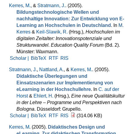
Kerres, M.
, &
Stratmann, J.
. (2005).
Bildungstechnologische Wellen und
nachhaltige Innovation: Zur Entwicklung von E-
Learning an Hochschulen in Deutschland
. In
M.
Kerres
&
Keil-Slawik, R.
(Hrsg.)
,
Hochschulen im
digitalen Zeitalter: Innovationspotenziale und
Strukturwandel. Education Quality Forum
(Bd. 2).
Münster: Waxmann.
Scholar |
BibTeX
RTF
RIS
Stratmann, J.
,
Nattland, A.
, &
Kerres, M.
. (2005).
Didaktische Überlegungen und
Einsatzszenarien zur Implementierung von
eLearning in der Hochschullehre
. In
C. auf der
Horst
&
Ehlert, H.
(Hrsg.)
,
Eine neue Qualitätskultur
in der Lehre – Programme und Perspektiven nach
Bologna
. Düsseldorf: Grupello.
Scholar |
BibTeX
RTF
RIS
(314.06 KB)
Kerres, M
. (2005).
Didaktisches Design und
eLearning. Zur didaktischen Transformation