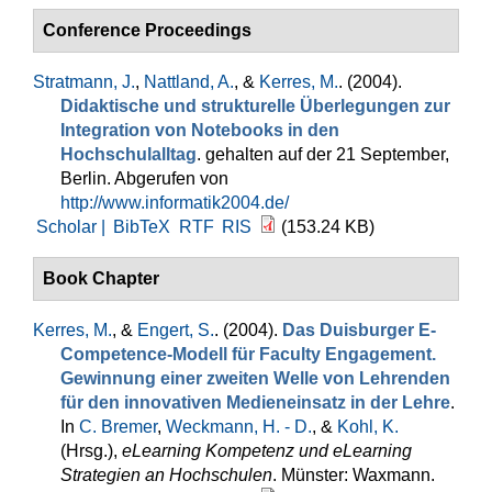
Conference Proceedings
Stratmann, J.
,
Nattland, A.
, &
Kerres, M.
. (2004).
Didaktische und strukturelle Überlegungen zur
Integration von Notebooks in den
Hochschulalltag
. gehalten auf der 21 September,
Berlin. Abgerufen von
http://www.informatik2004.de/
Scholar |
BibTeX
RTF
RIS
(153.24 KB)
Book Chapter
Kerres, M.
, &
Engert, S.
. (2004).
Das Duisburger E-
Competence-Modell für Faculty Engagement.
Gewinnung einer zweiten Welle von Lehrenden
für den innovativen Medieneinsatz in der Lehre
.
In
C. Bremer
,
Weckmann, H. - D.
, &
Kohl, K.
(Hrsg.)
,
eLearning Kompetenz und eLearning
Strategien an Hochschulen
. Münster: Waxmann.