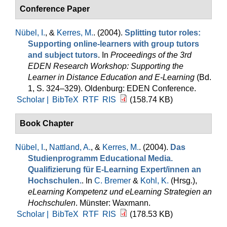
Conference Paper
Nübel, I.
, &
Kerres, M.
. (2004).
Splitting tutor roles:
Supporting online-learners with group tutors
and subject tutors
. In
Proceedings of the 3rd
EDEN Research Workshop: Supporting the
Learner in Distance Education and E-Learning
(Bd.
1, S. 324–329). Oldenburg: EDEN Conference.
Scholar |
BibTeX
RTF
RIS
(158.74 KB)
Book Chapter
Nübel, I.
,
Nattland, A.
, &
Kerres, M.
. (2004).
Das
Studienprogramm Educational Media.
Qualifizierung für E-Learning Expert/innen an
Hochschulen.
. In
C. Bremer
&
Kohl, K.
(Hrsg.)
,
eLearning Kompetenz und eLearning Strategien an
Hochschulen
. Münster: Waxmann.
Scholar |
BibTeX
RTF
RIS
(178.53 KB)