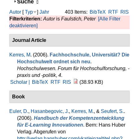
Anzeigen
Suche
Autor
[
Typ
]
Jahr
403 Items:
BibTeX
RTF
RIS
Filterkriterien:
Autor
is
Faulstich, Peter
[Alle Filter
deaktivieren]
Journal Article
Kerres, M
. (2006).
Fachhochschule, Universität? Die
Hochschulwelt ordnet sich neu
.
Hochschulwesen. Forum für Hochschulforschung, -
praxis und -politik
,
4
.
Scholar |
BibTeX
RTF
RIS
(38.93 KB)
Book
Euler, D.
,
Hasanbegovic, J.
,
Kerres, M.
, &
Seufert, S.
.
(2006).
Handbuch der Kompetenzentwicklung
für E-Learning Innovationen
. Bern: Hans Huber
Verlag. Abgerufen von
http://verlag.hanshuber.com/vkat/einzeltitel.php?