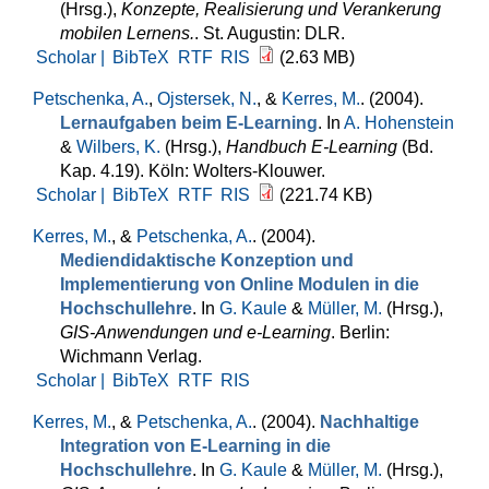
(Hrsg.)
,
Konzepte, Realisierung und Verankerung
mobilen Lernens.
. St. Augustin: DLR.
Scholar |
BibTeX
RTF
RIS
(2.63 MB)
Petschenka, A.
,
Ojstersek, N.
, &
Kerres, M.
. (2004).
Lernaufgaben beim E-Learning
. In
A. Hohenstein
&
Wilbers, K.
(Hrsg.)
,
Handbuch E-Learning
(Bd.
Kap. 4.19). Köln: Wolters-Klouwer.
Scholar |
BibTeX
RTF
RIS
(221.74 KB)
Kerres, M.
, &
Petschenka, A.
. (2004).
Mediendidaktische Konzeption und
Implementierung von Online Modulen in die
Hochschullehre
. In
G. Kaule
&
Müller, M.
(Hrsg.)
,
GIS-Anwendungen und e-Learning
. Berlin:
Wichmann Verlag.
Scholar |
BibTeX
RTF
RIS
Kerres, M.
, &
Petschenka, A.
. (2004).
Nachhaltige
Integration von E-Learning in die
Hochschullehre
. In
G. Kaule
&
Müller, M.
(Hrsg.)
,