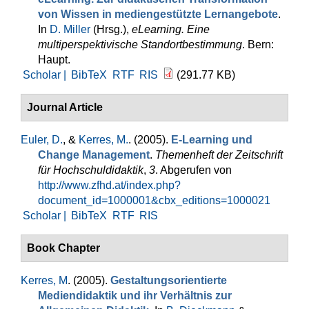
von Wissen in mediengestützte Lernangebote
.
In
D. Miller
(Hrsg.)
,
eLearning. Eine
multiperspektivische Standortbestimmung
. Bern:
Haupt.
Scholar |
BibTeX
RTF
RIS
(291.77 KB)
Journal Article
Euler, D.
, &
Kerres, M.
. (2005).
E-Learning und
Change Management
.
Themenheft der Zeitschrift
für Hochschuldidaktik
,
3
. Abgerufen von
http://www.zfhd.at/index.php?
document_id=1000001&cbx_editions=1000021
Scholar |
BibTeX
RTF
RIS
Book Chapter
Kerres, M
. (2005).
Gestaltungsorientierte
Mediendidaktik und ihr Verhältnis zur