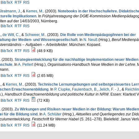
BibTeX
RTF
RIS
Stratmann, J.
, &
Kerres, M.
. (2003).
Notebooks in der Hochschullehre. Didaktisch
turelle Implikationen
. In
Frühjahrestagung der DGfE-Kommission Medienpädagog
ten auf der 14/03/2003, Nürnberg.
BibTeX
RTF
RIS
.
,
de Witt, C.
, &
Schweer, M.
. (2003).
Die Rolle von Medienpädagog/innen bei der
altung der Medien- und Wissensgesellschaft
. In
N. Neuß
(Hrsg.)
,
Beruf Medienpä
tverständnis – Aufgaben – Arbeitsfelder
. München: Kopaed.
BibTeX
RTF
RIS
(48.9 KB)
. (2003).
Strategieentwicklung für die nachhaltige Implementation neuer Medien 
schule
. In
A. Pellert
(Hrsg.)
,
Organisations-Handbuch Neue Medien in der Lehre
. 
mann.
BibTeX
RTF
RIS
(2.65 MB)
.
, &
Kerres, M.
. (2003).
Technische Lernumgebungen und selbstgesteuertes Lern
tischen Erwachsenenbildung
. In
P. Ciupke
,
Faulenbach, B.
,
Jelich, F. - J.
, &
Reichlin
.)
,
Handbuch Erwachsenenbildung und politische Kultur in NRW
. Essen: Klartext V
BibTeX
RTF
RIS
(72 KB)
. (2003).
Zu Wirkungen und Risiken neuer Medien in der Bildung: Warum Medien
i für die Bildung sind
. In
A. Schlüter
(Hrsg.)
,
Aktuelles und Querliegendes zur Dida
culumentwicklung. Festschrift für Werner Habel
(S. 261–278). Bielefeld: Janus Verl
BibTeX
RTF
RIS
(11.24 MB)