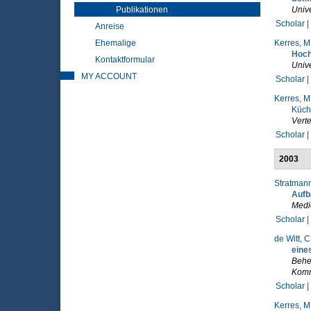
Publikationen
Unive
Scholar |
Anreise
Ehemalige
Kerres, M
Hoch
Kontaktformular
Unive
MY ACCOUNT
Scholar |
Kerres, M
Küchl
Verte
Scholar |
2003
Stratmann
Aufb
Medi
Scholar |
de Witt, C
eine
Beher
Komm
Scholar |
Kerres, M