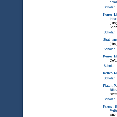
arra
Scholar |
Kerres, M
Info
(Hrsg
Sprin
Scholar |
Stratmann
(Hrsg
Scholar |
Kerres, M
Onlin
Scholar |
Kerres, M
Scholar |
Platen, P.
Bild
Deuts
Scholar |
Kramer, B
Prüf
wbv.