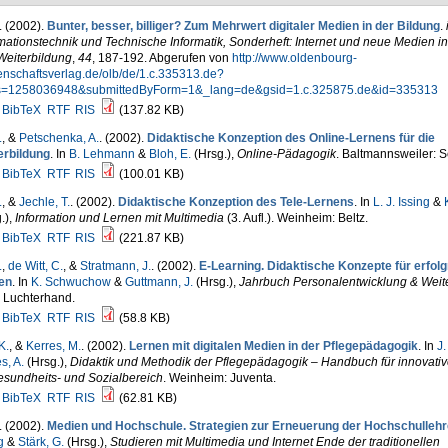
. (2002).
Bunter, besser, billiger? Zum Mehrwert digitaler Medien in der Bildung
.
mationstechnik und Technische Informatik, Sonderheft: Internet und neue Medien in
Weiterbildung
,
44
, 187-192. Abgerufen von
http://www.oldenbourg-
enschaftsverlag.de/olb/de/1.c.335313.de?
s=1258036948&submittedByForm=1&_lang=de&gsid=1.c.325875.de&id=335313
BibTeX
RTF
RIS
(137.82 KB)
.
, &
Petschenka, A.
. (2002).
Didaktische Konzeption des Online-Lernens für die
erbildung
. In
B. Lehmann
&
Bloh, E.
(Hrsg.)
,
Online-Pädagogik
. Baltmannsweiler: S
BibTeX
RTF
RIS
(100.01 KB)
.
, &
Jechle, T.
. (2002).
Didaktische Konzeption des Tele-Lernens
. In
L. J. Issing
&
.)
,
Information und Lernen mit Multimedia
(3. Aufl.). Weinheim: Beltz.
BibTeX
RTF
RIS
(221.87 KB)
.
,
de Witt, C.
, &
Stratmann, J.
. (2002).
E-Learning. Didaktische Konzepte für erfol
en
. In
K. Schwuchow
&
Guttmann, J.
(Hrsg.)
,
Jahrbuch Personalentwicklung & Weit
: Luchterhand.
BibTeX
RTF
RIS
(58.8 KB)
K.
, &
Kerres, M.
. (2002).
Lernen mit digitalen Medien in der Pflegepädagogik
. In
J.
s, A.
(Hrsg.)
,
Didaktik und Methodik der Pflegepädagogik – Handbuch für innovati
esundheits- und Sozialbereich
. Weinheim: Juventa.
BibTeX
RTF
RIS
(62.81 KB)
. (2002).
Medien und Hochschule. Strategien zur Erneuerung der Hochschullehr
g
&
Stärk, G.
(Hrsg.)
,
Studieren mit Multimedia und Internet Ende der traditionellen