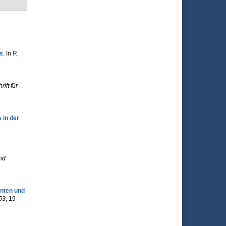
s
. In
R.
rift für
 in der
nd
nten und
53
, 19–