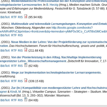
. (2001).
Mediendidaktische Professionalität bei der Konzeption und Entwicklun
nologiebasierter Lernszenarien
. In
B. Herzig
(Hrsg.)
,
Medien machen Schule. Gru
pte und Erfahrungen zur Medienbildung. Festschrift für G. Tulodziecki
(S. 57-88).
ronn: Klinkhardt.
BibTeX
RTF
RIS
(95.94 KB)
. (2001).
Multimediale und telemediale Lernumgebungen. Konzeption und Entwi
.). München: Oldenbourg. Abgerufen von
http://books.google.com/books?
wAiNRvIRFsC&printsec=frontcover&dq=kerres&ei=yMkPSv3ICo_CzATl8sGMCw&h
BibTeX
RTF
RIS
. (2001).
Neue Medien in der Lehre: Von der Projektförderung zur systematisch
ration
.
Das Hochschulwesen. Forum für Hochschulforschung, -praxis und -politik
,
BibTeX
RTF
RIS
(211.68 KB)
. (2001).
Von der Pionierleistung in den Alltag. Nachhaltige Implementierung
engestützter Lehre , Wissenschaftsmanagement
.
Zeitschrift für Innovation
,
7
, 17
BibTeX
RTF
RIS
(62 KB)
. (2001).
Wege zur Implementation technologiebasierter Lernarrangements
.
onalführung
.
BibTeX
RTF
RIS
(339.15 KB)
. (2001).
Zur (In-) Kompatibilität von mediengestützter Lehre und Hochschulstr
agner
&
Kindt, M.
(Hrsg.)
,
Virtueller Campus. Szenarien – Strategien – Studium. Me
Wissenschaft
(Bd. 13, S. 293–302). Münster: Waxmann.
BibTeX
RTF
RIS
(64 KB)