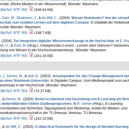
rsität. (Reihe Medien in der Wissenschaft)
. Münster: Waxmann.
BibTeX
RTF
RIS
(446.64 KB)
.
,
Kalz, M.
,
Stratmann, J.
, &
de Witt, C.
. (2004).
Warum Notebooks? Von der virtuel
schule zum mobilen Lernen auf dem digitalen Campus
. In
Didaktik der Notebook
rsität
. Münster: Waxmann.
BibTeX
RTF
RIS
(198.7 KB)
. (2004).
Zur Integration digitaler Wissenswerkzeuge in die Hochschule
. In
E. Kr
er, U.
, &
Kuhl, M.
(Hrsg.)
,
Unbegrenztes Lernen - Lernen über Grenzen? Generier
ilung von Wissen in der Hochschulentwicklung.
. Münster: Waxmann.
BibTeX
RTF
RIS
(241.34 KB)
, J.
,
Kerres, M.
, &
Voß, B.
. (2003).
Ansatzpunkte für das Change Management be
au einer Notebook-Universität
. In
Digitaler Campus. Vom Medienprojekt zum nac
eneinsatz in der Hochschule
. Münster: Waxmann.
BibTeX
RTF
RIS
(74.37 KB)
.
, &
Kerres, M.
. (2003).
Beherrschbarkeit und Gestaltung von E-Learning am Beis
s weiterbildenden Online-Studienprogramms
. In
R. Grimm
(Hrsg.)
,
E-Learning.
rschbarkeit und Sicherheit, Tagungsband zum Workshop, Institut für Medien- und
unikationswissenschaft in der TU Ilmenau
. Ilmenau: TU Illmenau.
BibTeX
RTF
RIS
(142.23 KB)
.
, &
de Witt, C.
. (2003).
A didactical framework for the design of blended learning