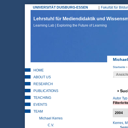
UNIVERSITÄT DUISBURG-ESSEN
Fakultät für Bild
Hauptmenü
Lehrstuhl für Mediendidaktik und Wissen
Learning Lab | Exploring the Future of Learning
Michael
Startseite
›
HOME
Sie sin
Ansich
ABOUT US
Haupt
RESEARCH
PUBLICATIONS
Anz
Suc
TEACHING
Autor
Typ
Filterkrit
EVENTS
TEAM
2004
Michael Kerres
Kerres, M
C.V.
Semi