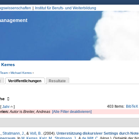
Jump to Navigation
ungswissenschaften
Institut für Berufs- und Weiterbildung
smanagement
 Kerres
Team
›
Michael Kerres
›
d hier
t
Veröffentlichungen
Resultate
(aktiver Reiter)
-Reiter
eigen
he
403 Items:
BibTeX
[
Jahr
]
erien:
Autor
is
Breiter, Andreas
[Alle Filter deaktivieren]
.
,
Stratmann, J.
, &
Voß, B.
. (2004).
Unterstützung diskursiver Settings durch Not
narraum
. In
M. Kerres
,
Kalz, M.
,
Stratmann, J.
, &
de Witt, C.
(Hrsg.)
,
Didaktik der N