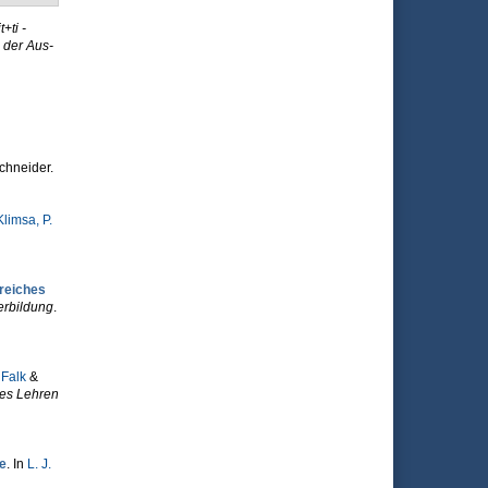
it+ti -
 der Aus-
chneider.
Klimsa, P.
greiches
erbildung
.
 Falk
&
ves Lehren
e
. In
L. J.