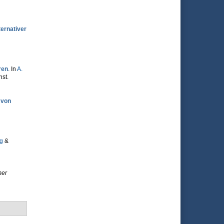
ternativer
ren
. In
A.
nst.
 von
ng
&
mer