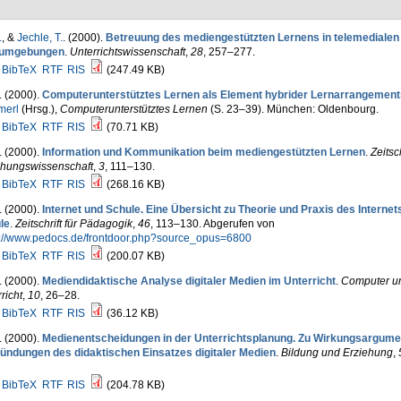
.
, &
Jechle, T.
. (2000).
Betreuung des mediengestützten Lernens in telemedialen
numgebungen
.
Unterrichtswissenschaft
,
28
, 257–277.
BibTeX
RTF
RIS
(247.49 KB)
. (2000).
Computerunterstütztes Lernen als Element hybrider Lernarrangement
erl
(Hrsg.)
,
Computerunterstütztes Lernen
(S. 23–39). München: Oldenbourg.
BibTeX
RTF
RIS
(70.71 KB)
. (2000).
Information und Kommunikation beim mediengestützten Lernen
.
Zeitsch
ehungswissenschaft
,
3
, 111–130.
BibTeX
RTF
RIS
(268.16 KB)
. (2000).
Internet und Schule. Eine Übersicht zu Theorie und Praxis des Internets
le
.
Zeitschrift für Pädagogik
,
46
, 113–130. Abgerufen von
s://www.pedocs.de/frontdoor.php?source_opus=6800
BibTeX
RTF
RIS
(200.07 KB)
. (2000).
Mediendidaktische Analyse digitaler Medien im Unterricht
.
Computer u
richt
,
10
, 26–28.
BibTeX
RTF
RIS
(36.12 KB)
. (2000).
Medienentscheidungen in der Unterrichtsplanung. Zu Wirkungsargume
ündungen des didaktischen Einsatzes digitaler Medien
.
Bildung und Erziehung
,
BibTeX
RTF
RIS
(204.78 KB)