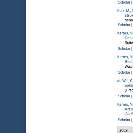
Scholar |
Kalz, M.
,
struk
gehal
Scholar |
Kerres, M
Gest
Selbs
Scholar |
Kerres, M
Hoch
Wax
Scholar |
de Witt, C
poli
(Hrsg
Scholar |
Kerres, M
Arzne
Curri
Scholar |
2002