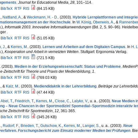
ngements
.
Journal for Educational Media
,
28
, 101–114.
BibTeX
RTF
RIS
(84.15 KB)
.
,
Nattland, A.
, &
Weckmann, H. - D.
. (2003).
Hybride Lernplattformen und integrie
rmationsmanagement an der Hochschule
. In
W. König
,
Oberweis, A.
, &
Rannenberg
.)
,
Informatik 2003. Innovative Informatikanwendungen
(Bd. 2, S. 90–96). Heidelbe
ger .
BibTeX
RTF
RIS
(51.05 KB)
, J.
, &
Kerres, M.
. (2003).
Lernen und Arbeiten auf dem Digitalen Campus
. In
H. 
.)
,
Kooperation und Arbeit in vernetzten Welten
. Stuttgart: Ergonomia Verlag.
BibTeX
RTF
RIS
(721.5 KB)
. (2003).
Medien in der Erziehungswissenschaft: Status und Probleme
.
MedienP
e-Zeitschrift für Theorie und Praxis der Medienbildung
,
1
.
BibTeX
RTF
RIS
(769.03 KB)
.
, &
Kalz, M.
. (2003).
Mediendidaktik in der Lehrerbildung
.
Beiträge zur Lehrerbild
BibTeX
RTF
RIS
(47.44 KB)
,
Abel, T.
,
Friedrich, T.
,
Kerres, M.
,
Close, C.
,
Lalyko, V.
, u. a.
. (2003).
Neue Medien in
ung – Neue Chancen in der Sportmedizin! Spomedial–Sportmedizin interaktiv le
che Zeitschrift für Sportmedizin
,
12
, 361-365.
BibTeX
RTF
RIS
(345.26 KB)
.
,
Rudorf, F.
,
Brieden, T.
,
Gutschow, K.
,
Kerres, M.
,
Langer, S.
, u. a.
. (2003).
Neue
verfahren. Forschungsbericht zum Einsatz moderner Medien bei Prüfungen
. Bie