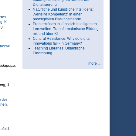
Digitalisierung
Natürliche und künstliche Intelligenz:
„Verteilte Kompetenz“ in einer
rtes
postdigitalen Bildungstheorie
, K.
Problemlösen in künstlich-intelligenten
rg:
Lernwelten: Transformatorische Bildung
mit und über KI
Cultural Resistance: Why do digital
innovations fail - in Germany?
Luczak
Teaching Libraries: Didaktische
Einordnung
more ...
ädagogik.
ung
,
3
.
 der
rnen
.
lefeld: