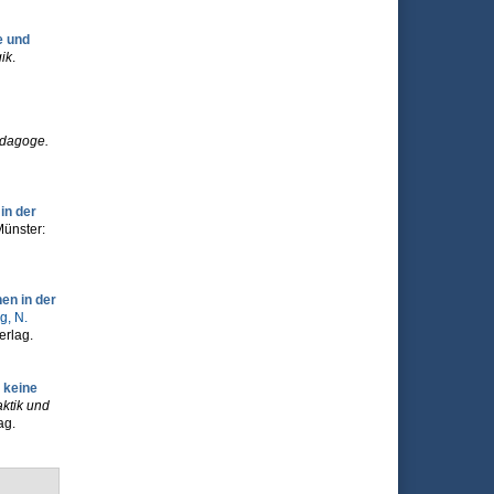
e und
ik
.
dagoge.
in der
Münster:
en in der
g, N.
erlag.
 keine
ktik und
ag.