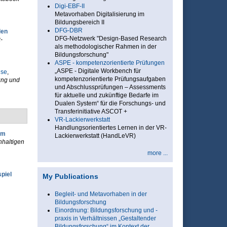
Digi-EBF-II
Metavorhaben Digitalisierung im
Bildungsbereich II
DFG-DBR
len
DFG-Netzwerk "Design-Based Research
-
als methodologischer Rahmen in der
Bildungsforschung"
ASPE - kompetenzorientierte Prüfungen
„ASPE - Digitale Workbench für
use
,
kompetenzorientierte Prüfungsaufgaben
ung und
und Abschlussprüfungen – Assessments
für aktuelle und zukünftige Bedarfe im
Dualen System“ für die Forschungs- und
Transferinitiative ASCOT +
VR-Lackierwerkstatt
Handlungsorientiertes Lernen in der VR-
im
Lackierwerkstatt (HandLeVR)
hhaltigen
more ...
piel
My Publications
Begleit- und Metavorhaben in der
Bildungsforschung
Einordnung: Bildungsforschung und -
praxis in Verhältnissen „Gestaltender
Bildungsforschung“ im Kontext der