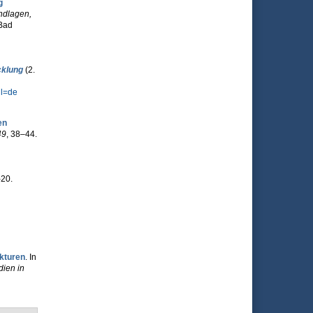
g
ndlagen,
 Bad
cklung
(2.
l=de
en
49
, 38–44.
-20.
ukturen
. In
dien in