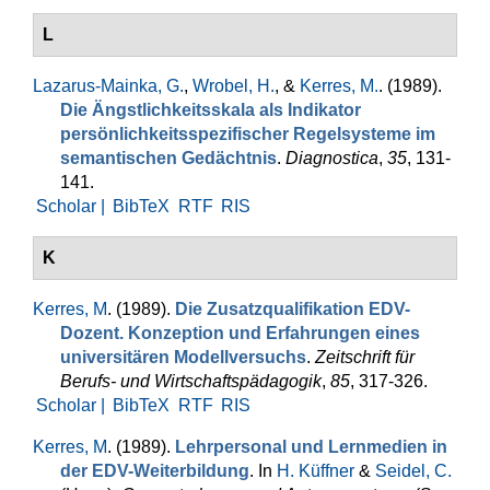
L
Lazarus-Mainka, G.
,
Wrobel, H.
, &
Kerres, M.
. (1989).
Die Ängstlich­keits­skala als Indikator
persönlichkeitsspezi­fischer Regelsysteme im
semantischen Gedächtnis
.
Diagnostica
,
35
, 131-
141.
Scholar |
BibTeX
RTF
RIS
K
Kerres, M
. (1989).
Die Zusatzqualifikation EDV-
Dozent. Konzeption und Erfah­rungen eines
universitären Modellversuchs
.
Zeitschrift für
Berufs- und Wirtschaftspädagogik
,
85
, 317-326.
Scholar |
BibTeX
RTF
RIS
Kerres, M
. (1989).
Lehrpersonal und Lernmedien in
der EDV-Weiterbil­dung
. In
H. Küffner
&
Seidel, C.