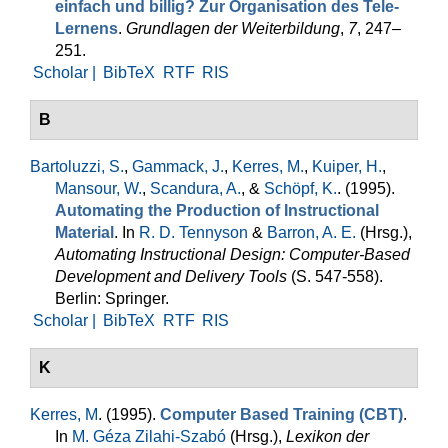
einfach und billig? Zur Organisation des Tele-
Lernens
.
Grundlagen der Weiterbildung
,
7
, 247–
251.
Scholar |
BibTeX
RTF
RIS
B
Bartoluzzi, S.
,
Gammack, J.
,
Kerres, M.
,
Kuiper, H.
,
Mansour, W.
,
Scandura, A.
, &
Schöpf, K.
. (1995).
Automating the Production of Instructional
Material
. In
R. D. Tennyson
&
Barron, A. E.
(Hrsg.)
,
Automating Instructional Design: Computer-Based
Development and Delivery Tools
(S. 547-558).
Berlin: Springer.
Scholar |
BibTeX
RTF
RIS
K
Kerres, M
. (1995).
Computer Based Training (CBT)
.
In
M. Géza Zilahi-Szabó
(Hrsg.)
,
Lexikon der