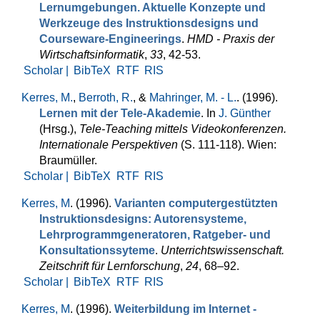
Lernumgebungen. Aktuelle Konzepte und
Werkzeuge des Instruktionsdesigns und
Courseware-Engineerings
.
HMD - Praxis der
Wirtschaftsinformatik
,
33
, 42-53.
Scholar |
BibTeX
RTF
RIS
Kerres, M.
,
Berroth, R.
, &
Mahringer, M. - L.
. (1996).
Lernen mit der Tele-Akademie
. In
J. Günther
(Hrsg.)
,
Tele-Teaching mittels Videokonferenzen.
Internationale Perspektiven
(S. 111-118). Wien:
Braumüller.
Scholar |
BibTeX
RTF
RIS
Kerres, M
. (1996).
Varianten computergestützten
Instruktionsdesigns: Autoren­systeme,
Lehrprogrammgeneratoren, Ratgeber- und
Konsultations­syteme
.
Unterrichtswissenschaft.
Zeitschrift für Lern­for­schung
,
24
, 68–92.
Scholar |
BibTeX
RTF
RIS
Kerres, M
. (1996).
Weiterbildung im Internet -