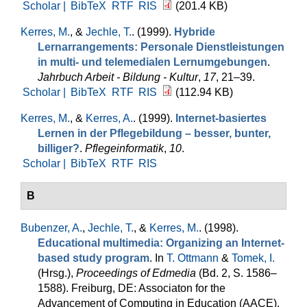
Scholar |
BibTeX
RTF
RIS
(201.4 KB)
Kerres, M.
, &
Jechle, T.
. (1999).
Hybride
Lernarrangements: Personale Dienstleistungen
in multi- und telemedialen Lernumgebungen
.
Jahrbuch Arbeit - Bildung - Kultur
,
17
, 21–39.
Scholar |
BibTeX
RTF
RIS
(112.94 KB)
Kerres, M.
, &
Kerres, A.
. (1999).
Internet-basiertes
Lernen in der Pflegebildung – besser, bunter,
billiger?
.
Pflegeinformatik
,
10
.
Scholar |
BibTeX
RTF
RIS
B
Bubenzer, A.
,
Jechle, T.
, &
Kerres, M.
. (1998).
Educational multimedia: Organizing an Internet-
based study program
. In
T. Ottmann
&
Tomek, I.
(Hrsg.)
,
Proceedings of Edmedia
(Bd. 2, S. 1586–
1588). Freiburg, DE: Associaton for the
Advancement of Computing in Education (AACE).