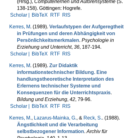
(Hrsg.)
,
Computerlernen und Autorensysteme
(S.
138-158). Göttingen: Hogrefe.
Scholar |
BibTeX
RTF
RIS
Kerres, M
. (1989).
Verlaufstypen der Aufgeregtheit
in Prü­fungen und de­ren Abhän­gig­keit von
Persönlichkeitsmerkmalen
.
Psychologie in
Erziehung und Unterricht
,
36
, 187-194.
Scholar |
BibTeX
RTF
RIS
Kerres, M
. (1989).
Zur Didaktik
informationstechnischer Bildung. Eine
handlungstheoretische Interpretation des
Erlernens technischer Systeme und
Konsequenzen für die Unterrichtspraxis
.
Bildung und Erziehung
,
42
, 79-96.
Scholar |
BibTeX
RTF
RIS
Kerres, M.
,
Lazarus-Mainka, G.
, &
Reck, S.
. (1988).
Ängstlichkeit und die Verarbeitung
selbstbezogener Information
.
Archiv für