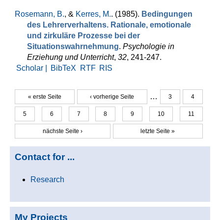
Rosemann, B.
, &
Kerres, M.
. (1985).
Bedingungen
des Lehrerverhaltens. Ra­tionale, emotionale
und zirkuläre Pro­zesse bei der
Situationswahrneh­mung
.
Psychologie in
Erziehung und Unterricht
,
32
, 241-247.
Scholar |
BibTeX
RTF
RIS
…
« erste Seite
‹ vorherige Seite
3
4
Seiten
5
6
7
8
9
10
11
nächste Seite ›
letzte Seite »
Contact for ...
Research
My Projects