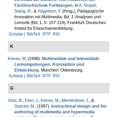
Fachhochschule Furtwangen
. In
A. Nispel
,
Stang, R.
, &
Hagedorn, F.
(Hrsg.)
,
Pädagogische
Innovation mit Multimedia, Bd. 1: Analysen und
Lernorte
(Bd. 1, S. 107-119). Frankfurt: Deutsches
Institut für Erwachsenenbildung .
Scholar |
BibTeX
RTF
RIS
K
Kerres, M
. (1998).
Multimediale und telemediale
Lernumgebungen. Konzeption und
Entwicklung
. München: Oldenbourg.
Scholar |
BibTeX
RTF
RIS
G
Gros, B.
,
Elen, J.
,
Kerres, M.
,
Merriënboer, J.
, &
Spector, M.
. (1997).
Instructional design and the
authoring of multimedia and hypermedia