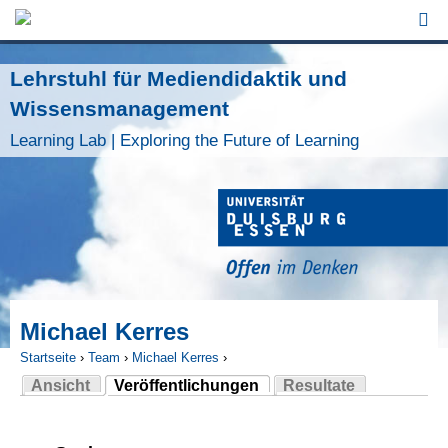
Jump to Navigation
Lehrstuhl für Mediendidaktik und
Wissensmanagement
Learning Lab | Exploring the Future of Learning
Michael Kerres
Startseite
›
Team
›
Michael Kerres
›
Ansicht
Veröffentlichungen
Resultate
Sie sind hier
(aktiver Reiter)
Haupt-Reiter