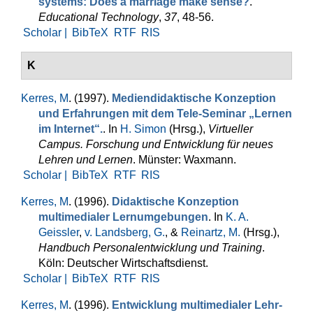
systems: Does a marriage make sense?
.
Educational Technology
,
37
, 48-56.
Scholar |
BibTeX
RTF
RIS
K
Kerres, M
. (1997).
Mediendidaktische Konzeption
und Erfahrungen mit dem Tele-Seminar „Lernen
im Internet“.
. In
H. Simon
(Hrsg.)
,
Virtueller
Campus. Forschung und Entwicklung für neues
Lehren und Lernen
. Münster: Waxmann.
Scholar |
BibTeX
RTF
RIS
Kerres, M
. (1996).
Didaktische Konzeption
multimedialer Lernumgebungen
. In
K. A.
Geissler
,
v. Landsberg, G.
, &
Reinartz, M.
(Hrsg.)
,
Handbuch Personalentwicklung und Training
.
Köln: Deutscher Wirtschaftsdienst.
Scholar |
BibTeX
RTF
RIS
Kerres, M
. (1996).
Entwicklung multimedialer Lehr-