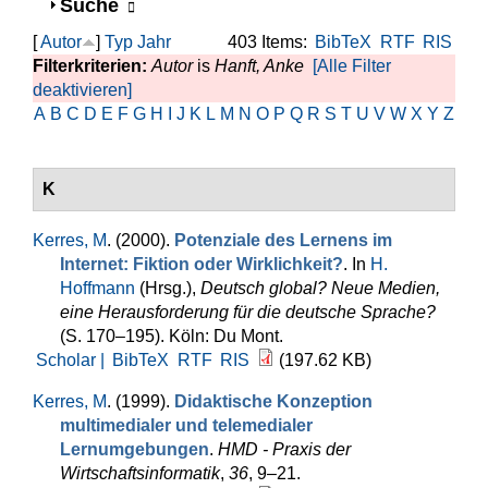
Anzeigen
Suche
[
Autor
]
Typ
Jahr
403 Items:
BibTeX
RTF
RIS
Filterkriterien:
Autor
is
Hanft, Anke
[Alle Filter
deaktivieren]
A
B
C
D
E
F
G
H
I
J
K
L
M
N
O
P
Q
R
S
T
U
V
W
X
Y
Z
K
Kerres, M
. (2000).
Potenziale des Lernens im
Internet: Fiktion oder Wirklichkeit?
. In
H.
Hoffmann
(Hrsg.)
,
Deutsch global? Neue Medien,
eine Herausforderung für die deutsche Sprache?
(S. 170–195). Köln: Du Mont.
Scholar |
BibTeX
RTF
RIS
(197.62 KB)
Kerres, M
. (1999).
Didaktische Konzeption
multimedialer und telemedialer
Lernumgebungen
.
HMD - Praxis der
Wirtschaftsinformatik
,
36
, 9–21.