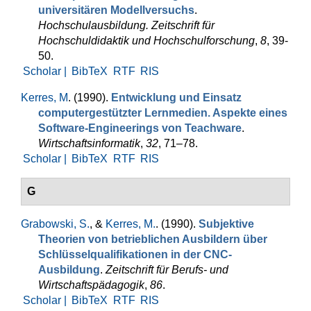
universitären Modellversuchs
.
Hochschulausbildung. Zeit­schrift für
Hochschuldidaktik und Hochschulforschung
,
8
, 39-
50.
Scholar |
BibTeX
RTF
RIS
Kerres, M
. (1990).
Entwicklung und Einsatz
computergestützter Lernmedien. Aspekte eines
Software-Engineerings von Teachware
.
Wirtschaftsinformatik
,
32
, 71–78.
Scholar |
BibTeX
RTF
RIS
G
Grabowski, S.
, &
Kerres, M.
. (1990).
Subjektive
Theorien von be­trieblichen Ausbil­dern über
Schlüsselqualifikationen in der CNC-
Ausbildung
.
Zeitschrift für Berufs- und
Wirtschaftspädagogik
,
86
.
Scholar |
BibTeX
RTF
RIS