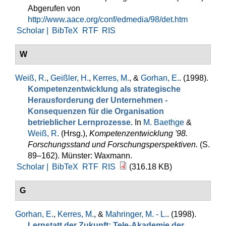
Abgerufen von
http://www.aace.org/conf/edmedia/98/det.htm
Scholar |
BibTeX
RTF
RIS
W
Weiß, R.
,
Geißler, H.
,
Kerres, M.
, &
Gorhan, E.
. (1998).
Kompetenzentwicklung als strategische
Herausforderung der Unternehmen -
Konsequenzen für die Organisation
betrieblicher Lernprozesse
. In
M. Baethge
&
Weiß, R.
(Hrsg.)
,
Kompetenzentwicklung '98.
Forschungsstand und Forschungsperspektiven.
(S.
89–162). Münster: Waxmann.
Scholar |
BibTeX
RTF
RIS
(316.18 KB)
G
Gorhan, E.
,
Kerres, M.
, &
Mahringer, M. - L.
. (1998).
Lernstatt der Zukunft: Tele-Akademie der