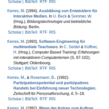
Scholar |
BibTeX
RTF
RIS
Kerres, M
. (1994).
Ausbildung von Entwicklern für
Interaktive Medien
. In
U. Beck
&
Sommer, W.
(Hrsg.)
,
Bildungstechnologie und betriebliche
Bildung
. Berlin.
Scholar |
BibTeX
RTF
RIS
Kerres, M
. (1993).
Software-Engineering für
multimediale Teachware
. In
C. Seidel
&
Küffner,
H.
(Hrsg.)
,
Computer Based Training: Erfahrungen
mit inter­aktivem Computerlernen
(S. 87-102).
Stuttgart: Oldenbourg.
Scholar |
BibTeX
RTF
RIS
Kerres, M.
, &
Rosemann, B.
. (1992).
Partizipationspotential und partizipatives
Handeln bei Einführung neuer Tech­nologien
.
Zeitschrift für Per­sonal­for­schung
,
6
, 5–18.
Scholar |
BibTeX
RTF
RIS
Kerres, M
. (1992).
Wenn der Antrag zum Auftrag