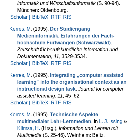
Informatik und Wirtschaftsinformatik
(S. 90-94).
München: Oldenbourg.
Scholar |
BibTeX
RTF
RIS
Kerres, M
. (1995).
Der Studiengang
Medieninformatik. Erfahrungen der Fach­
hochschule Furtwangen (Schwarzwald)
.
Zeitschrift für berufs­kundliche Information und
Dokumentation
,
41
, 3529-3534.
Scholar |
BibTeX
RTF
RIS
Kerres, M
. (1995).
Integrating „computer assisted
learning“ into the organisational context as an
instructional design task
.
Journal for computer
assisted learning
,
11
, 45–62.
Scholar |
BibTeX
RTF
RIS
Kerres, M
. (1995).
Technische Aspekte
multimedialer Lehr-Lernmedien
. In
L. J. Issing
&
Klimsa, H.
(Hrsg.)
,
Information und Lehren mit
Multimedia
(S. 25-46). Weinheim: Beltz.