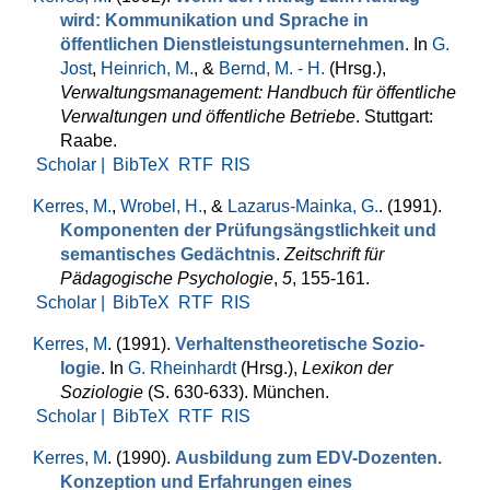
wird: Kommunikation und Sprache in
öffentlichen Dienstleistungsunternehmen
. In
G.
Jost
,
Heinrich, M.
, &
Bernd, M. - H.
(Hrsg.)
,
Verwaltungsmanagement: Handbuch für öffentliche
Verwaltungen und öffentliche Betriebe
. Stuttgart:
Raabe.
Scholar |
BibTeX
RTF
RIS
Kerres, M.
,
Wrobel, H.
, &
Lazarus-Mainka, G.
. (1991).
Kompo­nenten der Prüfungsängstlichkeit und
semantisches Ge­dächtnis
.
Zeitschrift für
Pädagogische Psychologie
,
5
, 155-161.
Scholar |
BibTeX
RTF
RIS
Kerres, M
. (1991).
Verhaltenstheoretische Sozio­
logie
. In
G. Rheinhardt
(Hrsg.)
,
Lexikon der
Soziologie
(S. 630-633). München.
Scholar |
BibTeX
RTF
RIS
Kerres, M
. (1990).
Ausbildung zum EDV-Dozenten.
Konzeption und Erfahrungen eines