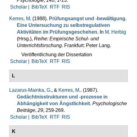
Psychologie
,
140
, 1-13.
Scholar |
BibTeX
RTF
RIS
Kerres, M
. (1988).
Prüfungsangst und -bewältigung.
Eine Un­tersuchung zu selbstregulativen
Aktivitäten im Prüfungsgeschehen
. In
M. Herbig
(Hrsg.)
,
Reihe: Empirische Schul- und
Unterrichtsforschung
. Frankfurt: Peter Lang.
Veröffentlichung der Dissertation
Scholar |
BibTeX
RTF
RIS
L
Lazarus-Mainka, G.
, &
Kerres, M.
. (1987).
Gedächtnisstrukturen und -prozesse in
Abhängigkeit von Ängstlichkeit
.
Psychologische
Beiträge
,
29
, 259-269.
Scholar |
BibTeX
RTF
RIS
K