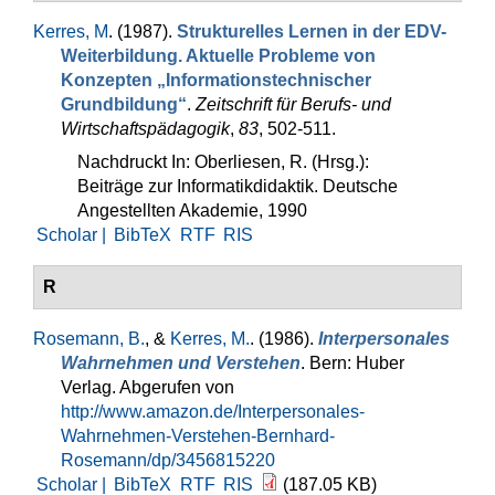
Kerres, M
. (1987).
Strukturelles Lernen in der EDV-
Weiter­bildung. Aktuelle Probleme von
Konzepten „Informations­technischer
Grundbildung“
.
Zeit­schrift für Berufs- und
Wirtschaftspädagogik
,
83
, 502-511.
Nachdruckt In: Oberliesen, R. (Hrsg.):
Beiträge zur Informatikdidaktik. Deutsche
Angestellten Akademie, 1990
Scholar |
BibTeX
RTF
RIS
R
Rosemann, B.
, &
Kerres, M.
. (1986).
Interpersonales
Wahrneh­men und Verstehen
. Bern: Huber
Verlag. Abgerufen von
http://www.amazon.de/Interpersonales-
Wahrnehmen-Verstehen-Bernhard-
Rosemann/dp/3456815220
Scholar |
BibTeX
RTF
RIS
(187.05 KB)