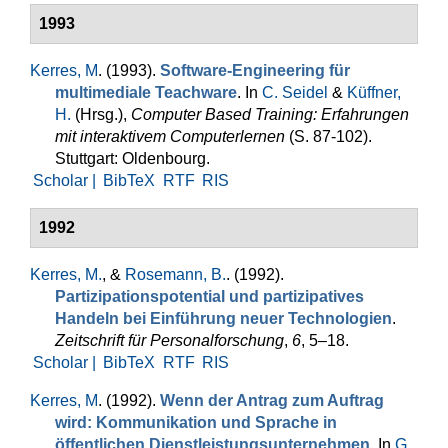
1993
Kerres, M
. (1993).
Software-Engineering für
multimediale Teachware
. In
C. Seidel
&
Küffner,
H.
(Hrsg.)
,
Computer Based Training: Erfahrungen
mit inter­aktivem Computerlernen
(S. 87-102).
Stuttgart: Oldenbourg.
Scholar |
BibTeX
RTF
RIS
1992
Kerres, M.
, &
Rosemann, B.
. (1992).
Partizipationspotential und partizipatives
Handeln bei Einführung neuer Tech­nologien
.
Zeitschrift für Per­sonal­for­schung
,
6
, 5–18.
Scholar |
BibTeX
RTF
RIS
Kerres, M
. (1992).
Wenn der Antrag zum Auftrag
wird: Kommunikation und Sprache in
öffentlichen Dienstleistungsunternehmen
. In
G.