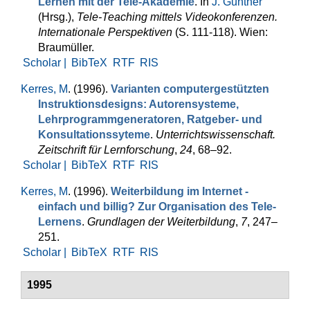
Lernen mit der Tele-Akademie
. In
J. Günther
(Hrsg.)
,
Tele-Teaching mittels Videokonferenzen.
Internationale Perspektiven
(S. 111-118). Wien:
Braumüller.
Scholar |
BibTeX
RTF
RIS
Kerres, M
. (1996).
Varianten computergestützten
Instruktionsdesigns: Autoren­systeme,
Lehrprogrammgeneratoren, Ratgeber- und
Konsultations­syteme
.
Unterrichtswissenschaft.
Zeitschrift für Lern­for­schung
,
24
, 68–92.
Scholar |
BibTeX
RTF
RIS
Kerres, M
. (1996).
Weiterbildung im Internet -
einfach und billig? Zur Organisation des Tele-
Lernens
.
Grundlagen der Weiterbildung
,
7
, 247–
251.
Scholar |
BibTeX
RTF
RIS
1995