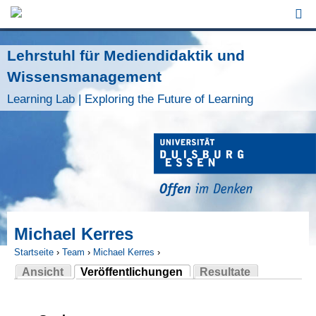
Jump to Navigation
Lehrstuhl für Mediendidaktik und
Wissensmanagement
Learning Lab | Exploring the Future of Learning
Michael Kerres
Startseite
›
Team
›
Michael Kerres
›
Ansicht
Veröffentlichungen
Resultate
Sie sind hier
(aktiver Reiter)
Haupt-Reiter