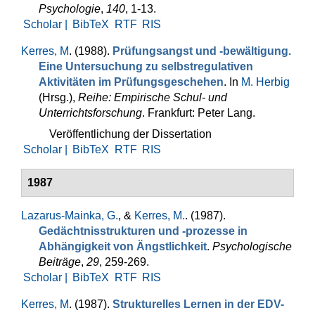
Psychologie
,
140
, 1-13.
Scholar |
BibTeX
RTF
RIS
Kerres, M
. (1988).
Prüfungsangst und -bewältigung.
Eine Un­tersuchung zu selbstregulativen
Aktivitäten im Prüfungsgeschehen
. In
M. Herbig
(Hrsg.)
,
Reihe: Empirische Schul- und
Unterrichtsforschung
. Frankfurt: Peter Lang.
Veröffentlichung der Dissertation
Scholar |
BibTeX
RTF
RIS
1987
Lazarus-Mainka, G.
, &
Kerres, M.
. (1987).
Gedächtnisstrukturen und -prozesse in
Abhängigkeit von Ängstlichkeit
.
Psychologische
Beiträge
,
29
, 259-269.
Scholar |
BibTeX
RTF
RIS
Kerres, M
. (1987).
Strukturelles Lernen in der EDV-