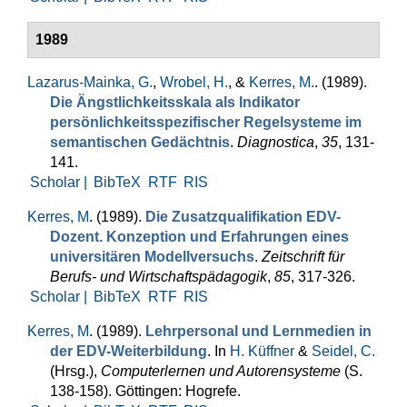
1989
Lazarus-Mainka, G.
,
Wrobel, H.
, &
Kerres, M.
. (1989).
Die Ängstlich­keits­skala als Indikator
persönlichkeitsspezi­fischer Regelsysteme im
semantischen Gedächtnis
.
Diagnostica
,
35
, 131-
141.
Scholar |
BibTeX
RTF
RIS
Kerres, M
. (1989).
Die Zusatzqualifikation EDV-
Dozent. Konzeption und Erfah­rungen eines
universitären Modellversuchs
.
Zeitschrift für
Berufs- und Wirtschaftspädagogik
,
85
, 317-326.
Scholar |
BibTeX
RTF
RIS
Kerres, M
. (1989).
Lehrpersonal und Lernmedien in
der EDV-Weiterbil­dung
. In
H. Küffner
&
Seidel, C.
(Hrsg.)
,
Computerlernen und Autorensysteme
(S.
138-158). Göttingen: Hogrefe.