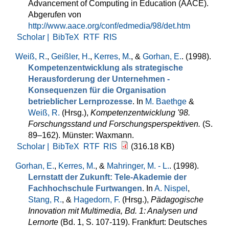
Advancement of Computing in Education (AACE).
Abgerufen von
http://www.aace.org/conf/edmedia/98/det.htm
Scholar |
BibTeX
RTF
RIS
Weiß, R.
,
Geißler, H.
,
Kerres, M.
, &
Gorhan, E.
. (1998).
Kompetenzentwicklung als strategische
Herausforderung der Unternehmen -
Konsequenzen für die Organisation
betrieblicher Lernprozesse
. In
M. Baethge
&
Weiß, R.
(Hrsg.)
,
Kompetenzentwicklung '98.
Forschungsstand und Forschungsperspektiven.
(S.
89–162). Münster: Waxmann.
Scholar |
BibTeX
RTF
RIS
(316.18 KB)
Gorhan, E.
,
Kerres, M.
, &
Mahringer, M. - L.
. (1998).
Lernstatt der Zukunft: Tele-Akademie der
Fachhochschule Furtwangen
. In
A. Nispel
,
Stang, R.
, &
Hagedorn, F.
(Hrsg.)
,
Pädagogische
Innovation mit Multimedia, Bd. 1: Analysen und
Lernorte
(Bd. 1, S. 107-119). Frankfurt: Deutsches