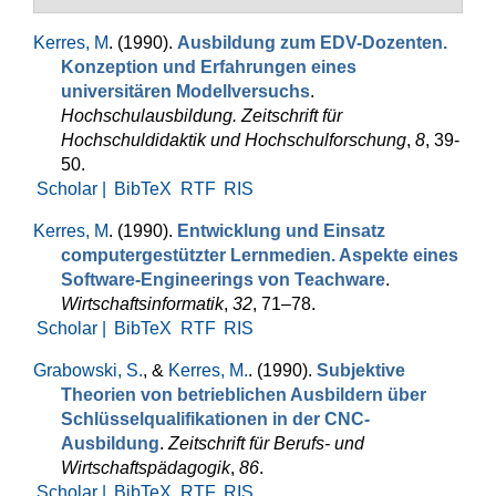
Kerres, M
. (1990).
Ausbildung zum EDV-Dozenten.
Konzeption und Erfahrungen eines
universitären Modellversuchs
.
Hochschulausbildung. Zeit­schrift für
Hochschuldidaktik und Hochschulforschung
,
8
, 39-
50.
Scholar |
BibTeX
RTF
RIS
Kerres, M
. (1990).
Entwicklung und Einsatz
computergestützter Lernmedien. Aspekte eines
Software-Engineerings von Teachware
.
Wirtschaftsinformatik
,
32
, 71–78.
Scholar |
BibTeX
RTF
RIS
Grabowski, S.
, &
Kerres, M.
. (1990).
Subjektive
Theorien von be­trieblichen Ausbil­dern über
Schlüsselqualifikationen in der CNC-
Ausbildung
.
Zeitschrift für Berufs- und
Wirtschaftspädagogik
,
86
.
Scholar |
BibTeX
RTF
RIS