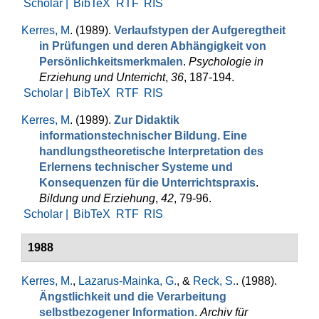
Scholar |
BibTeX
RTF
RIS
Kerres, M
. (1989).
Verlaufstypen der Aufgeregtheit
in Prü­fungen und de­ren Abhän­gig­keit von
Persönlichkeitsmerkmalen
.
Psychologie in
Erziehung und Unterricht
,
36
, 187-194.
Scholar |
BibTeX
RTF
RIS
Kerres, M
. (1989).
Zur Didaktik
informationstechnischer Bildung. Eine
handlungstheoretische Interpretation des
Erlernens technischer Systeme und
Konsequenzen für die Unterrichtspraxis
.
Bildung und Erziehung
,
42
, 79-96.
Scholar |
BibTeX
RTF
RIS
1988
Kerres, M.
,
Lazarus-Mainka, G.
, &
Reck, S.
. (1988).
Ängstlichkeit und die Verarbeitung
selbstbezogener Information
.
Archiv für