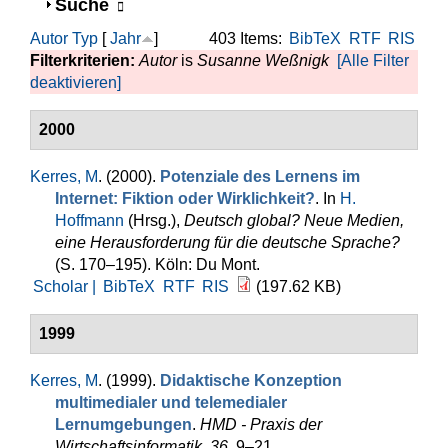
Anzeigen
Suche
Autor
Typ
[
Jahr
]
403 Items:
BibTeX
RTF
RIS
Filterkriterien:
Autor
is
Susanne Weßnigk
[Alle Filter
deaktivieren]
2000
Kerres, M
. (2000).
Potenziale des Lernens im
Internet: Fiktion oder Wirklichkeit?
. In
H.
Hoffmann
(Hrsg.)
,
Deutsch global? Neue Medien,
eine Herausforderung für die deutsche Sprache?
(S. 170–195). Köln: Du Mont.
Scholar |
BibTeX
RTF
RIS
(197.62 KB)
1999
Kerres, M
. (1999).
Didaktische Konzeption
multimedialer und telemedialer
Lernumgebungen
.
HMD - Praxis der
Wirtschaftsinformatik
,
36
, 9–21.