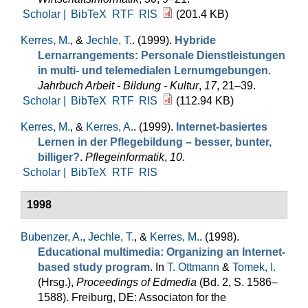
Scholar |
BibTeX
RTF
RIS
(201.4 KB)
Kerres, M.
, &
Jechle, T.
. (1999).
Hybride
Lernarrangements: Personale Dienstleistungen
in multi- und telemedialen Lernumgebungen
.
Jahrbuch Arbeit - Bildung - Kultur
,
17
, 21–39.
Scholar |
BibTeX
RTF
RIS
(112.94 KB)
Kerres, M.
, &
Kerres, A.
. (1999).
Internet-basiertes
Lernen in der Pflegebildung – besser, bunter,
billiger?
.
Pflegeinformatik
,
10
.
Scholar |
BibTeX
RTF
RIS
1998
Bubenzer, A.
,
Jechle, T.
, &
Kerres, M.
. (1998).
Educational multimedia: Organizing an Internet-
based study program
. In
T. Ottmann
&
Tomek, I.
(Hrsg.)
,
Proceedings of Edmedia
(Bd. 2, S. 1586–
1588). Freiburg, DE: Associaton for the