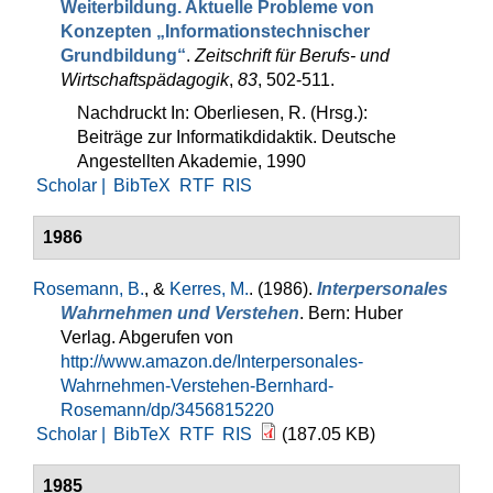
Weiter­bildung. Aktuelle Probleme von
Konzepten „Informations­technischer
Grundbildung“
.
Zeit­schrift für Berufs- und
Wirtschaftspädagogik
,
83
, 502-511.
Nachdruckt In: Oberliesen, R. (Hrsg.):
Beiträge zur Informatikdidaktik. Deutsche
Angestellten Akademie, 1990
Scholar |
BibTeX
RTF
RIS
1986
Rosemann, B.
, &
Kerres, M.
. (1986).
Interpersonales
Wahrneh­men und Verstehen
. Bern: Huber
Verlag. Abgerufen von
http://www.amazon.de/Interpersonales-
Wahrnehmen-Verstehen-Bernhard-
Rosemann/dp/3456815220
Scholar |
BibTeX
RTF
RIS
(187.05 KB)
1985