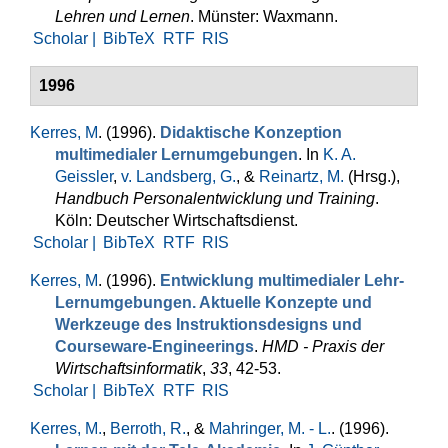
Lehren und Lernen
. Münster: Waxmann.
Scholar |
BibTeX
RTF
RIS
1996
Kerres, M
. (1996).
Didaktische Konzeption
multimedialer Lernumgebungen
. In
K. A.
Geissler
,
v. Landsberg, G.
, &
Reinartz, M.
(Hrsg.)
,
Handbuch Personalentwicklung und Training
.
Köln: Deutscher Wirtschaftsdienst.
Scholar |
BibTeX
RTF
RIS
Kerres, M
. (1996).
Entwicklung multimedialer Lehr-
Lernumgebungen. Aktuelle Konzepte und
Werkzeuge des Instruktionsdesigns und
Courseware-Engineerings
.
HMD - Praxis der
Wirtschaftsinformatik
,
33
, 42-53.
Scholar |
BibTeX
RTF
RIS
Kerres, M.
,
Berroth, R.
, &
Mahringer, M. - L.
. (1996).