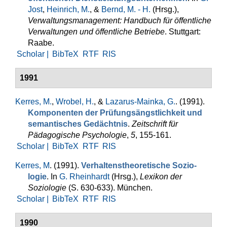
Jost
,
Heinrich, M.
, &
Bernd, M. - H.
(Hrsg.)
,
Verwaltungsmanagement: Handbuch für öffentliche
Verwaltungen und öffentliche Betriebe
. Stuttgart:
Raabe.
Scholar |
BibTeX
RTF
RIS
1991
Kerres, M.
,
Wrobel, H.
, &
Lazarus-Mainka, G.
. (1991).
Kompo­nenten der Prüfungsängstlichkeit und
semantisches Ge­dächtnis
.
Zeitschrift für
Pädagogische Psychologie
,
5
, 155-161.
Scholar |
BibTeX
RTF
RIS
Kerres, M
. (1991).
Verhaltenstheoretische Sozio­
logie
. In
G. Rheinhardt
(Hrsg.)
,
Lexikon der
Soziologie
(S. 630-633). München.
Scholar |
BibTeX
RTF
RIS
1990