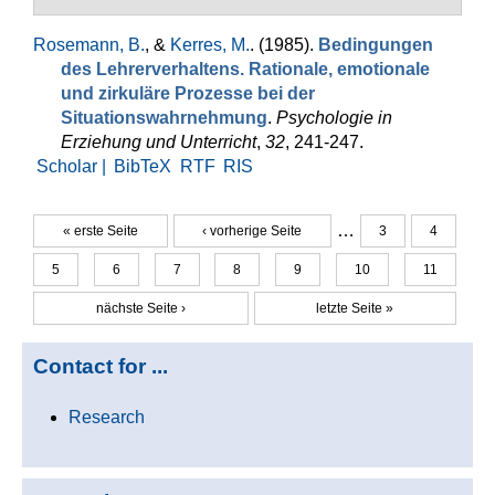
Rosemann, B.
, &
Kerres, M.
. (1985).
Bedingungen
des Lehrerverhaltens. Ra­tionale, emotionale
und zirkuläre Pro­zesse bei der
Situationswahrneh­mung
.
Psychologie in
Erziehung und Unterricht
,
32
, 241-247.
Scholar |
BibTeX
RTF
RIS
…
« erste Seite
‹ vorherige Seite
3
4
Seiten
5
6
7
8
9
10
11
nächste Seite ›
letzte Seite »
Contact for ...
Research