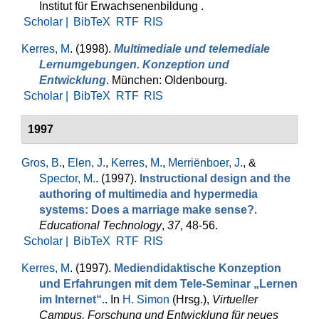
Institut für Erwachsenenbildung .
Scholar |
BibTeX
RTF
RIS
Kerres, M
. (1998).
Multimediale und telemediale
Lernumgebungen. Konzeption und
Entwicklung
. München: Oldenbourg.
Scholar |
BibTeX
RTF
RIS
1997
Gros, B.
,
Elen, J.
,
Kerres, M.
,
Merriënboer, J.
, &
Spector, M.
. (1997).
Instructional design and the
authoring of multimedia and hypermedia
systems: Does a marriage make sense?
.
Educational Technology
,
37
, 48-56.
Scholar |
BibTeX
RTF
RIS
Kerres, M
. (1997).
Mediendidaktische Konzeption
und Erfahrungen mit dem Tele-Seminar „Lernen
im Internet“.
. In
H. Simon
(Hrsg.)
,
Virtueller
Campus. Forschung und Entwicklung für neues