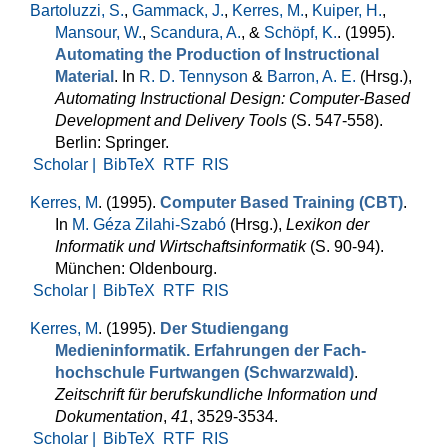
Bartoluzzi, S.
,
Gammack, J.
,
Kerres, M.
,
Kuiper, H.
,
Mansour, W.
,
Scandura, A.
, &
Schöpf, K.
. (1995).
Automating the Production of Instructional
Material
. In
R. D. Tennyson
&
Barron, A. E.
(Hrsg.)
,
Automating Instructional Design: Computer-Based
Development and Delivery Tools
(S. 547-558).
Berlin: Springer.
Scholar |
BibTeX
RTF
RIS
Kerres, M
. (1995).
Computer Based Training (CBT)
.
In
M. Géza Zilahi-Szabó
(Hrsg.)
,
Lexikon der
Informatik und Wirtschaftsinformatik
(S. 90-94).
München: Oldenbourg.
Scholar |
BibTeX
RTF
RIS
Kerres, M
. (1995).
Der Studiengang
Medieninformatik. Erfahrungen der Fach­
hochschule Furtwangen (Schwarzwald)
.
Zeitschrift für berufs­kundliche Information und
Dokumentation
,
41
, 3529-3534.
Scholar |
BibTeX
RTF
RIS