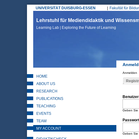
UNIVERSITÄT DUISBURG-ESSEN
Fakultät für Bild
Hauptmenü
Lehrstuhl für Mediendidaktik und Wissen
Learning Lab | Exploring the Future of Learning
Anmeld
Anmelden
HOME
Sie sin
Registr
ABOUT US
Haupt
RESEARCH
Benutze
PUBLICATIONS
TEACHING
Geben Sie 
EVENTS
Passwor
TEAM
MY ACCOUNT
Geben Sie 