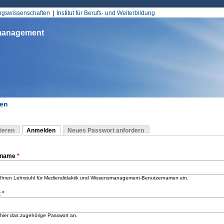
Jump to Navigation
ungswissenschaften
Institut für Berufs- und Weiterbildung
smanagement
en
d hier
ieren
Anmelden
Neues Passwort anfordern
(aktiver Reiter)
-Reiter
rname
*
Ihren Lehrstuhl für Mediendidaktik und Wissensmanagement-Benutzernamen ein.
t
*
hier das zugehörige Passwort an.