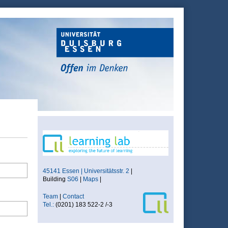
45141 Essen | Universitätsstr. 2
|
Building
S06
|
Maps
|
Team
|
Contact
Tel.:
(0201) 183 522-2 /-3