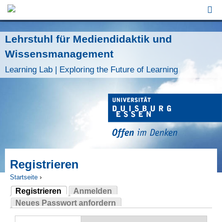
Jump to Navigation
Lehrstuhl für Mediendidaktik und
Wissensmanagement
Learning Lab | Exploring the Future of Learning
Registrieren
Startseite
›
Registrieren
Anmelden
Sie sind hier
(aktiver Reiter)
Neues Passwort anfordern
Haupt-Reiter