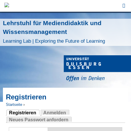
Jump to Navigation
Lehrstuhl für Mediendidaktik und
Wissensmanagement
Learning Lab | Exploring the Future of Learning
Registrieren
Startseite
›
Registrieren
Anmelden
Sie sind hier
(aktiver Reiter)
Neues Passwort anfordern
Haupt-Reiter