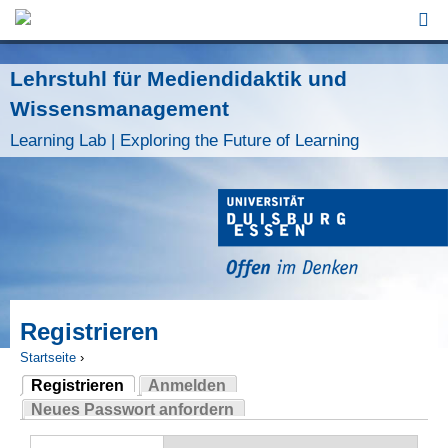
Jump to Navigation
Lehrstuhl für Mediendidaktik und
Wissensmanagement
Learning Lab | Exploring the Future of Learning
Registrieren
Startseite
›
Registrieren
Anmelden
Sie sind hier
(aktiver Reiter)
Neues Passwort anfordern
Haupt-Reiter