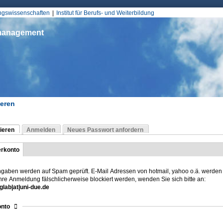
Jump to Navigation
ungswissenschaften
Institut für Berufs- und Weiterbildung
smanagement
ieren
d hier
ieren
Anmelden
Neues Passwort anfordern
Reiter)
-Reiter
rkonto
Reiter)
o
ngaben werden auf Spam geprüft. E-Mail Adressen von hotmail, yahoo o.ä. werden 
Ihre Anmeldung fälschlicherweise blockiert werden, wenden Sie sich bitte an:
glab|at|uni-due.de
sblenden
nto