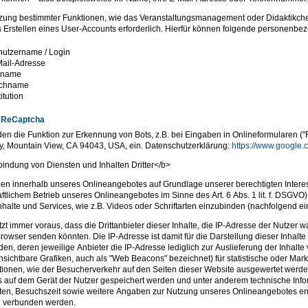
zung bestimmter Funktionen, wie das Veranstaltungsmanagement oder Didaktikcheck
 Erstellen eines User-Accounts erforderlich. Hierfür können folgende personen
utzername / Login
ail-Adresse
rname
chname
titution
 ReCaptcha
den die Funktion zur Erkennung von Bots, z.B. bei Eingaben in Onlineformularen 
, Mountain View, CA 94043, USA, ein. Datenschutzerklärung:
https://www.google.c
indung von Diensten und Inhalten Dritter</b>
zen innerhalb unseres Onlineangebotes auf Grundlage unserer berechtigten Interes
aftlichem Betrieb unseres Onlineangebotes im Sinne des Art. 6 Abs. 1 lit. f. DSGVO)
nhalte und Services, wie z.B. Videos oder Schriftarten einzubinden (nachfolgend einh
tzt immer voraus, dass die Drittanbieter dieser Inhalte, die IP-Adresse der Nutzer 
rowser senden könnten. Die IP-Adresse ist damit für die Darstellung dieser Inhalte
en, deren jeweilige Anbieter die IP-Adresse lediglich zur Auslieferung der Inhalte
nsichtbare Grafiken, auch als "Web Beacons" bezeichnet) für statistische oder Ma
tionen, wie der Besucherverkehr auf den Seiten dieser Website ausgewertet werd
 auf dem Gerät der Nutzer gespeichert werden und unter anderem technische Inf
en, Besuchszeit sowie weitere Angaben zur Nutzung unseres Onlineangebotes enth
n verbunden werden.