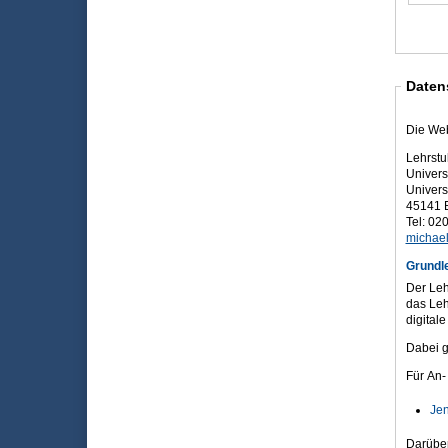
Daten
Die Web
Lehrstu
Univers
Universi
45141 
Tel: 02
michael
Grundl
Der Leh
das Leh
digital
Dabei g
Für An-
Jen
Darüber