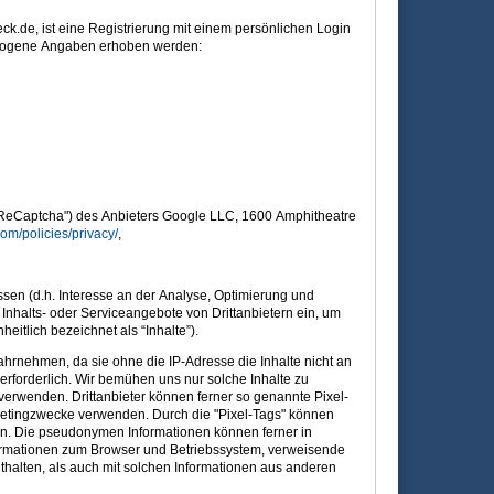
.de, ist eine Registrierung mit einem persönlichen Login
bezogene Angaben erhoben werden:
("ReCaptcha") des Anbieters Google LLC, 1600 Amphitheatre
om/policies/privacy/
,
sen (d.h. Interesse an der Analyse, Optimierung und
 Inhalts- oder Serviceangebote von Drittanbietern ein, um
eitlich bezeichnet als “Inhalte”).
wahrnehmen, da sie ohne die IP-Adresse die Inhalte nicht an
 erforderlich. Wir bemühen uns nur solche Inhalte zu
 verwenden. Drittanbieter können ferner so genannte Pixel-
rketingzwecke verwenden. Durch die "Pixel-Tags" können
en. Die pseudonymen Informationen können ferner in
ormationen zum Browser und Betriebssystem, verweisende
alten, als auch mit solchen Informationen aus anderen