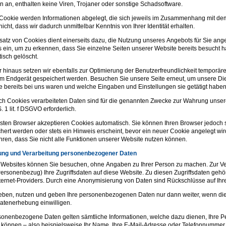
 an, enthalten keine Viren, Trojaner oder sonstige Schadsoftware.
Cookie werden Informationen abgelegt, die sich jeweils im Zusammenhang mit dem
icht, dass wir dadurch unmittelbar Kenntnis von Ihrer Identität erhalten.
satz von Cookies dient einerseits dazu, die Nutzung unseres Angebots für Sie an
 ein, um zu erkennen, dass Sie einzelne Seiten unserer Website bereits besucht 
isch gelöscht.
 hinaus setzen wir ebenfalls zur Optimierung der Benutzerfreundlichkeit temporäre
em Endgerät gespeichert werden. Besuchen Sie unsere Seite erneut, um unsere Di
e bereits bei uns waren und welche Eingaben und Einstellungen sie getätigt habe
ch Cookies verarbeiteten Daten sind für die genannten Zwecke zur Wahrung unserer 
. 1 lit. f DSGVO erforderlich.
sten Browser akzeptieren Cookies automatisch. Sie können Ihren Browser jedoch 
hert werden oder stets ein Hinweis erscheint, bevor ein neuer Cookie angelegt wi
hren, dass Sie nicht alle Funktionen unserer Website nutzen können.
ung und Verarbeitung personenbezogener Daten
Websites können Sie besuchen, ohne Angaben zu Ihrer Person zu machen. Zur Ve
ersonenbezug) Ihre Zugriffsdaten auf diese Website. Zu diesen Zugriffsdaten gehö
nternet-Providers. Durch eine Anonymisierung von Daten sind Rückschlüsse auf Ihr
eben, nutzen und geben Ihre personenbezogenen Daten nur dann weiter, wenn dies 
Datenerhebung einwilligen.
sonenbezogene Daten gelten sämtliche Informationen, welche dazu dienen, Ihre P
können – also beispielsweise Ihr Name, Ihre E-Mail-Adresse oder Telefonnummer.