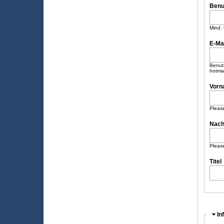
Benu
Mind. 
E-Ma
Benutz
hotma
Vorn
Please
Nach
Please
Titel
Au
In