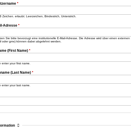
tzername
*
6 Zeichen. erlaubt: Leerzeichen, Bindestrich, Unterstrich.
il-Adresse
*
en Sie bitte bevorzugt eine institutionelle E-Mail-Adresse. Die Adresse wird über einen externe
il oder gmx) können dabei abgelehnt werden.
ame (First Name)
*
 enter your first name.
name (Last Name)
*
 enter your last name.
sblenden
formation