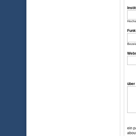
Insti
Hochsc
Funk
Bezeic
Webs
ein p
about