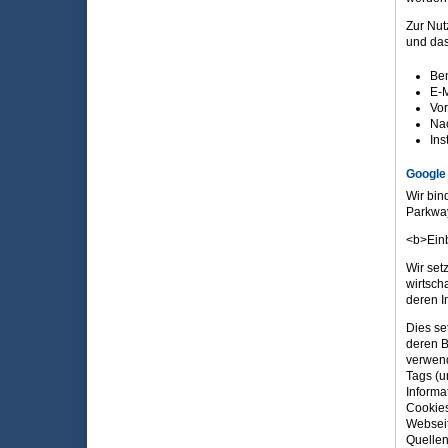
Zur Nut
und das
Ben
E-M
Vo
Na
Ins
Google
Wir bin
Parkway
<b>Einb
Wir set
wirtsch
deren I
Dies se
deren B
verwend
Tags (u
Informa
Cookies
Webseit
Quelle