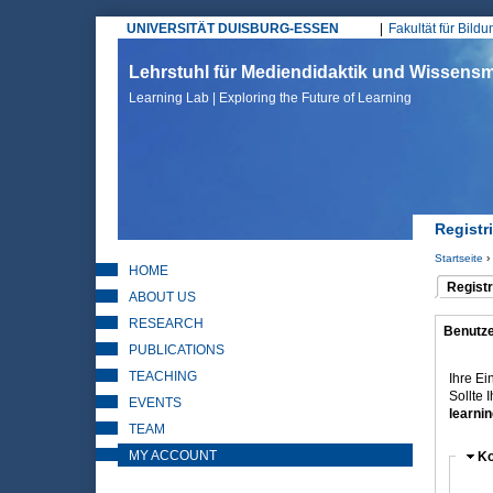
UNIVERSITÄT DUISBURG-ESSEN
Fakultät für Bild
Hauptmenü
Lehrstuhl für Mediendidaktik und Wissen
Learning Lab | Exploring the Future of Learning
Registr
Startseite
›
HOME
Sie sin
Registr
ABOUT US
(aktiver 
Haupt
RESEARCH
Benutze
(aktiver 
PUBLICATIONS
Kont
TEACHING
Ihre Ei
Sollte 
EVENTS
learnin
TEAM
MY ACCOUNT
Au
Ko