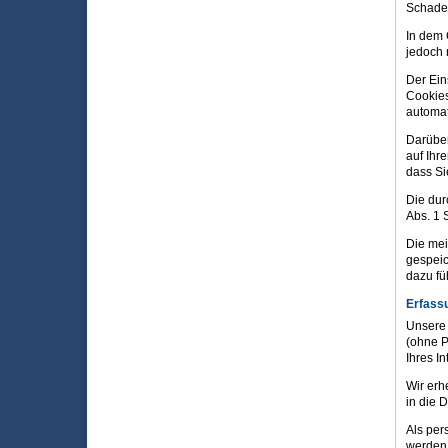
Schaden
In dem 
jedoch n
Der Ein
Cookies
automat
Darüber
auf Ihr
dass Si
Die dur
Abs. 1 S
Die mei
gespeic
dazu fü
Erfass
Unsere 
(ohne P
Ihres I
Wir erh
in die 
Als per
werden 