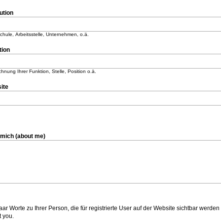
tution
hule, Arbeitsstelle, Unternehmen, o.ä.
tion
hnung Ihrer Funktion, Stelle, Position o.ä.
ite
über mich (about me)
aar Worte zu Ihrer Person, die für registrierte User auf der Website sichtbar werd
 you.