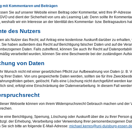
 mit Kommentaren und Beiträgen
assen Sie auf unserer Website einen Beitrag oder Kommentar, wird Ihre IP-Adresse g
 DSGVO und dient der Sicherheit von uns als Learning Lab: Denn sollte Ihr Komment
 weshalb wir ein Interesse an der Identität des Kommentar- bzw. Beitragsautors ha
te des Nutzers
en als Nutzer das Recht, auf Antrag eine kostenlose Auskunft darüber zu erhalte
 Sie haben außerdem das Recht auf Berichtigung falscher Daten und auf die Vera
nbezogenen Daten. Falls zutreffend, können Sie auch Ihr Recht auf Datenportabil
mäßig verarbeitet wurden, können Sie eine Beschwerde bei der zuständigen Aufsi
chung von Daten
Ihr Wunsch nicht mit einer gesetzlichen Pflicht zur Aufbewahrung von Daten (z. B. V
g Ihrer Daten. Von uns gespeicherte Daten werden, sollten sie für ihre Zweckbes
hrungsfristen geben, gelöscht. Falls eine Löschung nicht durchgeführt werden kan
rlich sind, erfolgt eine Einschränkung der Datenverarbeitung. In diesem Fall werden
rspruchsrecht
dieser Webseite können von ihrem Widerspruchsrecht Gebrauch machen und der V
rechen.
e eine Berichtigung, Sperrung, Löschung oder Auskunft über die zu Ihrer Pers
bzgl. der Erhebung, Verarbeitung oder Verwendung Ihrer personenbezogenen Daten
Sie sich bitte an folgende E-Mail-Adresse:
michael.kerres@uni-duisburg-essen.d