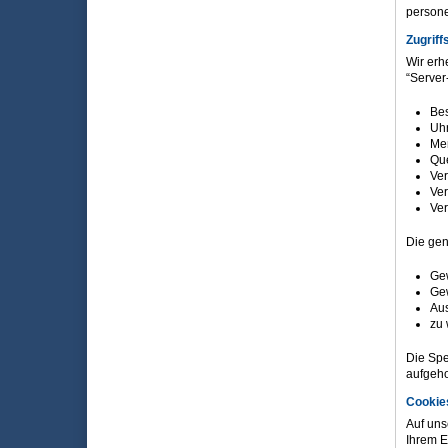
persone
Zugriff
Wir erh
“Server
Bes
Uhr
Men
Que
Ver
Ver
Ver
Die gen
Gew
Gew
Aus
zu 
Die Spe
aufgeho
Cookie
Auf uns
Ihrem E