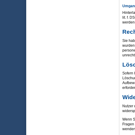
Umgang
Hinterl
lit. f.
werden,
Rech
Sie hab
wurden.
persone
unrecht
Lös
Sofern 
Löschun
Aufbewa
erforde
Wide
Nutzer 
widersp
Wenn Si
Fragen 
wenden 