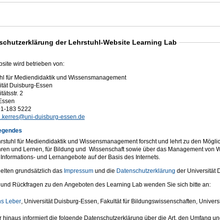
schutzerklärung der Lehrstuhl-Website Learning Lab
site wird betrieben von:
hl für Mediendidaktik und Wissensmanagement
ität Duisburg-Essen
tätsstr. 2
Essen
01-183 5222
.kerres@uni-duisburg-essen.de
egendes
rstuhl für Mediendidaktik und Wissensmanagement forscht und lehrt zu den Möglichk
ren und Lernen, für Bildung und Wissenschaft sowie über das Management von Wi
e Informations- und Lernangebote auf der Basis des Internets.
elten grundsätzlich das
Impressum
und die
Datenschutzerklärung
der Universität 
 und Rückfragen zu den Angeboten des Learning Lab wenden Sie sich bitte an:
s Leber
, Universität Duisburg-Essen, Fakultät für Bildungswissenschaften, Universi
 hinaus informiert die folgende Datenschutzerklärung über die Art, den Umfang