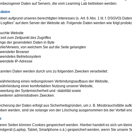
nbezogener Daten auf Servern, die vom Learning Lab betrieben werden.
sdaten
eben aufgrund unseres berechtigten Interesses (s. Art. 6 Abs. 1 lit. f. DSGVO) Date
-Logfiles” auf dem Server der Website ab. Folgende Daten werden wie folgt protokol
uchte Website
zeit zum Zeitpunkt des Zugriffes
ge der gesendeten Daten in Byte
lle/Verweis, von welchem Sie auf die Seite gelangten
wendeter Browser
wendetes Betriebssystem
wendete IP-Adresse
annten Daten werden durch uns zu folgenden Zwecken verarbeitet:
ährleistung eines reibungslosen Verbindungsaufbaus der Website,
ährleistung einer komfortablen Nutzung unserer Website,
wertung der Systemsicherheit und -stabilität sowie
weiteren administrativen Zwecken.
icherung der Daten erfolgt aus Sicherheitsgründen, um z. B. Missbrauchsfälle a
ben werden, sind sie solange von der Löschung ausgenommen bis der Vorfall endgül
s
eren Seiten können Cookies gespeichert werden. Hierbei handelt es sich um kleine 
ndgerät (Laptop, Tablet, Smartphone o.ä.) gespeichert werden, wenn Sie unsere S