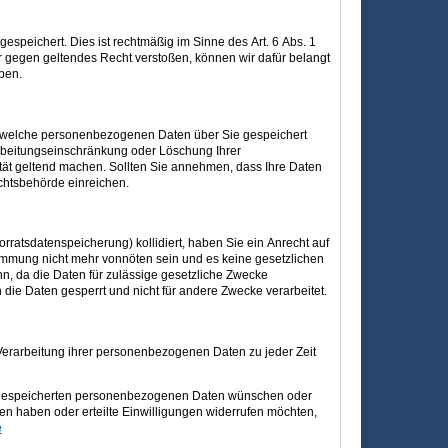
espeichert. Dies ist rechtmäßig im Sinne des Art. 6 Abs. 1
ar gegen geltendes Recht verstoßen, können wir dafür belangt
ben.
n, welche personenbezogenen Daten über Sie gespeichert
rbeitungseinschränkung oder Löschung Ihrer
ität geltend machen. Sollten Sie annehmen, dass Ihre Daten
chtsbehörde einreichen.
orratsdatenspeicherung) kollidiert, haben Sie ein Anrecht auf
timmung nicht mehr vonnöten sein und es keine gesetzlichen
n, da die Daten für zulässige gesetzliche Zwecke
 die Daten gesperrt und nicht für andere Zwecke verarbeitet.
erarbeitung ihrer personenbezogenen Daten zu jeder Zeit
on gespeicherten personenbezogenen Daten wünschen oder
 haben oder erteilte Einwilligungen widerrufen möchten,
e