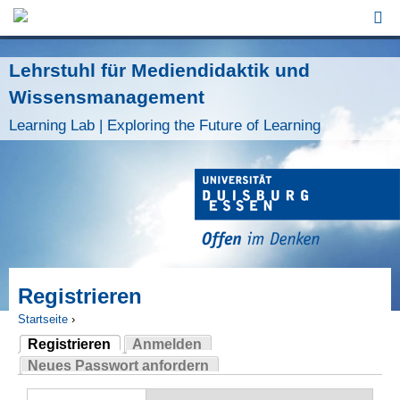
Jump to Navigation
Lehrstuhl für Mediendidaktik und
Wissensmanagement
Learning Lab | Exploring the Future of Learning
Registrieren
Startseite
›
Registrieren
Anmelden
Sie sind hier
(aktiver Reiter)
Neues Passwort anfordern
Haupt-Reiter