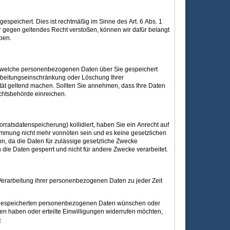
espeichert. Dies ist rechtmäßig im Sinne des Art. 6 Abs. 1
ar gegen geltendes Recht verstoßen, können wir dafür belangt
ben.
n, welche personenbezogenen Daten über Sie gespeichert
rbeitungseinschränkung oder Löschung Ihrer
ität geltend machen. Sollten Sie annehmen, dass Ihre Daten
chtsbehörde einreichen.
orratsdatenspeicherung) kollidiert, haben Sie ein Anrecht auf
timmung nicht mehr vonnöten sein und es keine gesetzlichen
n, da die Daten für zulässige gesetzliche Zwecke
 die Daten gesperrt und nicht für andere Zwecke verarbeitet.
erarbeitung ihrer personenbezogenen Daten zu jeder Zeit
on gespeicherten personenbezogenen Daten wünschen oder
 haben oder erteilte Einwilligungen widerrufen möchten,
e