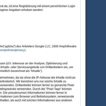
.de, ist eine Registrierung mit einem persönlichen Login
bezogene Angaben erhoben werden:
("ReCaptcha") des Anbieters Google LLC, 1600 Amphitheatre
om/policies/privacy/
,
sen (d.h. Interesse an der Analyse, Optimierung und
 Inhalts- oder Serviceangebote von Drittanbietern ein, um
eitlich bezeichnet als “Inhalte”).
wahrnehmen, da sie ohne die IP-Adresse die Inhalte nicht an
 erforderlich. Wir bemühen uns nur solche Inhalte zu
 verwenden. Drittanbieter können ferner so genannte Pixel-
rketingzwecke verwenden. Durch die "Pixel-Tags" können
en. Die pseudonymen Informationen können ferner in
ormationen zum Browser und Betriebssystem, verweisende
alten, als auch mit solchen Informationen aus anderen