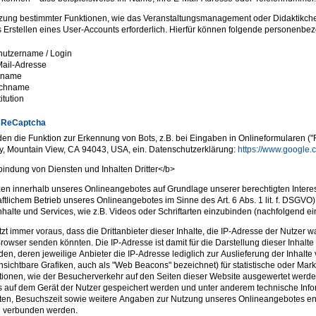
zung bestimmter Funktionen, wie das Veranstaltungsmanagement oder Didaktikcheck
 Erstellen eines User-Accounts erforderlich. Hierfür können folgende personen
utzername / Login
ail-Adresse
rname
chname
titution
 ReCaptcha
den die Funktion zur Erkennung von Bots, z.B. bei Eingaben in Onlineformularen 
, Mountain View, CA 94043, USA, ein. Datenschutzerklärung:
https://www.google.c
indung von Diensten und Inhalten Dritter</b>
zen innerhalb unseres Onlineangebotes auf Grundlage unserer berechtigten Interes
aftlichem Betrieb unseres Onlineangebotes im Sinne des Art. 6 Abs. 1 lit. f. DSGVO)
nhalte und Services, wie z.B. Videos oder Schriftarten einzubinden (nachfolgend einh
tzt immer voraus, dass die Drittanbieter dieser Inhalte, die IP-Adresse der Nutzer 
rowser senden könnten. Die IP-Adresse ist damit für die Darstellung dieser Inhalte
en, deren jeweilige Anbieter die IP-Adresse lediglich zur Auslieferung der Inhalte
nsichtbare Grafiken, auch als "Web Beacons" bezeichnet) für statistische oder Ma
tionen, wie der Besucherverkehr auf den Seiten dieser Website ausgewertet werd
 auf dem Gerät der Nutzer gespeichert werden und unter anderem technische Inf
en, Besuchszeit sowie weitere Angaben zur Nutzung unseres Onlineangebotes enth
n verbunden werden.