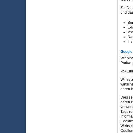
Zur Nut
und das
Ben
E-M
Vo
Na
Ins
Google
Wir bin
Parkway
<b>Einb
Wir set
wirtsch
deren I
Dies se
deren B
verwend
Tags (u
Informa
Cookies
Webseit
Quelle