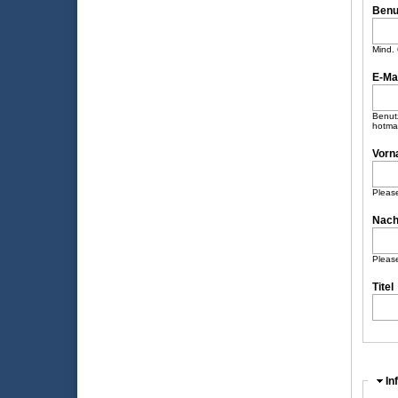
Benu
Mind. 
E-Ma
Benutz
hotma
Vorn
Please
Nach
Please
Titel
Au
In