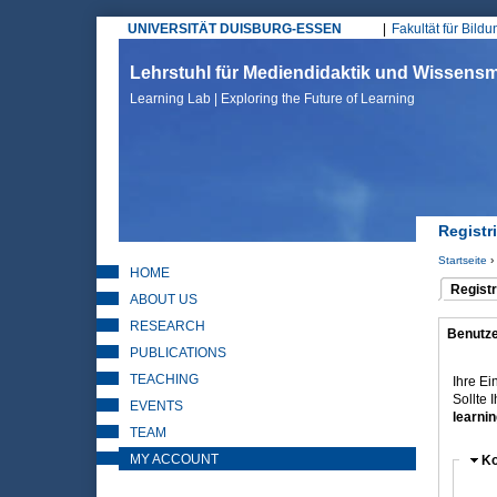
UNIVERSITÄT DUISBURG-ESSEN
Fakultät für Bild
Hauptmenü
Lehrstuhl für Mediendidaktik und Wissen
Learning Lab | Exploring the Future of Learning
Registr
Startseite
›
HOME
Sie sin
Registr
ABOUT US
(aktiver 
Haupt
RESEARCH
Benutze
(aktiver 
PUBLICATIONS
Kont
TEACHING
Ihre Ei
Sollte 
EVENTS
learnin
TEAM
MY ACCOUNT
Au
Ko