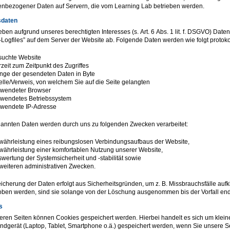
nbezogener Daten auf Servern, die vom Learning Lab betrieben werden.
sdaten
eben aufgrund unseres berechtigten Interesses (s. Art. 6 Abs. 1 lit. f. DSGVO) Date
-Logfiles” auf dem Server der Website ab. Folgende Daten werden wie folgt protokol
uchte Website
zeit zum Zeitpunkt des Zugriffes
ge der gesendeten Daten in Byte
lle/Verweis, von welchem Sie auf die Seite gelangten
wendeter Browser
wendetes Betriebssystem
wendete IP-Adresse
annten Daten werden durch uns zu folgenden Zwecken verarbeitet:
ährleistung eines reibungslosen Verbindungsaufbaus der Website,
ährleistung einer komfortablen Nutzung unserer Website,
wertung der Systemsicherheit und -stabilität sowie
weiteren administrativen Zwecken.
icherung der Daten erfolgt aus Sicherheitsgründen, um z. B. Missbrauchsfälle a
ben werden, sind sie solange von der Löschung ausgenommen bis der Vorfall endgül
s
eren Seiten können Cookies gespeichert werden. Hierbei handelt es sich um kleine 
ndgerät (Laptop, Tablet, Smartphone o.ä.) gespeichert werden, wenn Sie unsere S