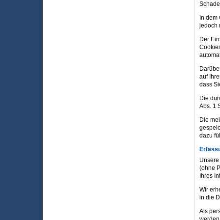
Schaden
In dem 
jedoch n
Der Ein
Cookies
automat
Darüber
auf Ihr
dass Si
Die dur
Abs. 1 S
Die mei
gespeic
dazu fü
Erfass
Unsere 
(ohne P
Ihres I
Wir erh
in die 
Als per
werden 