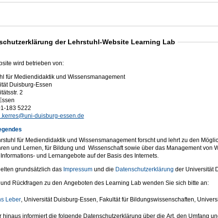
schutzerklärung der Lehrstuhl-Website Learning Lab
site wird betrieben von:
hl für Mediendidaktik und Wissensmanagement
ität Duisburg-Essen
tätsstr. 2
Essen
01-183 5222
.kerres@uni-duisburg-essen.de
egendes
rstuhl für Mediendidaktik und Wissensmanagement forscht und lehrt zu den Möglichk
ren und Lernen, für Bildung und Wissenschaft sowie über das Management von Wi
e Informations- und Lernangebote auf der Basis des Internets.
elten grundsätzlich das
Impressum
und die
Datenschutzerklärung
der Universität 
 und Rückfragen zu den Angeboten des Learning Lab wenden Sie sich bitte an:
s Leber
, Universität Duisburg-Essen, Fakultät für Bildungswissenschaften, Universi
 hinaus informiert die folgende Datenschutzerklärung über die Art, den Umfang