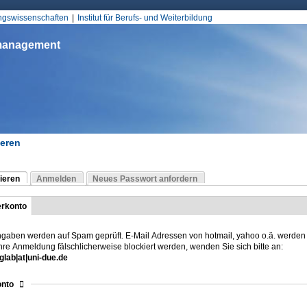
Jump to Navigation
ungswissenschaften
Institut für Berufs- und Weiterbildung
smanagement
ieren
d hier
ieren
Anmelden
Neues Passwort anfordern
Reiter)
-Reiter
rkonto
Reiter)
o
ngaben werden auf Spam geprüft. E-Mail Adressen von hotmail, yahoo o.ä. werden 
Ihre Anmeldung fälschlicherweise blockiert werden, wenden Sie sich bitte an:
glab|at|uni-due.de
sblenden
nto