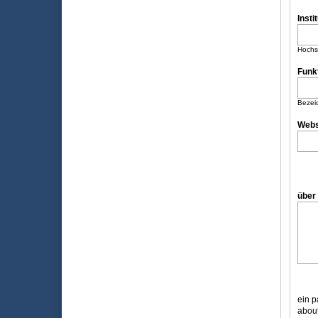
Insti
Hochsc
Funk
Bezeic
Webs
ein p
about