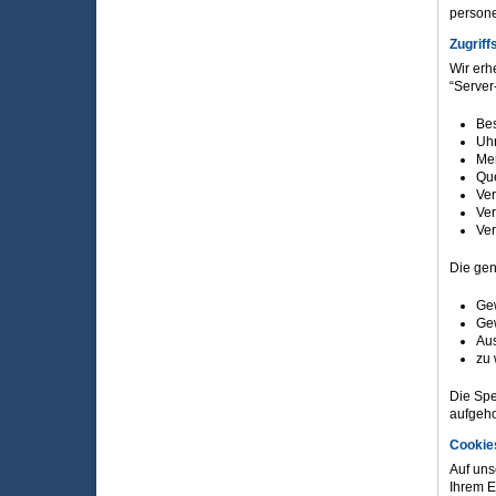
persone
Zugriff
Wir erh
“Server
Bes
Uhr
Men
Que
Ver
Ver
Ver
Die gen
Gew
Gew
Aus
zu 
Die Spe
aufgeho
Cookie
Auf uns
Ihrem E