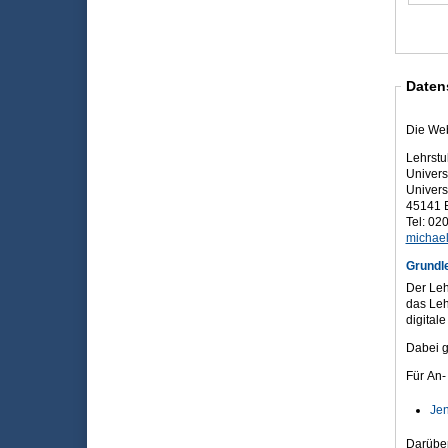
Daten
Die Web
Lehrstu
Univers
Universi
45141 
Tel: 02
michael
Grundl
Der Leh
das Leh
digital
Dabei g
Für An-
Jen
Darüber