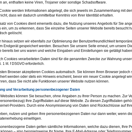
 an, enthalten keine Viren, Trojaner oder sonstige Schadsoftware.
Cookie werden Informationen abgelegt, die sich jeweils im Zusammenhang mit dem
icht, dass wir dadurch unmittelbar Kenntnis von Ihrer Identität erhalten.
satz von Cookies dient einerseits dazu, die Nutzung unseres Angebots für Sie an
 ein, um zu erkennen, dass Sie einzelne Seiten unserer Website bereits besucht 
isch gelöscht.
 hinaus setzen wir ebenfalls zur Optimierung der Benutzerfreundlichkeit temporäre
em Endgerät gespeichert werden. Besuchen Sie unsere Seite erneut, um unsere Di
e bereits bei uns waren und welche Eingaben und Einstellungen sie getätigt habe
ch Cookies verarbeiteten Daten sind für die genannten Zwecke zur Wahrung unserer 
. 1 lit. f DSGVO erforderlich.
sten Browser akzeptieren Cookies automatisch. Sie können Ihren Browser jedoch 
hert werden oder stets ein Hinweis erscheint, bevor ein neuer Cookie angelegt wi
hren, dass Sie nicht alle Funktionen unserer Website nutzen können.
ung und Verarbeitung personenbezogener Daten
Websites können Sie besuchen, ohne Angaben zu Ihrer Person zu machen. Zur Ve
ersonenbezug) Ihre Zugriffsdaten auf diese Website. Zu diesen Zugriffsdaten gehö
nternet-Providers. Durch eine Anonymisierung von Daten sind Rückschlüsse auf Ihr
eben, nutzen und geben Ihre personenbezogenen Daten nur dann weiter, wenn dies 
Datenerhebung einwilligen.
sonenbezogene Daten gelten sämtliche Informationen, welche dazu dienen, Ihre P
können – also beispielsweise Ihr Name, Ihre E-Mail-Adresse oder Telefonnummer.