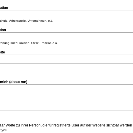
tution
hule, Arbeitsstelle, Unternehmen, o.ä.
tion
hnung Ihrer Funktion, Stelle, Position o.ä.
ite
über mich (about me)
aar Worte zu Ihrer Person, die für registrierte User auf der Website sichtbar werd
 you.