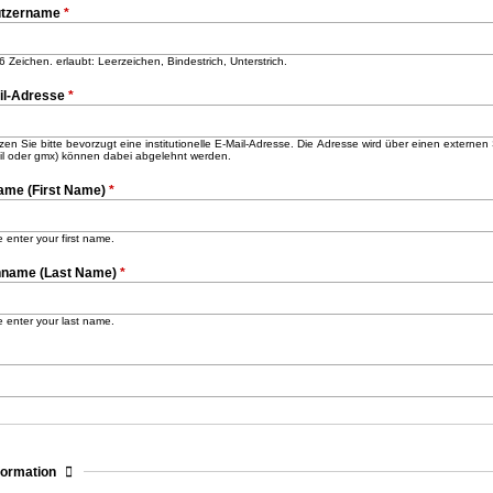
tzername
*
6 Zeichen. erlaubt: Leerzeichen, Bindestrich, Unterstrich.
il-Adresse
*
en Sie bitte bevorzugt eine institutionelle E-Mail-Adresse. Die Adresse wird über einen externe
il oder gmx) können dabei abgelehnt werden.
ame (First Name)
*
 enter your first name.
name (Last Name)
*
 enter your last name.
sblenden
formation