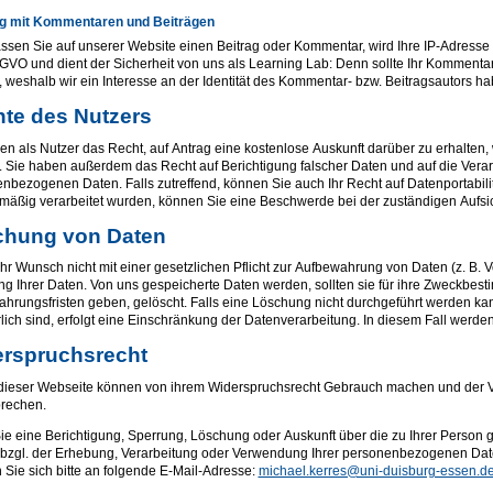
 mit Kommentaren und Beiträgen
assen Sie auf unserer Website einen Beitrag oder Kommentar, wird Ihre IP-Adresse g
 DSGVO und dient der Sicherheit von uns als Learning Lab: Denn sollte Ihr Komment
 weshalb wir ein Interesse an der Identität des Kommentar- bzw. Beitragsautors ha
te des Nutzers
en als Nutzer das Recht, auf Antrag eine kostenlose Auskunft darüber zu erhalte
 Sie haben außerdem das Recht auf Berichtigung falscher Daten und auf die Vera
nbezogenen Daten. Falls zutreffend, können Sie auch Ihr Recht auf Datenportabil
mäßig verarbeitet wurden, können Sie eine Beschwerde bei der zuständigen Aufsi
chung von Daten
Ihr Wunsch nicht mit einer gesetzlichen Pflicht zur Aufbewahrung von Daten (z. B. V
g Ihrer Daten. Von uns gespeicherte Daten werden, sollten sie für ihre Zweckbes
hrungsfristen geben, gelöscht. Falls eine Löschung nicht durchgeführt werden kan
rlich sind, erfolgt eine Einschränkung der Datenverarbeitung. In diesem Fall werden
rspruchsrecht
dieser Webseite können von ihrem Widerspruchsrecht Gebrauch machen und der V
rechen.
e eine Berichtigung, Sperrung, Löschung oder Auskunft über die zu Ihrer Pers
bzgl. der Erhebung, Verarbeitung oder Verwendung Ihrer personenbezogenen Daten
Sie sich bitte an folgende E-Mail-Adresse:
michael.kerres@uni-duisburg-essen.d