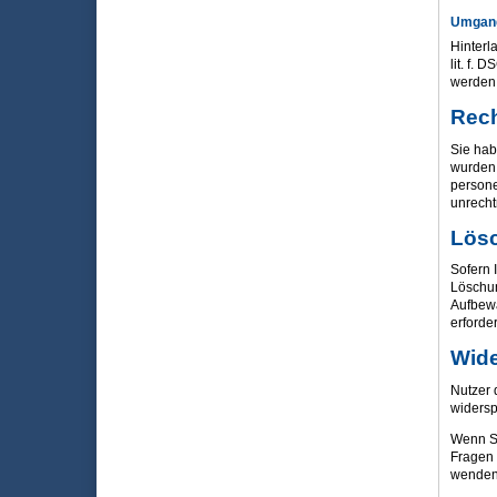
Umgang
Hinterl
lit. f.
werden,
Rech
Sie hab
wurden.
persone
unrecht
Lös
Sofern 
Löschun
Aufbewa
erforde
Wide
Nutzer 
widersp
Wenn Si
Fragen 
wenden 