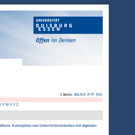
1 Items:
BibTeX
RTF
RIS
U
V
W
X
Y
Z
attform. Konzeption von Unterrichtseinheiten mit digitalen