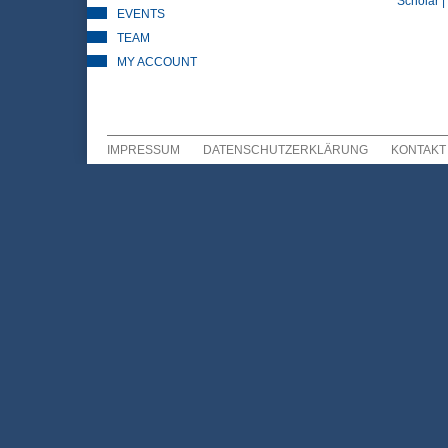
Scholar |
EVENTS
TEAM
MY ACCOUNT
IMPRESSUM
DATENSCHUTZERKLÄRUNG
KONTAKT
Sekundär Menü