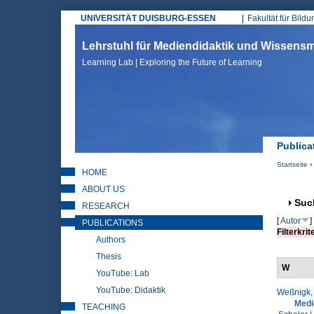
UNIVERSITÄT DUISBURG-ESSEN
Fakultät für Bild
Hauptmenü
Lehrstuhl für Mediendidaktik und Wissen
Learning Lab | Exploring the Future of Learning
Publica
Startseite
›
HOME
Sie sin
ABOUT US
Anz
Suc
RESEARCH
[
Autor
]
PUBLICATIONS
Filterkrit
Authors
Thesis
W
YouTube: Lab
YouTube: Didaktik
Weßnigk, 
Medi
TEACHING