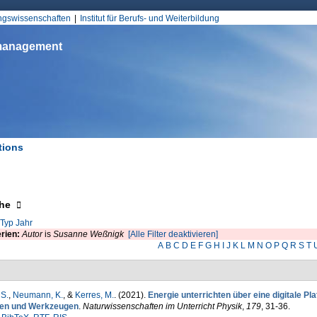
Jump to Navigation
ungswissenschaften
Institut für Berufs- und Weiterbildung
smanagement
tions
d hier
eigen
he
Typ
Jahr
erien:
Autor
is
Susanne Weßnigk
[Alle Filter deaktivieren]
A
B
C
D
E
F
G
H
I
J
K
L
M
N
O
P
Q
R
S
T
S.
,
Neumann, K.
, &
Kerres, M.
. (2021).
Energie unterrichten über eine digitale Pl
en und Werkzeugen
.
Naturwissenschaften im Unterricht Physik
,
179
, 31-36.