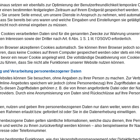
inaus setzen wir ebenfalls zur Optimierung der Benutzerfreundlichkeit temporäre 
für einen bestimmten festgelegten Zeitraum auf Ihrem Endgerät gespeichert werden.
Sie unsere Seite erneut, um unsere Dienste in Anspruch zu nehmen, wird automat
dass Sie bereits bei uns waren und welche Eingaben und Einstellungen sie getätig
nicht noch einmal eingeben zu müssen.
 Cookies verarbeiteten Daten sind für die genannten Zwecke zur Wahrung unserer
en Interessen sowie der Dritter nach Art. 6 Abs. 1 S. 1 lit. f DSGVO erforderlich.
en Browser akzeptieren Cookies automatisch. Sie können Ihren Browser jedoch so
eren, dass keine Cookies auf Ihrem Computer gespeichert werden oder stets ein H
, bevor ein neuer Cookie angelegt wird. Die vollständige Deaktivierung von Cooki
zu führen, dass Sie nicht alle Funktionen unserer Website nutzen können.
g und Verarbeitung personenbezogener Daten
ebsites können Sie besuchen, ohne Angaben zu Ihrer Person zu machen. Zur Ver
nline-Angebotes speichern wir jedoch (ohne Personenbezug) Ihre Zugriffsdaten a
Zu diesen Zugriffsdaten gehören z. B. die von Ihnen angeforderte Datei oder der N
Providers. Durch eine Anonymisierung von Daten sind Rückschlüsse auf Ihre Person
en, nutzen und geben Ihre personenbezogenen Daten nur dann weiter, wenn dies
hen Rahmen erlaubt bzw. gefordert ist oder Sie in die Datenerhebung einwilligen.
nenbezogene Daten gelten sämtliche Informationen, welche dazu dienen, Ihre Per
 und welche zu Ihnen zurückverfolgt werden können – also beispielsweise Ihr Na
resse oder Telefonnummer.
ng bestimmter Funktionen, wie das Veranstaltungsmanagement oder Didaktikcheck.