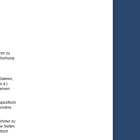
ren zu
Löschung
Dateien,
o.ä.)
keinen
pezifisch
enntnis
nehmer zu
ne Seiten
tisch