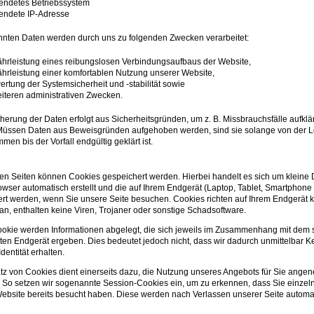
endetes Betriebssystem
endete IP-Adresse
nten Daten werden durch uns zu folgenden Zwecken verarbeitet:
rleistung eines reibungslosen Verbindungsaufbaus der Website,
rleistung einer komfortablen Nutzung unserer Website,
rtung der Systemsicherheit und -stabilität sowie
iteren administrativen Zwecken.
herung der Daten erfolgt aus Sicherheitsgründen, um z. B. Missbrauchsfälle aufklä
Müssen Daten aus Beweisgründen aufgehoben werden, sind sie solange von der 
en bis der Vorfall endgültig geklärt ist.
en Seiten können Cookies gespeichert werden. Hierbei handelt es sich um kleine 
rowser automatisch erstellt und die auf Ihrem Endgerät (Laptop, Tablet, Smartphone 
rt werden, wenn Sie unsere Seite besuchen. Cookies richten auf Ihrem Endgerät 
n, enthalten keine Viren, Trojaner oder sonstige Schadsoftware.
okie werden Informationen abgelegt, die sich jeweils im Zusammenhang mit dem s
ten Endgerät ergeben. Dies bedeutet jedoch nicht, dass wir dadurch unmittelbar K
Identität erhalten.
tz von Cookies dient einerseits dazu, die Nutzung unseres Angebots für Sie ange
. So setzen wir sogenannte Session-Cookies ein, um zu erkennen, dass Sie einzel
ebsite bereits besucht haben. Diese werden nach Verlassen unserer Seite automa