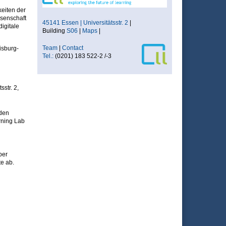
eiten der
ssenschaft
45141 Essen | Universitätsstr. 2
|
igitale
Building
S06
|
Maps
|
Team
|
Contact
isburg-
Tel.:
(0201) 183 522-2 /-3
str. 2,
 den
rning Lab
ber
te ab.