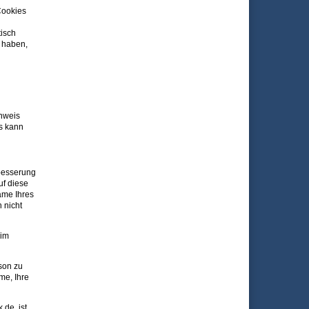
Cookies
isch
t haben,
inweis
es kann
besserung
uf diese
ame Ihres
 nicht
 im
son zu
me, Ihre
de, ist