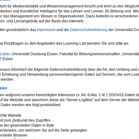
tuhl für Mediendidaktik und Wissensmanagement forscht und lehrt zu den Möglichk
 Medien und Künstlicher Intelligenz für das Lehren und Lernen, für Bildung und Wi
r das Management von Wissen in Organisationen. Dazu betreibt es verschiedene d
ons- und Lernangebote auf der Basis des Internets.
ten grundsätzlich das
Impressum
und die
Datenschutzerklärung
der Universität Du
nd Rückfragen zu den Angeboten des Learning Lab wenden Sie sich bitte an:
 Leber
, Universität Duisburg-Essen, Fakultät für Bildungswissenschaften, Universitäts
7 Essen
inaus informiert die folgende Datenschutzerklärung über die Art, den Umfang und
r Erhebung und Verwendung personenbezogener Daten auf Servern, die vom Lea
 werden.
aten
en aufgrund unseres berechtigten Interesses (s. Art. 6 Abs. 1 lit. f. DSGVO) Daten ü
auf die Website und speichern diese als “Server-Logfiles” auf dem Server der Websi
Daten werden wie folgt protokolliert:
chte Website
it zum Zeitpunkt des Zugriffes
e der gesendeten Daten in Byte
e/Verweis, von welchem Sie auf die Seite gelangten
endeter Browser