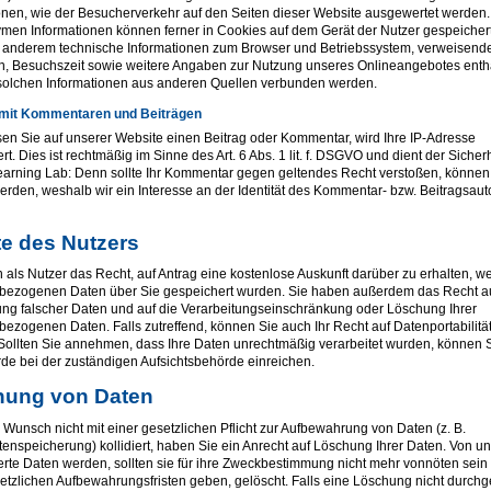
onen, wie der Besucherverkehr auf den Seiten dieser Website ausgewertet werden.
en Informationen können ferner in Cookies auf dem Gerät der Nutzer gespeicher
 anderem technische Informationen zum Browser und Betriebssystem, verweisend
, Besuchszeit sowie weitere Angaben zur Nutzung unseres Onlineangebotes entha
solchen Informationen aus anderen Quellen verbunden werden.
it Kommentaren und Beiträgen
sen Sie auf unserer Website einen Beitrag oder Kommentar, wird Ihre IP-Adresse
t. Dies ist rechtmäßig im Sinne des Art. 6 Abs. 1 lit. f. DSGVO und dient der Sicher
earning Lab: Denn sollte Ihr Kommentar gegen geltendes Recht verstoßen, können 
erden, weshalb wir ein Interesse an der Identität des Kommentar- bzw. Beitragsaut
e des Nutzers
 als Nutzer das Recht, auf Antrag eine kostenlose Auskunft darüber zu erhalten, w
bezogenen Daten über Sie gespeichert wurden. Sie haben außerdem das Recht a
ung falscher Daten und auf die Verarbeitungseinschränkung oder Löschung Ihrer
ezogenen Daten. Falls zutreffend, können Sie auch Ihr Recht auf Datenportabilität
ollten Sie annehmen, dass Ihre Daten unrechtmäßig verarbeitet wurden, können S
e bei der zuständigen Aufsichtsbehörde einreichen.
hung von Daten
r Wunsch nicht mit einer gesetzlichen Pflicht zur Aufbewahrung von Daten (z. B.
tenspeicherung) kollidiert, haben Sie ein Anrecht auf Löschung Ihrer Daten. Von un
rte Daten werden, sollten sie für ihre Zweckbestimmung nicht mehr vonnöten sein
etzlichen Aufbewahrungsfristen geben, gelöscht. Falls eine Löschung nicht durchg