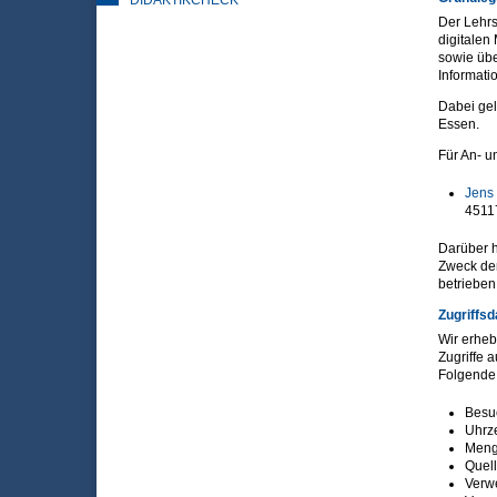
DIDAKTIKCHECK
Der Lehrs
digitalen
sowie übe
Informati
Dabei gel
Essen.
Für An- u
Jens
4511
Darüber h
Zweck de
betrieben
Zugriffsd
Wir erheb
Zugriffe 
Folgende 
Besu
Uhrze
Meng
Quell
Verw