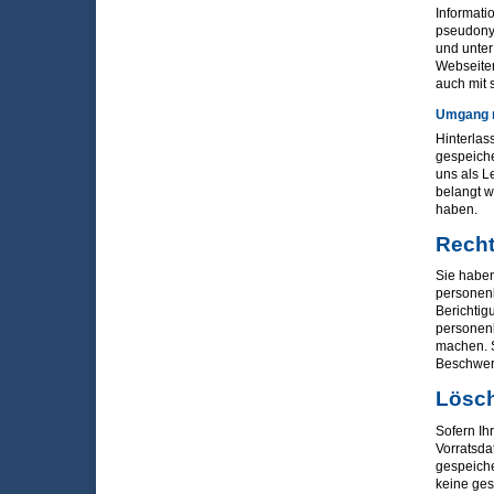
Informati
pseudonym
und unter
Webseiten
auch mit 
Umgang m
Hinterlas
gespeicher
uns als L
belangt w
haben.
Recht
Sie haben
personen
Berichtig
personenb
machen. S
Beschwerd
Lösc
Sofern Ih
Vorratsda
gespeiche
keine ges