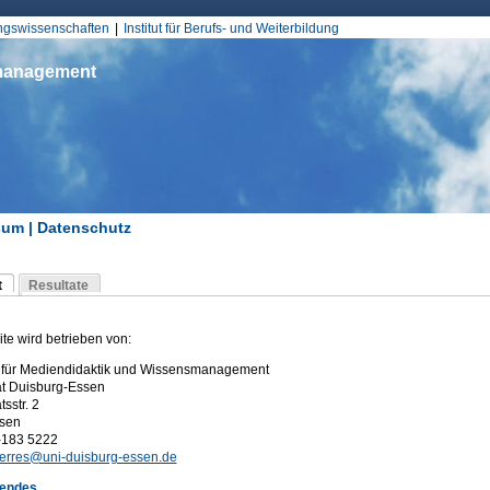
Jump to Navigation
ungswissenschaften
Institut für Berufs- und Weiterbildung
smanagement
um | Datenschutz
d hier
t
Resultate
Reiter)
-Reiter
te wird betrieben von:
l für Mediendidaktik und Wissensmanagement
ät Duisburg-Essen
tsstr. 2
ssen
-183 5222
kerres@uni-duisburg-essen.de
gendes