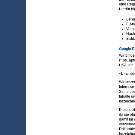
eine Regi
Hierfür 
Benu
E-Ma
Vorn
Nac
Insti
Google R
Wir binde
("ReCaptc
USA, ein.
<b>Einbin
Wir setze
Interesse
Sinne des 
Inhalte u
bezeichnet
Dies setz
da sie oh
damit für
verwenden
Drittanbi
bezeichne