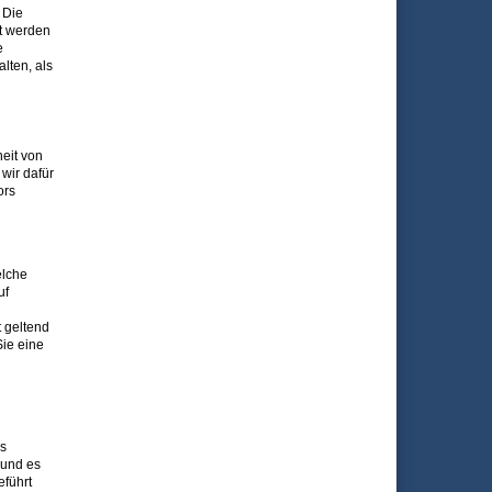
 Die
t werden
e
lten, als
heit von
wir dafür
ors
elche
uf
 geltend
ie eine
s
 und es
eführt