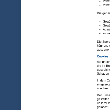
Verw
Verw
Die genan
Gewäh
Gewäh
Auswe
zu we
Die Speic
können. 
ausgenomm
Cookies
Auf unser
die Ihr B
gespeiche
Schaden a
In dem Co
eingesetz
von Ihrer 
Der Einsa
gestalten
unserer W
gelöscht.