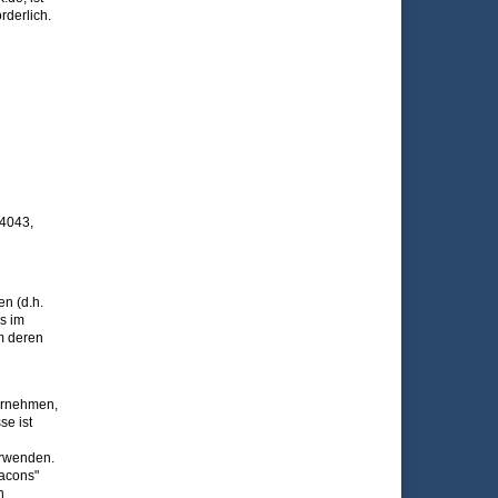
rderlich.
94043,
n (d.h.
s im
um deren
ahrnehmen,
se ist
erwenden.
eacons"
n