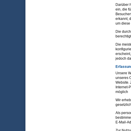
Darüber h
ein, die 
Besuchen 
erkannt, 
um diese 
Die durch
berechtigt
Die meist
konfiguri
erscheint
jedoch da
Erfassun
Unsere W
unseres O
Website. 
Internet-
möglich
Wir erheb
gesetzlic
Als perso
bestimmen
E-Mail-Ad
Zur Nutzu