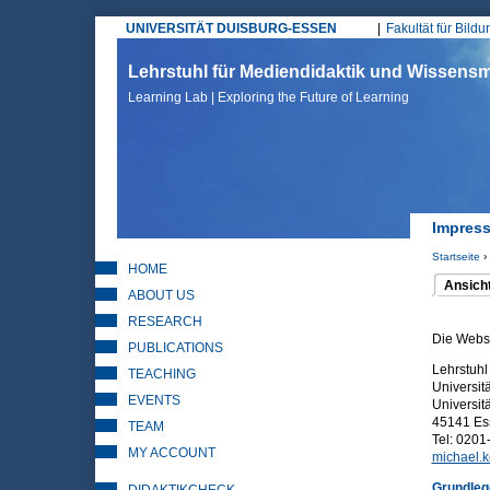
UNIVERSITÄT DUISBURG-ESSEN
Fakultät für Bild
Hauptmenü
Lehrstuhl für Mediendidaktik und Wissen
Learning Lab | Exploring the Future of Learning
Impress
Startseite
›
HOME
Sie sin
Ansich
ABOUT US
(aktiver 
Haupt
RESEARCH
Die Websi
PUBLICATIONS
Lehrstuh
TEACHING
Universit
EVENTS
Universitä
45141 E
TEAM
Tel: 0201
MY ACCOUNT
michael.
Grundle