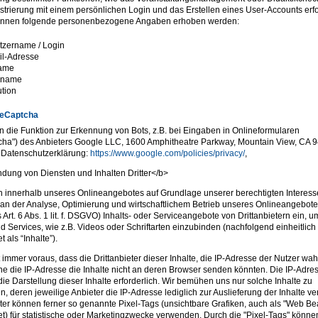
strierung mit einem persönlichen Login und das Erstellen eines User-Accounts erfo
können folgende personenbezogene Angaben erhoben werden:
tzername / Login
il-Adresse
ame
hname
tution
eCaptcha
n die Funktion zur Erkennung von Bots, z.B. bei Eingaben in Onlineformularen
ha") des Anbieters Google LLC, 1600 Amphitheatre Parkway, Mountain View, CA 
 Datenschutzerklärung:
https://www.google.com/policies/privacy/
,
dung von Diensten und Inhalten Dritter</b>
n innerhalb unseres Onlineangebotes auf Grundlage unserer berechtigten Interesse
 an der Analyse, Optimierung und wirtschaftlichem Betrieb unseres Onlineangebote
Art. 6 Abs. 1 lit. f. DSGVO) Inhalts- oder Serviceangebote von Drittanbietern ein, 
nd Services, wie z.B. Videos oder Schriftarten einzubinden (nachfolgend einheitlich
 als “Inhalte”).
t immer voraus, dass die Drittanbieter dieser Inhalte, die IP-Adresse der Nutzer w
ne die IP-Adresse die Inhalte nicht an deren Browser senden könnten. Die IP-Adres
 die Darstellung dieser Inhalte erforderlich. Wir bemühen uns nur solche Inhalte zu
, deren jeweilige Anbieter die IP-Adresse lediglich zur Auslieferung der Inhalte v
eter können ferner so genannte Pixel-Tags (unsichtbare Grafiken, auch als "Web B
t) für statistische oder Marketingzwecke verwenden. Durch die "Pixel-Tags" könne