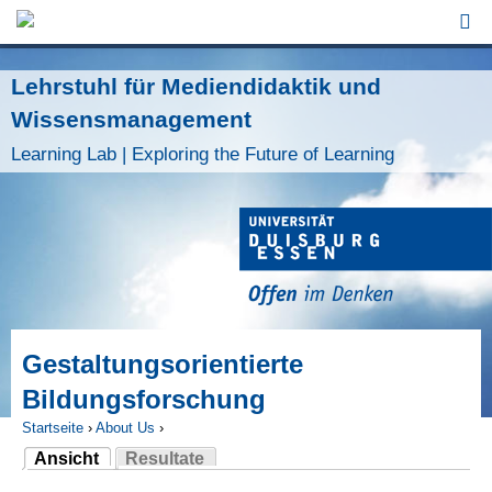
Jump to Navigation
Lehrstuhl für Mediendidaktik und
Wissensmanagement
Learning Lab | Exploring the Future of Learning
Gestaltungsorientierte
Bildungsforschung
Startseite
›
About Us
›
Ansicht
Resultate
Sie sind hier
(aktiver Reiter)