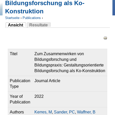
Bildungsforschung als Ko-
Konstruktion
Startseite
›
Publications
›
Ansicht
Resultate
Sie sind hier
(aktiver Reiter)
Haupt-Reiter
Titel
Zum Zusammenwirken von
Bildungsforschung und
Bildungspraxis: Gestaltungsorientierte
Bildungsforschung als Ko-Konstruktion
Publication
Journal Article
Type
Year of
2022
Publication
Authors
Kerres, M
,
Sander, PC
,
Waffner, B