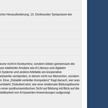
licher Herausforderung. 10. Dortmunder Symposium der
theorie nicht in Konkurrenz, sondern bilden gemeinsam die
e etablierter Ansätze wie AI Literacy und digitaler
KI-Systeme und andere Artefakte als kooperative
 Netzwerke verstanden, in denen nicht nur Menschen, sondern
Eine „Didaktik verteilter Kompetenz“ fragt danach, wer was
tsteht. Diskutiert wird, wie eine relationale Bildungstheorie
einer posthumanistischen Sicht auf Bildung mit Blick auf die
staltbarkeit von KI-basierten Anwendungen aufgezeigt.