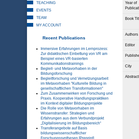
TEACHING
Year of
Publicat
EVENTS
TEAM
Book Tit
MY ACCOUNT
Authors
Recent Publications
Editor
Immersive Erfahrungen im Lernprozess:
Zur didaktischen Einbettung von VR am
Publish
Beispiel eines VR-basierten
Kommunikationstrainings
City
Begleit- und Metavorhaben in der
Bildungsforschung
Abstract
Begleitforschung und Vernetzungsarbeit
im Metavorhaben "Kulturelle Bildung in
gesellschaftlichen Transformationen"
Zum Zusammenwirken von Forschung und
Praxis. Kooperative Handlungspraktiken
im Kontext digitaler Bildungsprojekte
Die Rolle von Metavorhaben im
Wissenstransfer: Strategien und
Erfahrungen aus dem Verbundprojekt
„Digitalisierung im Bildungsbereich“
Transferangebote auf Basis
bildungswissenschaftlicher
Forschungssynthesen [Preprint]