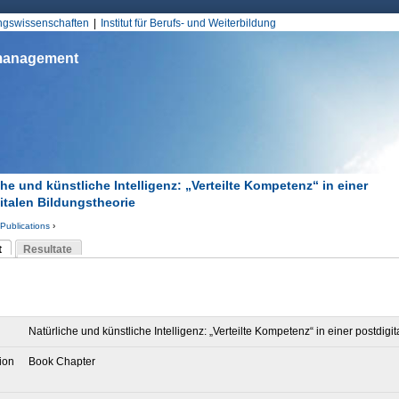
Jump to Navigation
ungswissenschaften
Institut für Berufs- und Weiterbildung
smanagement
che und künstliche Intelligenz: „Verteilte Kompetenz“ in einer
italen Bildungstheorie
Publications
›
d hier
t
Resultate
Reiter)
-Reiter
Natürliche und künstliche Intelligenz: „Verteilte Kompetenz“ in einer postdigi
ion
Book Chapter