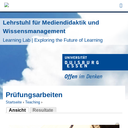
Jump to Navigation
Lehrstuhl für Mediendidaktik und
Wissensmanagement
Learning Lab | Exploring the Future of Learning
Prüfungsarbeiten
Startseite
›
Teaching
›
Ansicht
Resultate
Sie sind hier
(aktiver Reiter)
Haupt-Reiter