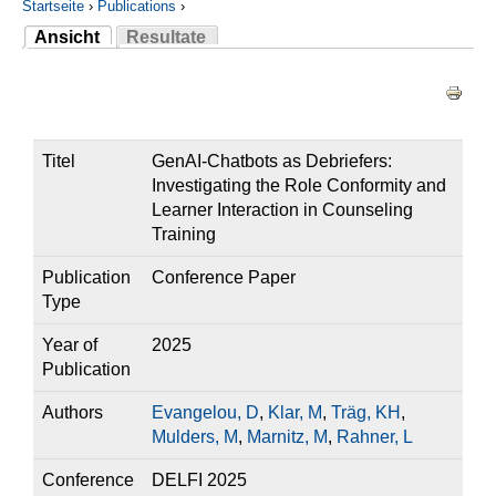
Startseite
›
Publications
›
Ansicht
Resultate
Sie sind hier
(aktiver Reiter)
Haupt-Reiter
Titel
GenAI-Chatbots as Debriefers:
Investigating the Role Conformity and
Learner Interaction in Counseling
Training
Publication
Conference Paper
Type
Year of
2025
Publication
Authors
Evangelou, D
,
Klar, M
,
Träg, KH
,
Mulders, M
,
Marnitz, M
,
Rahner, L
Conference
DELFI 2025