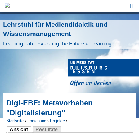
Jump to Navigation
Lehrstuhl für Mediendidaktik und
Wissensmanagement
Learning Lab | Exploring the Future of Learning
Digi-EBF: Metavorhaben
"Digitalisierung"
Startseite
›
Forschung
›
Projekte
›
Ansicht
Resultate
Sie sind hier
(aktiver Reiter)