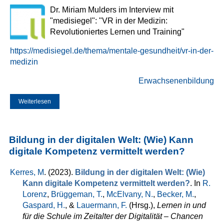
Dr. Miriam Mulders im Interview mit
"medisiegel": "VR in der Medizin:
Revolutioniertes Lernen und Training"
https://medisiegel.de/thema/mentale-gesundheit/vr-in-der-
medizin
Erwachsenenbildung
Weiterlesen
über Interview mit Miriam Mulders: Virtual Reality in der
Medizin
Bildung in der digitalen Welt: (Wie) Kann
digitale Kompetenz vermittelt werden?
Kerres, M
. (2023).
Bildung in der digitalen Welt: (Wie)
Kann digitale Kompetenz vermittelt werden?
. In
R.
Lorenz
,
Brüggeman, T.
,
McElvany, N.
,
Becker, M.
,
Gaspard, H.
, &
Lauermann, F.
(Hrsg.)
,
Lernen in und
für die Schule im Zeitalter der Digitalität – Chancen