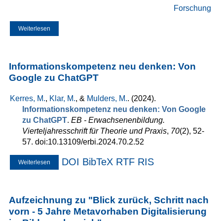
Forschung
Weiterlesen
über Interview mit Michael Kerres im Deutschlandfunk
Informationskompetenz neu denken: Von
Google zu ChatGPT
Kerres, M.
,
Klar, M.
, &
Mulders, M.
. (2024).
Informationskompetenz neu denken: Von Google
zu ChatGPT
.
EB - Erwachsenenbildung.
Vierteljahresschrift für Theorie und Praxis
,
70
(2), 52-
57. doi:10.13109/erbi.2024.70.2.52
DOI
BibTeX
RTF
RIS
Weiterlesen
über Informationskompetenz neu denken: Von Google zu
ChatGPT
Aufzeichnung zu "Blick zurück, Schritt nach
vorn - 5 Jahre Metavorhaben Digitalisierung