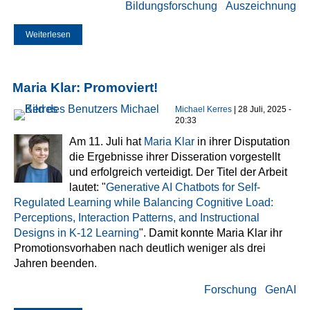
Bildungsforschung
Auszeichnung
Weiterlesen
über Katja Buntins erhält Promotionspreis der UDE
Maria Klar: Promoviert!
Michael Kerres
| 28 Juli, 2025 -
20:33
Am 11. Juli hat
Maria Klar
in ihrer Disputation
die Ergebnisse ihrer Disseration vorgestellt
und erfolgreich verteidigt. Der Titel der Arbeit
lautet: "
Generative AI Chatbots for Self-
Regulated Learning while Balancing Cognitive Load:
Perceptions, Interaction Patterns, and Instructional
Designs in K-12 Learning
". Damit konnte Maria Klar ihr
Promotionsvorhaben nach deutlich weniger als drei
Jahren beenden.
Forschung
GenAI