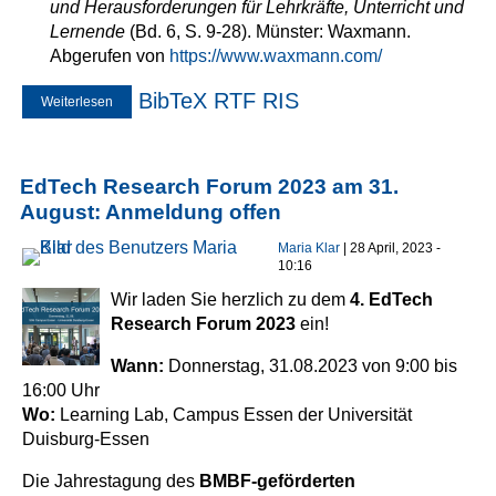
und Herausforderungen für Lehrkräfte, Unterricht und
Lernende
(Bd. 6, S. 9-28). Münster: Waxmann.
Abgerufen von
https://www.waxmann.com/
BibTeX
RTF
RIS
Weiterlesen
über Bildung in der digitalen Welt: (Wie) Kann digitale
Kompetenz vermittelt werden?
EdTech Research Forum 2023 am 31.
August: Anmeldung offen
Maria Klar
| 28 April, 2023 -
10:16
Wir laden Sie herzlich zu dem
4. EdTech
Research Forum 2023
ein!
Wann:
Donnerstag, 31.08.2023 von 9:00 bis
16:00 Uhr
Wo:
Learning Lab, Campus Essen der Universität
Duisburg-Essen
Die Jahrestagung des
BMBF-geförderten