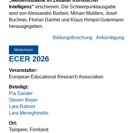
„Mediendidaktik im Zeitalter Künstlicher
Intelligenz“
erschienen. Die Schwerpunktausgabe
wird von Alessandro Barberi, Miriam Mulders, Josef
Buchner, Florian Danhel und Klaus Himpsl-Gutermann
herausgegeben.
Bildungsforschung
Ankündigung
Weiterlesen
über Call for Papers: Mediendidaktik im Zeitalter Künstlicher
Intelligenz
ECER 2026
Veranstalter:
European Educational Research Association
Beteiligt:
Pia Sander
Steven Beyer
Lara Rahner
Lara Meneghinello
Ort:
Tampere, Finnland