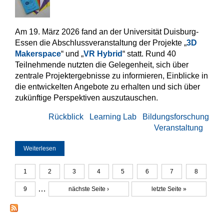
Am 19. März 2026 fand an der Universität Duisburg-
Essen die Abschlussveranstaltung der Projekte „
3D
Makerspace
“ und „
VR Hybrid
“ statt. Rund 40
Teilnehmende nutzten die Gelegenheit, sich über
zentrale Projektergebnisse zu informieren, Einblicke in
die entwickelten Angebote zu erhalten und sich über
zukünftige Perspektiven auszutauschen.
Rückblick
Learning Lab
Bildungsforschung
Veranstaltung
Weiterlesen
über Rückblick auf den Projektabschluss von 3D
Makerspace und VR Hybrid
1
2
3
4
5
6
7
8
Seiten
…
9
nächste Seite ›
letzte Seite »