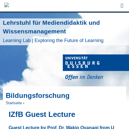
Jump to Navigation
Lehrstuhl für Mediendidaktik und
Wissensmanagement
Learning Lab | Exploring the Future of Learning
Bildungsforschung
Startseite
›
Sie sind hier
IZfB Guest Lecture
Guest Lecture by Prof. Dr. Wakio
Oyanagi
from U