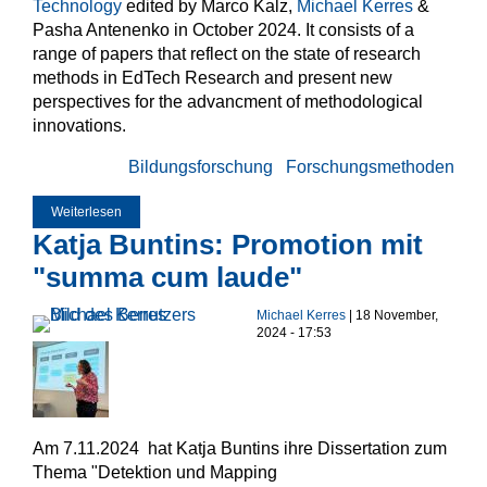
Technology
edited by Marco Kalz,
Michael Kerres
&
Pasha Antenenko in October 2024. It consists of a
range of papers that reflect on the state of research
methods in EdTech Research and present new
perspectives for the advancment of methodological
innovations.
Bildungsforschung
Forschungsmethoden
Weiterlesen
über ETR&D Special Issue: Methodologies for EdTech
Research
Katja Buntins: Promotion mit
"summa cum laude"
Michael Kerres
| 18 November,
2024 - 17:53
Am 7.11.2024 hat Katja Buntins ihre Dissertation zum
Thema "Detektion und Mapping