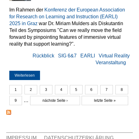
Im Rahmen der
Konferenz der European Association
for Research on Learning and Instruction (EARLI)
2025 in Graz
war Dr. Miriam Mulders als Diskutantin
Teil des Symposiums "Can we really move the field
forward by pinpointing features of immersive virtual
reality that support learning?".
Rückblick
SIG 6&7
EARLI
Virtual Reality
Veranstaltung
Weiterlesen
über Symposium bei der EARLI 2025: Pinpointing Features
of Immersive Virtual Reality
1
2
3
4
5
6
7
8
Seiten
…
9
nächste Seite ›
letzte Seite »
IMPRESSUM
DATENSCHUTZERKLÄRUNG