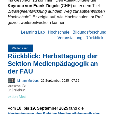
ins Gespräch zu kommen. Den Auftakt bildete die
Keynote von Frank Ziegele
(CHE) unter dem Titel
„
Strategieentwicklung auf dem Weg zur authentischen
Hochschule
“. Er zeigte auf, wie Hochschulen ihr Profil
gezielt weiterentwickeln können.
Learning Lab
Hochschule
Bildungsforschung
Veranstaltung
Rückblick
Weiterlesen
über Learning Lab beim Tag der Lehre 2025 der UDE
Rückblick: Herbsttagung der
Sektion Medienpädagogik an
der FAU
Miriam Mulders
| 22 September, 2025 - 07:52
Vom
18. bis 19. September 2025
fand die
Herbsttagung der Sektion
Medienpädagogik der