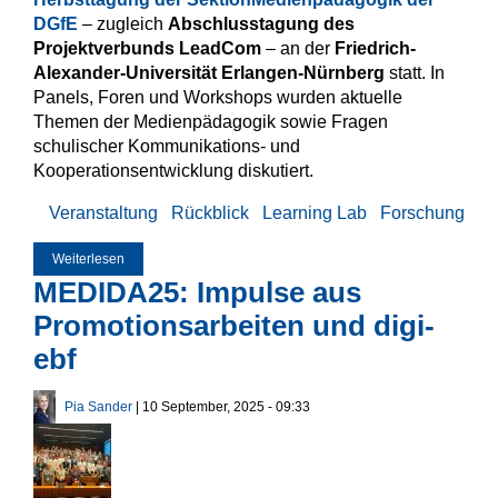
DGfE
– zugleich
Abschlusstagung des
Projektverbunds LeadCom
– an der
Friedrich-
Alexander-Universität Erlangen-Nürnberg
statt. In
Panels, Foren und Workshops wurden aktuelle
Themen der Medienpädagogik sowie Fragen
schulischer Kommunikations- und
Kooperationsentwicklung diskutiert.
Veranstaltung
Rückblick
Learning Lab
Forschung
Weiterlesen
über Rückblick: Herbsttagung der Sektion
Medienpädagogik an der FAU
MEDIDA25: Impulse aus
Promotionsarbeiten und digi-
ebf
Pia Sander
| 10 September, 2025 - 09:33