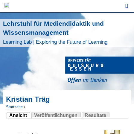
Jump to Navigation
Lehrstuhl für Mediendidaktik und
Wissensmanagement
Learning Lab | Exploring the Future of Learning
Kristian Träg
Startseite
›
Ansicht
Veröffentlichungen
Resultate
Sie sind hier
(aktiver Reiter)
Haupt-Reiter