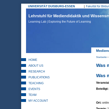
UNIVERSITÄT DUISBURG-ESSEN
Fakultät für Bild
Hauptmenü
Lehrstuhl für Mediendidaktik und Wissen
Learning Lab | Exploring the Future of Learning
Mediend
Startseite
›
HOME
Sie sin
Was m
ABOUT US
RESEARCH
Was m
PUBLICATIONS
Veranstal
TEACHING
Beteiligt
EVENTS
TEAM
MY ACCOUNT
Ort:
onlin
Termin:
1