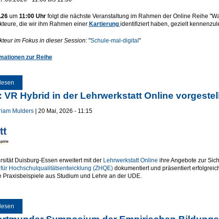
.26
um
11:00 Uhr
folgt die nächste Veranstaltung im Rahmen der Online Reihe "Was m
teure, die wir ihm Rahmen einer
Kartierung
identifiziert haben, gezielt kennenzul
teur im Fokus in dieser Session:
"
Schule-mal-digital
"
rmationen zur Reihe
lesen
über Was macht eigentlicht... Schule-mal-digital?
 VR Hybrid in der Lehrwerkstatt Online vorgestell
riam Mulders
| 20 Mai, 2026 - 11:15
rsität Duisburg-Essen erweitert mit der
Lehrwerkstatt Online
ihre Angebote zur Sich
für Hochschulqualitätsentwicklung (ZHQE)
dokumentiert und präsentiert erfolgreic
e Praxisbeispiele aus Studium und Lehre an der UDE.
lesen
über News: VR Hybrid in der Lehrwerkstatt Online vorgestellt