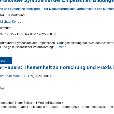
ortmunder Symposium der Empirischen Bildung
he und künstliche Intelligenz – Zur Neujustierung des Verhältnisses von Mensc
ter:
TU Dortmund
:
Michael Kerres
ortmund
3.07.2025 - 15:00
bis
04.07.2025 - 18:00
ortmunder Symposium der Empirischen Bildungsforschung hat 2025 das Schwerpu
n und gesellschaftlicher Verantwortung“.
... mehr
lesen
über 10. Dortmunder Symposium der Empirischen Bildungsforschung
for Papers: Themenheft zu Forschung und Praxis i
na Heinemann
| 30 Juni, 2025 - 00:00
hemenheft in der Zeitschrift MedienPädagogik
mmenwirken von Forschung und Praxis – Kooperative Handlungspraktiken im Kon