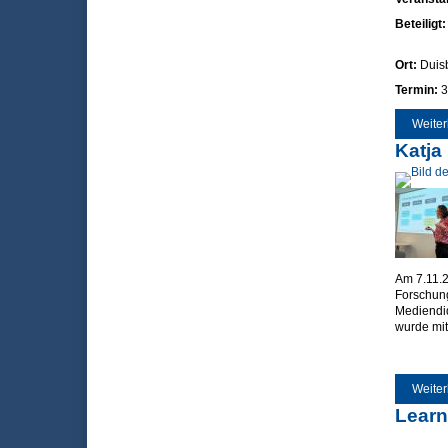
Beteiligt
Ort:
Duis
Termin:
3
Weiter
Katja
Am 7.11.2
Forschung
Mediendid
wurde mit
Weiter
Learn