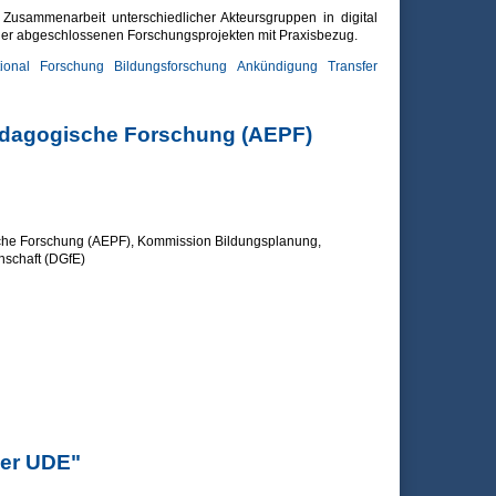
 Zusammenarbeit unterschiedlicher Akteursgruppen in digital
der abgeschlossenen Forschungsprojekten mit Praxisbezug.
tional
Forschung
Bildungsforschung
Ankündigung
Transfer
ngsprojekten
Pädagogische Forschung (AEPF)
sche Forschung (AEPF), Kommission Bildungsplanung,
nschaft (DGfE)
chung (AEPF)
der UDE"