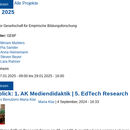
Alle Projekte
lesen
über LearnARize
 2025
r Gesellschaft für Empirische Bildungsforschung
ter:
GEBF
:
Miriam Mulders
Pia Sander
Anna Heinemann
Steven Beyer
Lara Rahner
nheim
7.01.2025 - 09:00
bis
29.01.2025 - 16:00
lesen
über GEBF 2025
lick: 1. AK Mediendidaktik | 5. EdTech Researc
Maria Klar
| 4 September, 2024 - 16:33