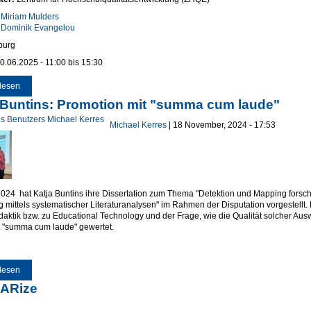
:
Miriam Mulders
Dominik Evangelou
burg
0.06.2025 -
11:00
bis
15:30
lesen
über Netzwerk-Konferenz „Innovative Lehrentwicklung an der UDE"
 Buntins: Promotion mit "summa cum laude"
Michael Kerres
| 18 November, 2024 - 17:53
024 hat Katja Buntins ihre Dissertation zum Thema "Detektion und Mapping forsc
 mittels systematischer Literaturanalysen" im Rahmen der Disputation vorgestellt. 
aktik bzw. zu Educational Technology und der Frage, wie die Qualität solcher Ausw
 "summa cum laude" gewertet.
lesen
über Katja Buntins: Promotion mit "summa cum laude"
ARize