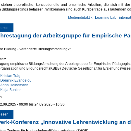
stehen theoretische, konzeptionelle und empirische Arbeiten, die sich mit der
 Bildungssettings befassen. Willkommen sind auch Kurzbeiträge aus laufenden o
Mediendidaktik
Learning Lab
interna
lesen
über Call for Papers: Themenheft zu Forschung und Praxis in digitalen Bildu
ahrestagung der Arbeitsgruppe für Empirische 
te Bildung - Veränderte Bildungsforschung?"
ter:
agung empirische Bildungsforschung der Arbeitsgruppe für Empirische Pädagogi
rganisation und Bildungsrecht (KBBB) Deutsche Gesellschaft für Erziehungswisse
:
Kristian Träg
Dominik Evangelou
Anna Heinemann
Katja Buntins
n
2.09.2025 - 09:00
bis
24.09.2025 - 16:30
lesen
über 89. Jahrestagung der Arbeitsgruppe für Empirische Pädagogische Fors
erk-Konferenz „Innovative Lehrentwicklung an 
ter:
Zentrum für Hochschulqualitätsentwicklung (ZHQE)