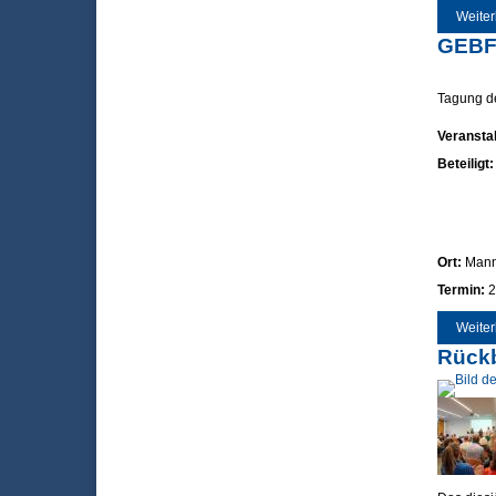
Weiter
GEBF
Tagung de
Veranstal
Beteiligt
Ort:
Man
Termin:
2
Weiter
Rückb