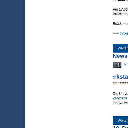
Am
17.06
Brückenak
Brückenak
>>>
Info
Weiter
News:
Mi
Die Unive
Zentrums 
innovativ
Weiter