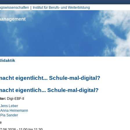
Jump to Navigation
ungswissenschaften
Institut für Berufs- und Weiterbildung
smanagement
idaktik
d hier
acht eigentlicht... Schule-mal-digital?
acht eigentlich... Schule-mal-digital?
ter:
Digi-EBF-II
:
Jens Leber
Anna Heinemann
Pia Sander
e
7.06.2026 -
11:00
bis
11:30