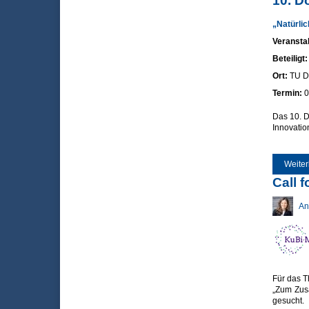
10. D
„Natürlic
Veranstal
Beteiligt
Ort:
TU D
Termin:
0
Das 10. D
Innovatio
Weiter
Call 
An
Für das T
„Zum Zusa
gesucht.