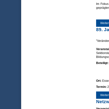
Im Fokus 
geprägten
Weiter
89. J
"Veränder
Veranstal
Sektionst
Bildungso
Beteiligt
Ort:
Esse
Termin:
2
Weiter
Netzw
Veranstal