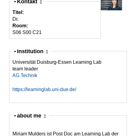
Ausblenden
Kontakt
Titel:
Dr.
Room:
S06 S00 C21
Ausblenden
Institution
Universität Duisburg-Essen Learning Lab
team leader
AG Technik
https://learninglab.uni-due.de/
Ausblenden
about me
Miriam Mulders ist Post Doc am Learning Lab der