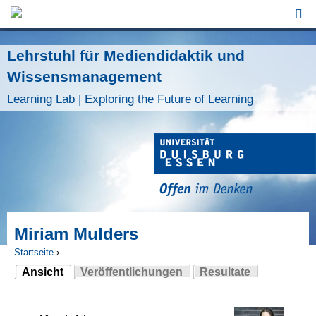
Jump to Navigation
Lehrstuhl für Mediendidaktik und
Wissensmanagement
Learning Lab | Exploring the Future of Learning
Miriam Mulders
Startseite
›
Ansicht
Veröffentlichungen
Resultate
Sie sind hier
(aktiver Reiter)
Haupt-Reiter