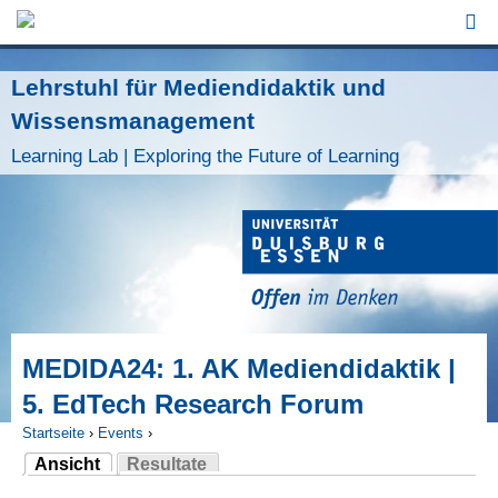
Jump to Navigation
Lehrstuhl für Mediendidaktik und
Wissensmanagement
Learning Lab | Exploring the Future of Learning
MEDIDA24: 1. AK Mediendidaktik |
5. EdTech Research Forum
Startseite
›
Events
›
Ansicht
Resultate
Sie sind hier
(aktiver Reiter)