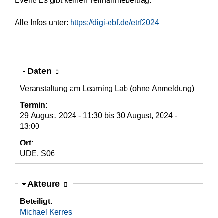
Event! Es gibt keinen Teilnahmebeitrag.
Alle Infos unter:
https://digi-ebf.de/etrf2024
Ausblenden
Daten
Veranstaltung am Learning Lab (ohne Anmeldung)
Termin:
29 August, 2024 - 11:30
bis
30 August, 2024 -
13:00
Ort:
UDE, S06
Ausblenden
Akteure
Beteiligt:
Michael Kerres