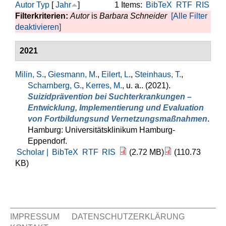
Autor
Typ
[
Jahr
]
1 Items:
BibTeX
RTF
RIS
Filterkriterien:
Autor
is
Barbara Schneider
[Alle Filter
deaktivieren]
2021
Milin, S.
,
Giesmann, M.
,
Eilert, L.
,
Steinhaus, T.
,
Scharnberg, G.
,
Kerres, M.
, u. a.
. (2021).
Suizidprävention bei Suchterkrankungen –
Entwicklung, Implementierung und Evaluation
von Fortbildungsund Vernetzungsmaßnahmen
.
Hamburg: Universitätsklinikum Hamburg-
Eppendorf.
Scholar |
BibTeX
RTF
RIS
(2.72 MB)
(110.73
KB)
IMPRESSUM
DATENSCHUTZERKLÄRUNG