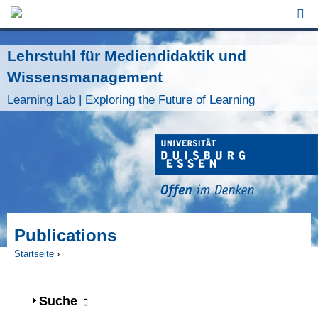
Jump to Navigation
Lehrstuhl für Mediendidaktik und
Wissensmanagement
Learning Lab | Exploring the Future of Learning
Publications
Startseite
›
Sie sind hier
Anzeigen
Suche