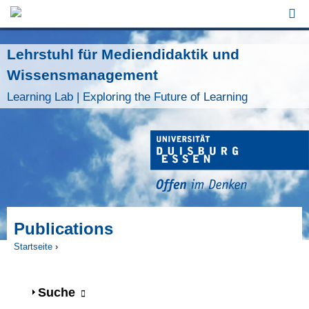
Jump to Navigation
Lehrstuhl für Mediendidaktik und
Wissensmanagement
Learning Lab | Exploring the Future of Learning
Publications
Startseite
›
Sie sind hier
Anzeigen
Suche