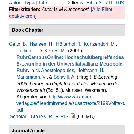
Autor
[
Typ
]
Jahr
2 Items:
BibTeX
RTF
RIS
Filterkriterien:
Autor
is
M Kunzendorf
[Alle Filter
deaktivieren]
Book Chapter
Getto, B.
,
Hansen, H.
,
Hölterhof, T.
,
Kunzendorf, M.
,
Pullich, L.
, &
Kerres, M.
. (2009).
RuhrCampusOnline: Hochschulübergreifendes
E-Learning in der Universitätsallianz Metropole
Ruhr
. In
N. Apostolopoulos
,
Hoffmann, H.
,
Mansmann, V.
, &
Schwill, A.
(Hrsg.)
,
E-Learning
2009. Lernen im digitalen Zeitalter. Medien in der
Wissenschaft
(Bd. 51). Münster: Waxmann.
Abgerufen von
http://www.waxmann-
verlag.de/fileadmin/media/zusatztexte/2199Volltext.
pdf
Scholar |
BibTeX
RTF
RIS
(6.6 MB)
Journal Article