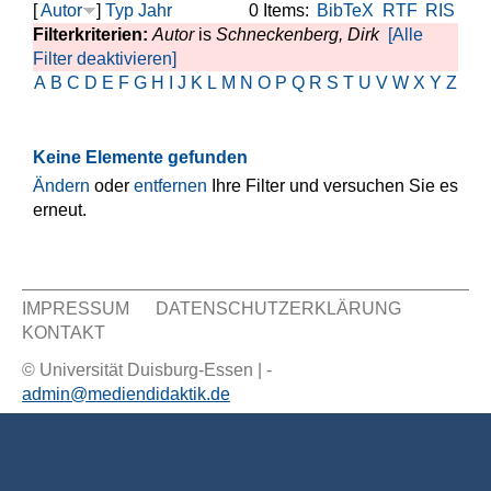
[
Autor
]
Typ
Jahr
0 Items:
BibTeX
RTF
RIS
Filterkriterien:
Autor
is
Schneckenberg, Dirk
[Alle
Filter deaktivieren]
A
B
C
D
E
F
G
H
I
J
K
L
M
N
O
P
Q
R
S
T
U
V
W
X
Y
Z
Keine Elemente gefunden
Ändern
oder
entfernen
Ihre Filter und versuchen Sie es
erneut.
IMPRESSUM
DATENSCHUTZERKLÄRUNG
KONTAKT
Sekundär Menü
© Universität Duisburg-Essen | -
admin@mediendidaktik.de