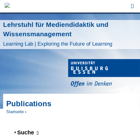
Jump to Navigation
Lehrstuhl für Mediendidaktik und
Wissensmanagement
Learning Lab | Exploring the Future of Learning
Publications
Startseite
›
Sie sind hier
Anzeigen
Suche