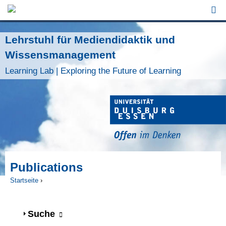
Jump to Navigation
Lehrstuhl für Mediendidaktik und
Wissensmanagement
Learning Lab | Exploring the Future of Learning
Publications
Startseite
›
Sie sind hier
Anzeigen
Suche