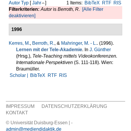
Autor
Typ
[
Jahr
]
1 Items:
BibTeX
RTF
RIS
Filterkriterien:
Autor
is
Berroth, R.
[Alle Filter
deaktivieren]
1996
Kerres, M.
,
Berroth, R.
, &
Mahringer, M. - L.
. (1996).
Lernen mit der Tele-Akademie
. In
J. Günther
(Hrsg.)
,
Tele-Teaching mittels Videokonferenzen.
Internationale Perspektiven
(S. 111-118). Wien:
Braumüller.
Scholar |
BibTeX
RTF
RIS
IMPRESSUM
DATENSCHUTZERKLÄRUNG
KONTAKT
Sekundär Menü
© Universität Duisburg-Essen | -
admin@mediendidaktik.de