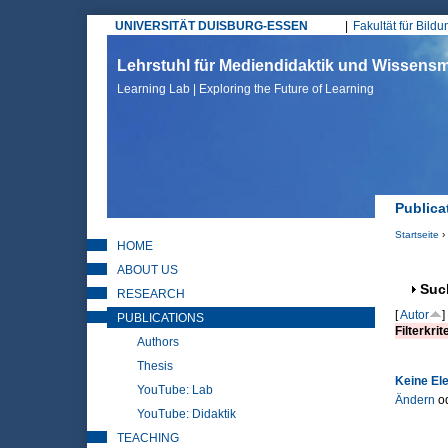
UNIVERSITÄT DUISBURG-ESSEN
Fakultät für Bild
Hauptmenü
Lehrstuhl für Mediendidaktik und Wissen
Learning Lab | Exploring the Future of Learning
Publica
Startseite
›
HOME
Sie sin
ABOUT US
Anz
Suc
RESEARCH
[
Autor
]
PUBLICATIONS
Filterkrit
Authors
Thesis
Keine El
YouTube: Lab
Ändern
o
YouTube: Didaktik
TEACHING