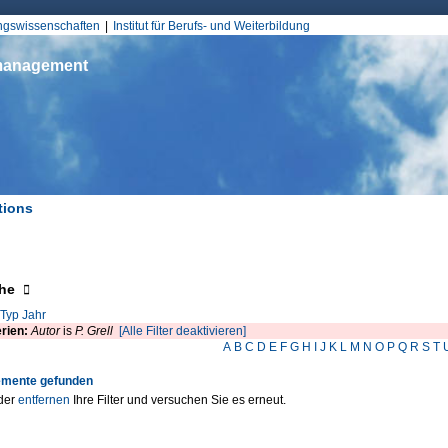
Jump to Navigation
ungswissenschaften
Institut für Berufs- und Weiterbildung
smanagement
tions
d hier
eigen
he
Typ
Jahr
erien:
Autor
is
P. Grell
[Alle Filter deaktivieren]
A
B
C
D
E
F
G
H
I
J
K
L
M
N
O
P
Q
R
S
T
emente gefunden
der
entfernen
Ihre Filter und versuchen Sie es erneut.