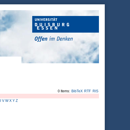
0 Items:
BibTeX
RTF
RIS
U
V
W
X
Y
Z