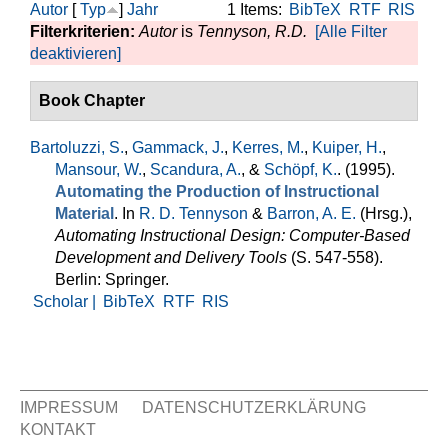
Autor
[
Typ
]
Jahr
1 Items:
BibTeX
RTF
RIS
Filterkriterien:
Autor
is
Tennyson, R.D.
[Alle Filter
deaktivieren]
Book Chapter
Bartoluzzi, S.
,
Gammack, J.
,
Kerres, M.
,
Kuiper, H.
,
Mansour, W.
,
Scandura, A.
, &
Schöpf, K.
. (1995).
Automating the Production of Instructional
Material
. In
R. D. Tennyson
&
Barron, A. E.
(Hrsg.)
,
Automating Instructional Design: Computer-Based
Development and Delivery Tools
(S. 547-558).
Berlin: Springer.
Scholar |
BibTeX
RTF
RIS
IMPRESSUM
DATENSCHUTZERKLÄRUNG
KONTAKT