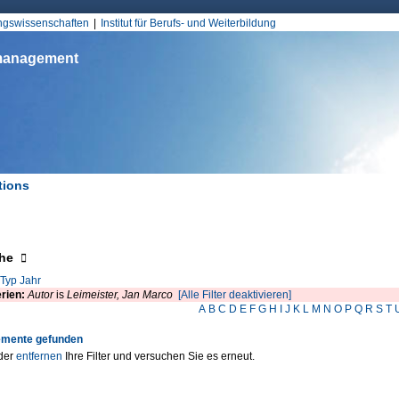
Jump to Navigation
ungswissenschaften
Institut für Berufs- und Weiterbildung
smanagement
tions
d hier
eigen
he
Typ
Jahr
erien:
Autor
is
Leimeister, Jan Marco
[Alle Filter deaktivieren]
A
B
C
D
E
F
G
H
I
J
K
L
M
N
O
P
Q
R
S
T
emente gefunden
der
entfernen
Ihre Filter und versuchen Sie es erneut.