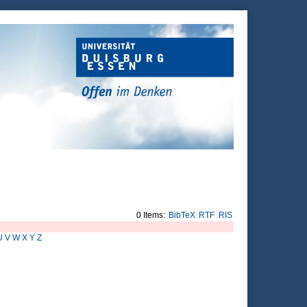
0 Items:
BibTeX
RTF
RIS
U
V
W
X
Y
Z