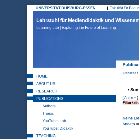
UNIVERSITÄT DUISBURG-ESSEN
Fakultät für Bild
Hauptmenü
Lehrstuhl für Mediendidaktik und Wissen
Learning Lab | Exploring the Future of Learning
Publica
Startseite
›
HOME
Sie sin
ABOUT US
Anz
Suc
RESEARCH
[
Autor
]
PUBLICATIONS
Filterkrit
Authors
Thesis
Keine El
YouTube: Lab
Ändern
o
YouTube: Didaktik
TEACHING