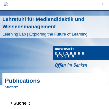
Jump to Navigation
Lehrstuhl für Mediendidaktik und
Wissensmanagement
Learning Lab | Exploring the Future of Learning
Publications
Startseite
›
Sie sind hier
Anzeigen
Suche