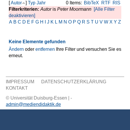
[
Autor
]
Typ
Jahr
0 Items:
BibTeX
RTF
RIS
Filterkriterien:
Autor
is
Peter Moormann
[Alle Filter
deaktivieren]
A
B
C
D
E
F
G
H
I
J
K
L
M
N
O
P
Q
R
S
T
U
V
W
X
Y
Z
Keine Elemente gefunden
Ändern
oder
entfernen
Ihre Filter und versuchen Sie es
erneut.
IMPRESSUM
DATENSCHUTZERKLÄRUNG
KONTAKT
Sekundär Menü
© Universität Duisburg-Essen | -
admin@mediendidaktik.de