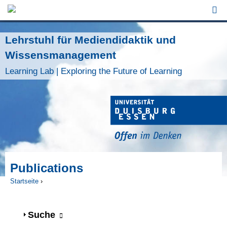
Jump to Navigation
Lehrstuhl für Mediendidaktik und
Wissensmanagement
Learning Lab | Exploring the Future of Learning
Publications
Startseite
›
Sie sind hier
Anzeigen
Suche