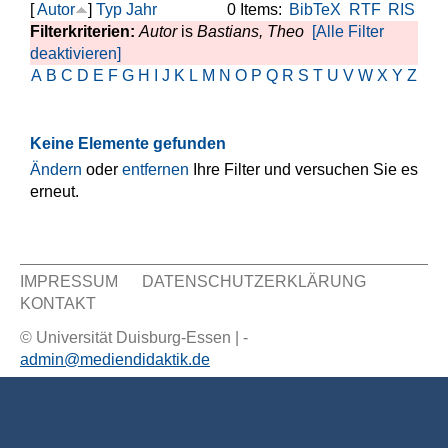
[
Autor
]
Typ
Jahr
0 Items:
BibTeX
RTF
RIS
Filterkriterien:
Autor
is
Bastians, Theo
[Alle Filter
deaktivieren]
A
B
C
D
E
F
G
H
I
J
K
L
M
N
O
P
Q
R
S
T
U
V
W
X
Y
Z
Keine Elemente gefunden
Ändern
oder
entfernen
Ihre Filter und versuchen Sie es
erneut.
IMPRESSUM
DATENSCHUTZERKLÄRUNG
KONTAKT
Sekundär Menü
© Universität Duisburg-Essen | -
admin@mediendidaktik.de