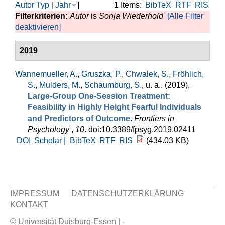
Autor
Typ
[
Jahr
]
1 Items:
BibTeX
RTF
RIS
Filterkriterien:
Autor
is
Sonja Wiederhold
[Alle Filter
deaktivieren]
2019
Wannemueller, A.
,
Gruszka, P.
,
Chwalek, S.
,
Fröhlich,
S.
,
Mulders, M.
,
Schaumburg, S.
, u. a.
. (2019).
Large-Group One-Session Treatment:
Feasibility in Highly Height Fearful Individuals
and Predictors of Outcome
.
Frontiers in
Psychology
,
10
. doi:10.3389/fpsyg.2019.02411
DOI
Scholar |
BibTeX
RTF
RIS
(434.03 KB)
IMPRESSUM
DATENSCHUTZERKLÄRUNG
KONTAKT
Sekundär Menü
© Universität Duisburg-Essen | -