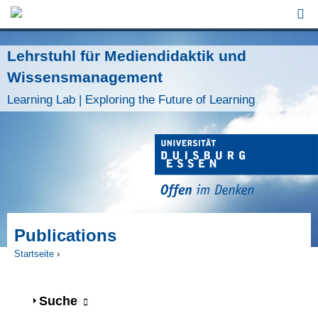
Jump to Navigation
Lehrstuhl für Mediendidaktik und
Wissensmanagement
Learning Lab | Exploring the Future of Learning
Publications
Startseite
›
Sie sind hier
Anzeigen
Suche