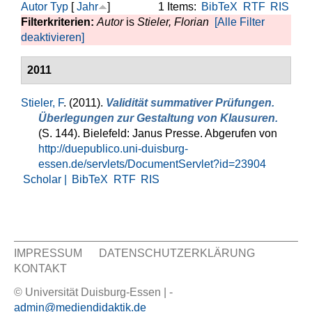
Autor
Typ
[
Jahr
]
1 Items:
BibTeX
RTF
RIS
Filterkriterien:
Autor
is
Stieler, Florian
[Alle Filter
deaktivieren]
2011
Stieler, F
. (2011).
Validität summativer Prüfungen.
Überlegungen zur Gestaltung von Klausuren.
(S. 144). Bielefeld: Janus Presse. Abgerufen von
http://duepublico.uni-duisburg-
essen.de/servlets/DocumentServlet?id=23904
Scholar |
BibTeX
RTF
RIS
IMPRESSUM
DATENSCHUTZERKLÄRUNG
KONTAKT
Sekundär Menü
© Universität Duisburg-Essen | -
admin@mediendidaktik.de