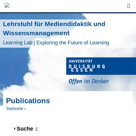
Jump to Navigation
Lehrstuhl für Mediendidaktik und
Wissensmanagement
Learning Lab | Exploring the Future of Learning
Publications
Startseite
›
Sie sind hier
Anzeigen
Suche