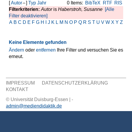
[
Autor
]
Typ
Jahr
0 Items:
BibTeX
RTF
RIS
Filterkriterien:
Autor
is
Haberstroh, Susanne
[Alle
Filter deaktivieren]
A
B
C
D
E
F
G
H
I
J
K
L
M
N
O
P
Q
R
S
T
U
V
W
X
Y
Z
Keine Elemente gefunden
Ändern
oder
entfernen
Ihre Filter und versuchen Sie es
erneut.
IMPRESSUM
DATENSCHUTZERKLÄRUNG
KONTAKT
Sekundär Menü
© Universität Duisburg-Essen | -
admin@mediendidaktik.de