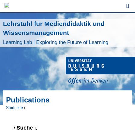
Jump to Navigation
Lehrstuhl für Mediendidaktik und
Wissensmanagement
Learning Lab | Exploring the Future of Learning
Publications
Startseite
›
Sie sind hier
Anzeigen
Suche