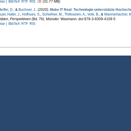
lar |
BibTeX
RTF
RIS
(31.77 MB)
iffer, D.
, &
Buchner, J.
. (2020).
Make IT Real: Technologie-unterstützte Hochsch
auer
,
Hafer, J.
,
Hofhues, S.
,
Schiefner, M.
,
Thillosoen, A.
,
Volk, B.
, &
Wannemacher, K
täten, Perspektiven
(Bd. 76). Münster: Waxmann. doi:978-3-8309-4109-5
lar |
BibTeX
RTF
RIS