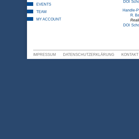
DOI
Scho
EVENTS
Handle-Pfe
TEAM
R. B
MY ACCOUNT
Reali
DOI
Scho
IMPRESSUM
DATENSCHUTZERKLÄRUNG
KONTAKT
Sekundär Menü