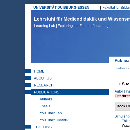
UNIVERSITÄT DUISBURG-ESSEN
Fakultät für Bild
Hauptmenü
Lehrstuhl für Mediendidaktik und Wissen
Learning Lab | Exploring the Future of Learning
Publica
Startseite
›
HOME
Sie sin
ABOUT US
Anz
Suc
RESEARCH
Autor
[
Ty
PUBLICATIONS
Filterkrit
Authors
Thesis
Book Ch
YouTube: Lab
Schulenbu
YouTube: Didaktik
Thill
Waxm
TEACHING