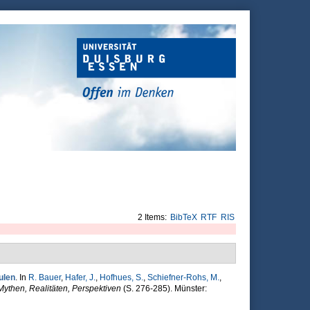
2 Items:
BibTeX
RTF
RIS
ulen
. In
R. Bauer
,
Hafer, J.
,
Hofhues, S.
,
Schiefner-Rohs, M.
,
Mythen, Realitäten, Perspektiven
(S. 276-285). Münster: