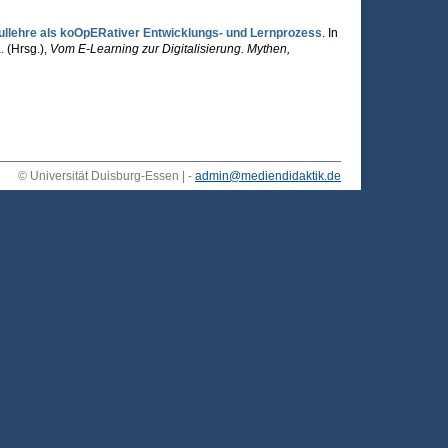
ullehre als koOpERativer Entwicklungs- und Lernprozess
. In
.
(Hrsg.)
,
Vom E-Learning zur Digitalisierung. Mythen,
© Universität Duisburg-Essen | -
admin@mediendidaktik.de