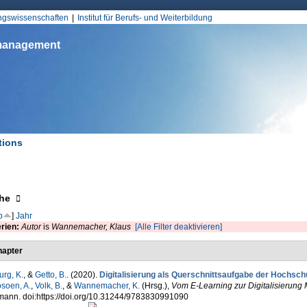
Jump to Navigation
ungswissenschaften
Institut für Berufs- und Weiterbildung
smanagement
tions
d hier
eigen
he
p
]
Jahr
erien:
Autor
is
Wannemacher, Klaus
[Alle Filter deaktivieren]
apter
rg, K.
, &
Getto, B.
. (2020).
Digitalisierung als Querschnittsaufgabe der Hochsch
osoen, A.
,
Volk, B.
, &
Wannemacher, K.
(Hrsg.)
,
Vom E-Learning zur Digitalisierung 
ann. doi:https://doi.org/10.31244/9783830991090