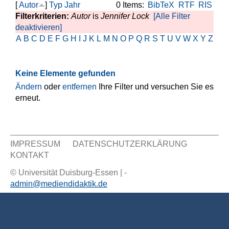
[
Autor
]
Typ
Jahr
0 Items:
BibTeX
RTF
RIS
Filterkriterien:
Autor
is
Jennifer Lock
[Alle Filter
deaktivieren]
A
B
C
D
E
F
G
H
I
J
K
L
M
N
O
P
Q
R
S
T
U
V
W
X
Y
Z
Keine Elemente gefunden
Ändern
oder
entfernen
Ihre Filter und versuchen Sie es
erneut.
IMPRESSUM
DATENSCHUTZERKLÄRUNG
KONTAKT
Sekundär Menü
© Universität Duisburg-Essen | -
admin@mediendidaktik.de