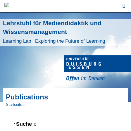
Jump to Navigation
Lehrstuhl für Mediendidaktik und
Wissensmanagement
Learning Lab | Exploring the Future of Learning
Publications
Startseite
›
Sie sind hier
Anzeigen
Suche