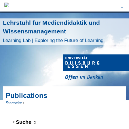
Jump to Navigation
Lehrstuhl für Mediendidaktik und
Wissensmanagement
Learning Lab | Exploring the Future of Learning
Publications
Startseite
›
Sie sind hier
Anzeigen
Suche