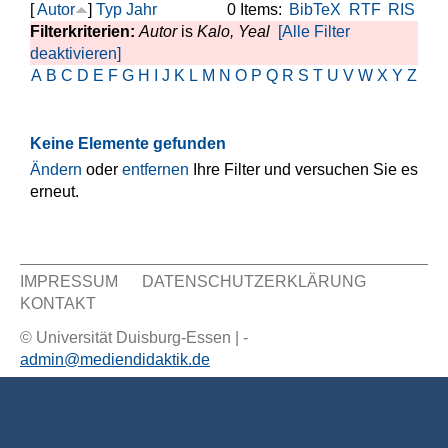
[
Autor
]
Typ
Jahr
0 Items:
BibTeX
RTF
RIS
Filterkriterien:
Autor
is
Kalo, Yeal
[Alle Filter
deaktivieren]
A
B
C
D
E
F
G
H
I
J
K
L
M
N
O
P
Q
R
S
T
U
V
W
X
Y
Z
Keine Elemente gefunden
Ändern
oder
entfernen
Ihre Filter und versuchen Sie es
erneut.
IMPRESSUM
DATENSCHUTZERKLÄRUNG
KONTAKT
Sekundär Menü
© Universität Duisburg-Essen | -
admin@mediendidaktik.de