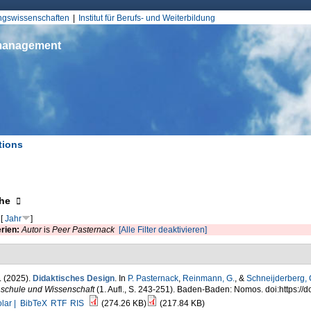
Jump to Navigation
ungswissenschaften
Institut für Berufs- und Weiterbildung
smanagement
tions
d hier
eigen
he
[
Jahr
]
erien:
Autor
is
Peer Pasternack
[Alle Filter deaktivieren]
. (2025).
Didaktisches Design
. In
P. Pasternack
,
Reinmann, G.
, &
Schneijderberg, 
schule und Wissenschaft
(1. Aufl., S. 243-251). Baden-Baden: Nomos. doi:https:
lar |
BibTeX
RTF
RIS
(274.26 KB)
(217.84 KB)