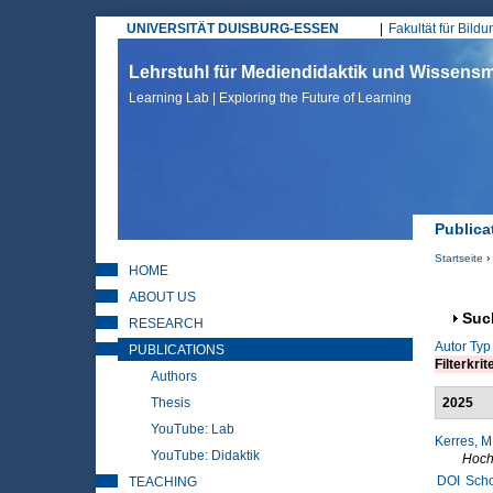
UNIVERSITÄT DUISBURG-ESSEN
Fakultät für Bild
Hauptmenü
Lehrstuhl für Mediendidaktik und Wissen
Learning Lab | Exploring the Future of Learning
Publica
Startseite
›
HOME
Sie sin
ABOUT US
Anz
Suc
RESEARCH
Autor
Typ
PUBLICATIONS
Filterkrit
Authors
Thesis
2025
YouTube: Lab
Kerres, M
YouTube: Didaktik
Hoch
DOI
Scho
TEACHING