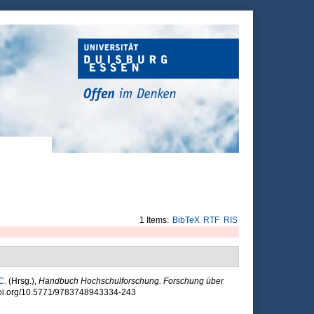
1 Items:
BibTeX
RTF
RIS
C.
(Hrsg.)
,
Handbuch Hochschulforschung. Forschung über
//doi.org/10.5771/9783748943334-243