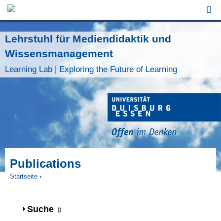
Jump to Navigation
Lehrstuhl für Mediendidaktik und
Wissensmanagement
Learning Lab | Exploring the Future of Learning
Publications
Startseite
›
Sie sind hier
Anzeigen
Suche