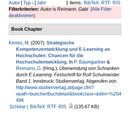
Autor
[
Typ
]
Jahr
1 Items:
BibTeX
RTF
RIS
Filterkriterien:
Autor
is
Reimann, Gabi
[Alle Filter
deaktivieren]
Book Chapter
Kerres, M
. (2007).
Strategische
Kompetenzentwicklung und E-Learning an
Hochschulen: Chancen für die
Hochschulentwicklung
. In
P. Baumgartner
&
Reimann, G.
(Hrsg.)
,
Überwindung von Schranken
durch E-Learning. Festschrift für Rolf Schulmeister
Band 1
. Innsbruck: Studienverlag. Abgerufen von
http://www.studienverlag.at/page.cfm?
vpath=buecher/buchdetail&bookclass=&titnr=%204
496
Scholar |
BibTeX
RTF
RIS
(135.67 KB)