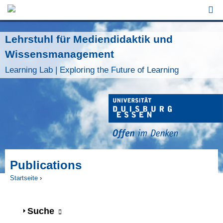
Jump to Navigation
Lehrstuhl für Mediendidaktik und
Wissensmanagement
Learning Lab | Exploring the Future of Learning
Publications
Startseite
›
Sie sind hier
Anzeigen
Suche