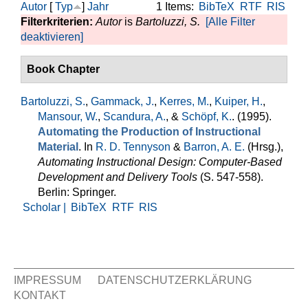
Autor
[
Typ
]
Jahr
1 Items:
BibTeX
RTF
RIS
Filterkriterien:
Autor
is
Bartoluzzi, S.
[Alle Filter
deaktivieren]
Book Chapter
Bartoluzzi, S.
,
Gammack, J.
,
Kerres, M.
,
Kuiper, H.
,
Mansour, W.
,
Scandura, A.
, &
Schöpf, K.
. (1995).
Automating the Production of Instructional
Material
. In
R. D. Tennyson
&
Barron, A. E.
(Hrsg.)
,
Automating Instructional Design: Computer-Based
Development and Delivery Tools
(S. 547-558).
Berlin: Springer.
Scholar |
BibTeX
RTF
RIS
IMPRESSUM
DATENSCHUTZERKLÄRUNG
KONTAKT