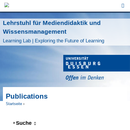
Jump to Navigation
Lehrstuhl für Mediendidaktik und
Wissensmanagement
Learning Lab | Exploring the Future of Learning
Publications
Startseite
›
Sie sind hier
Anzeigen
Suche