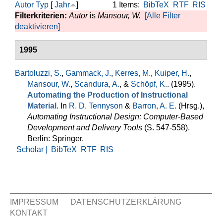
Autor
Typ
[
Jahr
]
1 Items:
BibTeX
RTF
RIS
Filterkriterien:
Autor
is
Mansour, W.
[Alle Filter
deaktivieren]
1995
Bartoluzzi, S.
,
Gammack, J.
,
Kerres, M.
,
Kuiper, H.
,
Mansour, W.
,
Scandura, A.
, &
Schöpf, K.
. (1995).
Automating the Production of Instructional
Material
. In
R. D. Tennyson
&
Barron, A. E.
(Hrsg.)
,
Automating Instructional Design: Computer-Based
Development and Delivery Tools
(S. 547-558).
Berlin: Springer.
Scholar |
BibTeX
RTF
RIS
IMPRESSUM
DATENSCHUTZERKLÄRUNG
KONTAKT