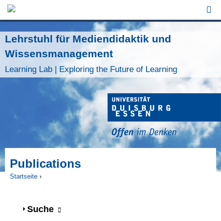
Jump to Navigation
Lehrstuhl für Mediendidaktik und
Wissensmanagement
Learning Lab | Exploring the Future of Learning
Publications
Startseite
›
Sie sind hier
Anzeigen
Suche