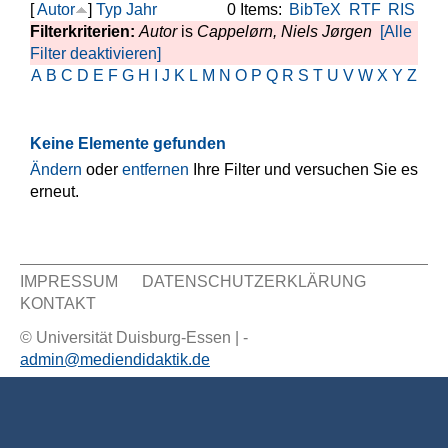
[
Autor
]
Typ
Jahr
0 Items:
BibTeX
RTF
RIS
Filterkriterien:
Autor
is
Cappelørn, Niels Jørgen
[Alle
Filter deaktivieren]
A
B
C
D
E
F
G
H
I
J
K
L
M
N
O
P
Q
R
S
T
U
V
W
X
Y
Z
Keine Elemente gefunden
Ändern
oder
entfernen
Ihre Filter und versuchen Sie es
erneut.
IMPRESSUM
DATENSCHUTZERKLÄRUNG
KONTAKT
Sekundär Menü
© Universität Duisburg-Essen | -
admin@mediendidaktik.de